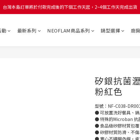
台灣本島訂單將於付款完成後的下個工作天起，2~4個工作天完成出貨
台灣本島訂單將於付款完成後的下個工作天起，2~4個工作天完成出貨
台灣本島消費滿$999免運費
活動
最新系列
NEOFLAM商品系列
鍋型選擇
廚
台灣本島訂單將於付款完成後的下個工作天起，2~4個工作天完成出貨
矽銀抗菌瀝水
粉紅色
型號：NF-C038-DR001
● 可放置洗好餐具、
● 特殊的Microba
● 食品級矽膠材質包
● 矽膠材質防滑、不傷
● 實心不鏽鋼內桿，承