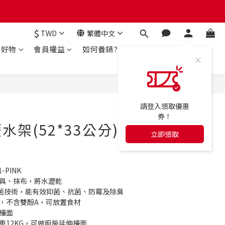
$
TWD
繁體中文
房好物
會員權益
如何養鍋?
立即購買
請登入領取優惠
券！
架(52*33公分)-
立即領取
-PINK
鍋具、抹布，將水瀝乾
n 抗菌技術，能有效抑菌、抗菌、防霉及除臭
覆，不含雙酚A，可放置食材
檯面
重12KG，可做廚房延伸檯面