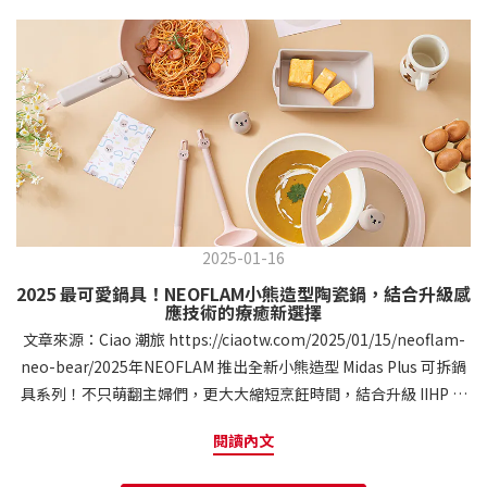
2025-01-16
2025 最可愛鍋具！NEOFLAM小熊造型陶瓷鍋，結合升級感
應技術的療癒新選擇
文章來源：Ciao 潮旅 https://ciaotw.com/2025/01/15/neoflam-
neo-bear/2025年NEOFLAM 推出全新小熊造型 Midas Plus 可拆鍋
具系列！不只萌翻主婦們，更大大縮短烹飪時間，結合升級 IIHP 感
應技術，提升熱效率與導熱效果，同時採用天然陶瓷塗層，健康又
閱讀內文
環保。想像一下，在廚房裡不僅能煮出美味料理，還能感受到療癒
的設計與便利的科技，輕鬆優雅地完成每一餐！本文分享 NEOFLAM