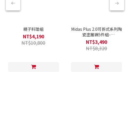
親子料理組
Midas Plus 2.0可拆式系列陶
瓷塗層鍋5件組-
NT$4,190
Chouchou(Q導全覆底/IH爐
NT$3,490
NT$10,800
可用，不挑爐具)
NT$8,320