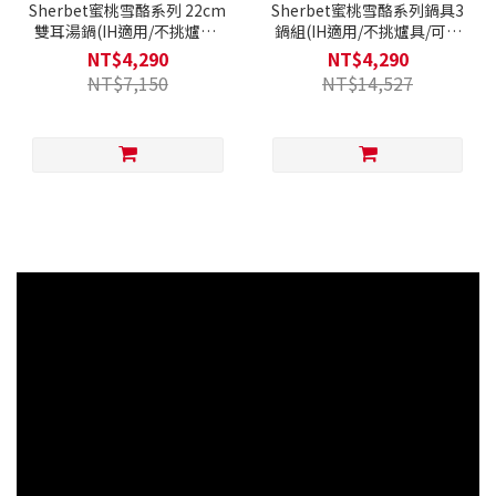
Sherbet蜜桃雪酪系列 22cm
Sherbet蜜桃雪酪系列鍋具3
雙耳湯鍋(IH適用/不挑爐具/
鍋組(IH適用/不挑爐具/可直
可直火)
火)
NT$4,290
NT$4,290
NT$7,150
NT$14,527