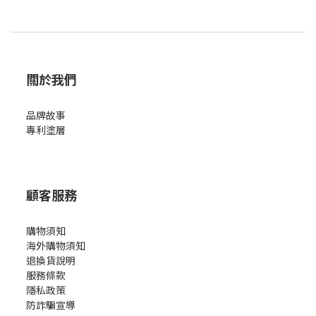
的領導品牌，NEOFLAM 始終堅持創新、健康與永續的品牌理念。他
們不僅專注於研發無毒鍋具，更致力於減少塑膠使用，選用環保材
料，降低生產對環境的影響。從產品功能到設計美感，每一個細節
都展現了對品質的堅持，讓每個家庭都能在廚房中找到幸福感。
關於我們
Midas Plus 陶瓷塗層鍋5件組-妞妞熊
品牌故事
專利塗層
顧客服務
購物須知
海外購物須知
退換貨說明
服務條款
隱私政策
防詐騙宣導