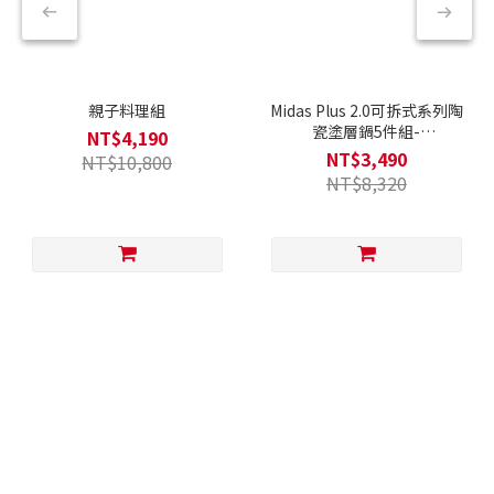
親子料理組
Midas Plus 2.0可拆式系列陶
瓷塗層鍋5件組-
NT$4,190
Chouchou(Q導全覆底/IH爐
NT$3,490
NT$10,800
可用，不挑爐具)
NT$8,320