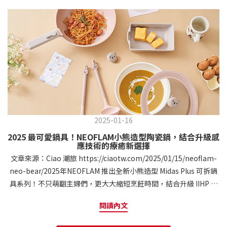
2025-01-16
2025 最可愛鍋具！NEOFLAM小熊造型陶瓷鍋，結合升級感
應技術的療癒新選擇
文章來源：Ciao 潮旅 https://ciaotw.com/2025/01/15/neoflam-
neo-bear/2025年NEOFLAM 推出全新小熊造型 Midas Plus 可拆鍋
具系列！不只萌翻主婦們，更大大縮短烹飪時間，結合升級 IIHP 感
應技術，提升熱效率與導熱效果，同時採用天然陶瓷塗層，健康又
閱讀內文
環保。想像一下，在廚房裡不僅能煮出美味料理，還能感受到療癒
的設計與便利的科技，輕鬆優雅地完成每一餐！本文分享 NEOFLAM