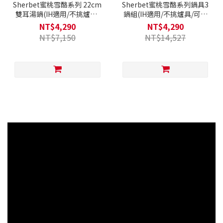
Sherbet蜜桃雪酪系列 22cm
Sherbet蜜桃雪酪系列鍋具3
雙耳湯鍋(IH適用/不挑爐具/
鍋組(IH適用/不挑爐具/可直
可直火)
火)
NT$4,290
NT$4,290
NT$7,150
NT$14,527