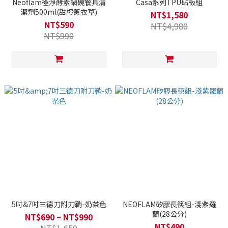
Neoflam極淨酵素鍋碗餐具清
Casa系列TPU砧板組
潔劑500ml(甜橙薰衣草)
NT$1,580
NT$590
NT$4,980
NT$990
5吋&7吋三德刀附刀鞘-奶茶色
NEOFLAM矽膠長筷組-淺紫羅
蘭(28公分)
NT$690 ~ NT$990
NT$490