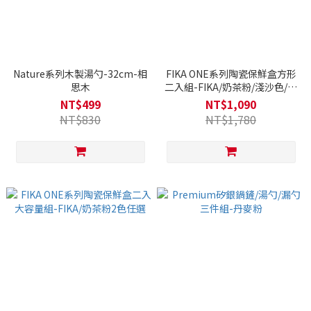
Nature系列木製湯勺-32cm-相
FIKA ONE系列陶瓷保鮮盒方形
思木
二入組-FIKA/奶茶粉/淺沙色/暗
夜灰(4色任選)
NT$499
NT$1,090
NT$830
NT$1,780