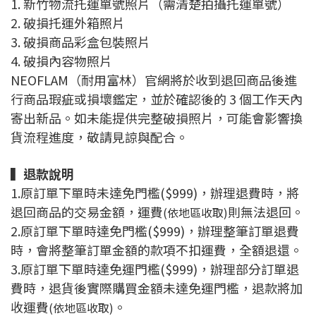
1. 新竹物流托運單號照片（需清楚拍攝托運單號）
2. 破損托運外箱照片
3. 破損商品彩盒包裝照片
4. 破損內容物照片
NEOFLAM（耐用富林）官網將於收到退回商品後進
行商品瑕疵或損壞鑑定，並於確認後的 3 個工作天內
寄出新品。如未能提供完整破損照片，可能會影響換
貨流程進度，敬請見諒與配合。
▍
退款說明
1.原訂單下單時未達免門檻($999)，辦理退費時，將
退回商品的交易金額，運費
則無法退回。
(
依地區收取
)
2.原訂單下單時達免門檻
($999)
，辦理整筆訂單退費
時，會將整筆訂單金額的款項不扣運費，全額退還。
3.原訂單下單時達免運門檻
($999)
，辦理部分訂單退
費時，退貨後實際購買金額未達免運門檻，退款將加
收運費
。
(
依地區收取
)