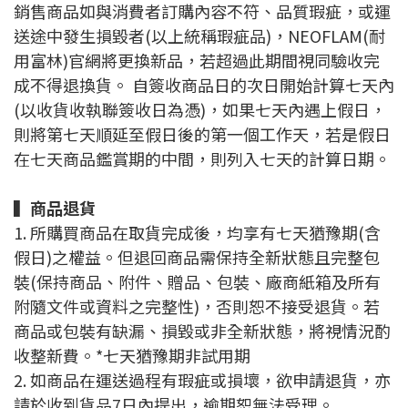
銷售商品如與消費者訂購內容不符、品質瑕疵，或運
送途中發生損毀者(以上統稱瑕疵品)，NEOFLAM(耐
用富林)官網將更換新品，若超過此期間視同驗收完
成不得退換貨。 自簽收商品日的次日開始計算七天內
(以收貨收執聯簽收日為憑)，如果七天內遇上假日，
則將第七天順延至假日後的第一個工作天，若是假日
在七天商品鑑賞期的中間，則列入七天的計算日期。
▍
商品退貨
1. 所購買商品在取貨完成後，均享有七天猶豫期(含
假日)之權益。但退回商品需保持全新狀態且完整包
裝(保持商品、附件、贈品、包裝、廠商紙箱及所有
附隨文件或資料之完整性)，否則恕不接受退貨。若
商品或包裝有缺漏、損毀或非全新狀態，將視情況酌
收整新費。
*七天猶豫期非試用期
2. 如商品在運送過程有瑕疵或損壞，欲申請退貨，亦
請於收到貨品7日內提出，逾期恕無法受理。