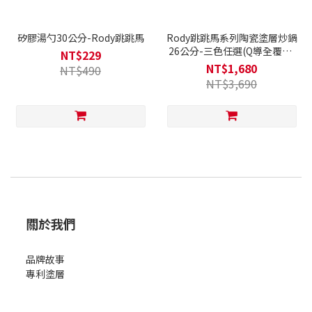
矽膠湯勺30公分-Rody跳跳馬
Rody跳跳馬系列陶瓷塗層炒鍋
26公分-三色任選(Q導全覆底/
NT$229
不挑爐具，瓦斯爐電磁爐可用)
NT$1,680
NT$490
NT$3,690
關於我們
品牌故事
專利塗層