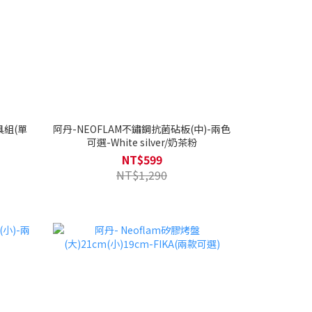
具組(單
阿丹-NEOFLAM不鏽鋼抗菌砧板(中)-兩色
可選-White silver/奶茶粉
NT$599
NT$1,290