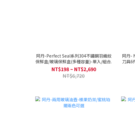
阿丹-Perfect Seal系列304不鏽鋼羽織紋
阿丹- 
保鮮盒/玻璃保鮮盒(多種容量)-單入/組合.
刀具6件
NT$198 ~ NT$2,690
NT$6,720