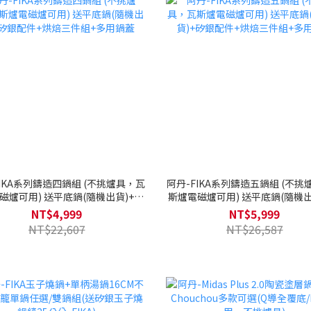
FIKA系列鑄造四鍋組 (不挑爐具，瓦
阿丹-FIKA系列鑄造五鍋組 (不挑
磁爐可用) 送平底鍋(隨機出貨)+矽
斯爐電磁爐可用) 送平底鍋(隨機出
銀配件+烘焙三件組+多用鍋蓋
銀配件+烘焙三件組+多用鍋
NT$4,999
NT$5,999
NT$22,607
NT$26,587