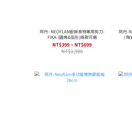
阿丹- NEOFLAM廚房食物專用剪刀-
阿丹-N
FIKA-(圓角&弧形)兩款可選
/ 
NT$399 ~ NT$699
NT$1,980