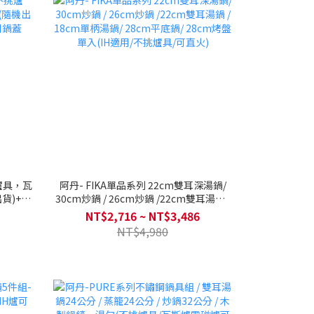
爐具，瓦
阿丹- FIKA單品系列 22cm雙耳深湯鍋/
貨)+矽
30cm炒鍋 / 26cm炒鍋 /22cm雙耳湯鍋 /
蓋
18cm單柄湯鍋/ 28cm平底鍋/ 28cm烤盤
NT$2,716 ~ NT$3,486
單入(IH適用/不挑爐具/可直火)
NT$4,980