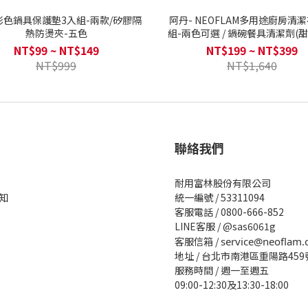
彩色鍋具保護墊3入組-兩款/矽膠隔
阿丹- NEOFLAM多用途廚房清
熱防燙夾-五色
組-兩色可選 / 鍋碗餐具清潔劑(
草)500ML
NT$99 ~ NT$149
NT$199 ~ NT$399
NT$999
NT$1,640
聯絡我們
耐用富林股份有限公司
知
統一編號 / 53311094
客服電話 / 0800-666-852
LINE客服 / @sas6061g
客服信箱 /
service@neoflam.
地址 / 台北市南港區重陽路459
服務時間 / 週一至週五
09:00-12:30及13:30-18:00