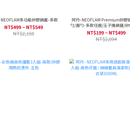
阿丹- NEOFLAM多功能矽膠鍋蓋-多款
阿丹-NEOFLAM Premium矽膠
勺/漏勺-多款任選/玉子燒鍋鏟/矽
NT$499 ~ NT$549
迷你系列矽銀油刷
NT$199 ~ NT$499
NT$2,150
NT$2,094