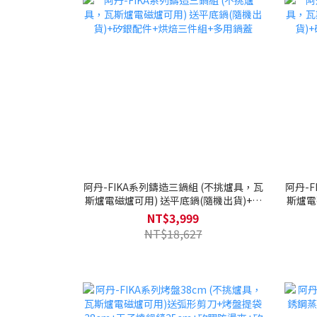
阿丹-FIKA系列鑄造三鍋組 (不挑爐具，瓦
阿丹-
斯爐電磁爐可用) 送平底鍋(隨機出貨)+矽
斯爐電
銀配件+烘焙三件組+多用鍋蓋
NT$3,999
NT$18,627