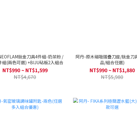
NEOFLAM鈦金刀具4件組-奶茶粉 /
阿丹-原木磁吸摺疊刀座/鈦金刀
組(兩色可選) +BIJU砧板2入組合
品/組合任選)
NT$990 ~ NT$1,599
NT$990 ~ NT$1,880
NT$4,670
NT$5,980