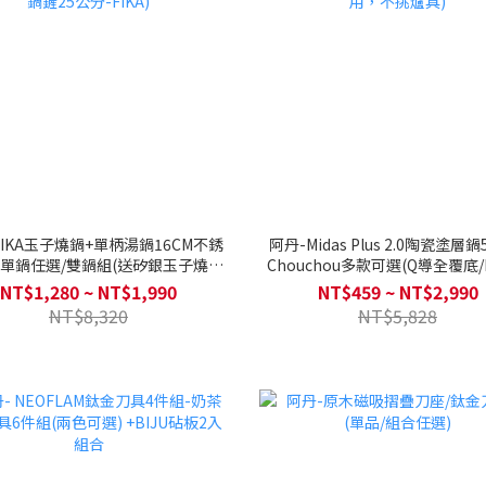
FIKA玉子燒鍋+單柄湯鍋16CM不銹
阿丹-Midas Plus 2.0陶瓷塗層
單鍋任選/雙鍋組(送矽銀玉子燒鍋
Chouchou多款可選(Q導全覆底/
鏟25公分-FIKA)
用，不挑爐具)
NT$1,280 ~ NT$1,990
NT$459 ~ NT$2,990
NT$8,320
NT$5,828