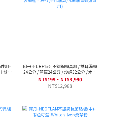
鍋5件組-
阿丹-PURE系列不鏽鋼鍋具組 / 雙耳湯鍋
IH爐可
24公分 / 蒸籠24公分 / 炒鍋32公分 / 木製
鍋鏟、湯勺(不挑爐具/瓦斯爐電磁爐可用)
NT$199 ~ NT$3,990
NT$12,988