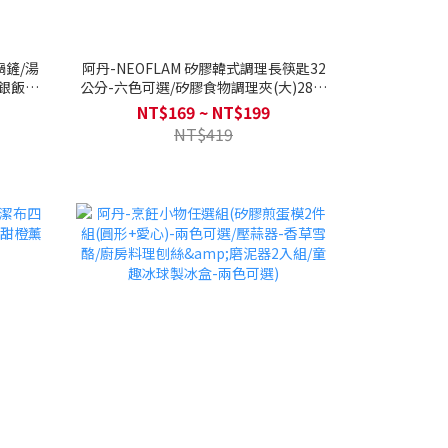
鍋鏟/湯
阿丹-NEOFLAM 矽膠韓式調理長筷匙32
銀飯勺/
公分-六色可選/矽膠食物調理夾(大)28公
分-六色可選/矽膠食物調理夾(小)22公分-
NT$169 ~ NT$199
六色可選
NT$419