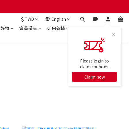
$
TWD
English
房好物
會員權益
如何養鍋?
Please login to
claim coupons.
Claim now