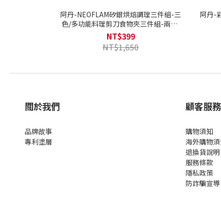
阿丹-NEOFLAM矽銀烘焙調理三件組-三
阿丹-
色/多功能料理剪刀食物夾三件組-兩色/
料理剪刀削皮刀三件組-(丹麥粉)
NT$399
NT$1,650
關於我們
顧客服務
品牌故事
購物須知
專利塗層
海外購物須
退換貨說明
服務條款
隱私政策
防詐騙宣導