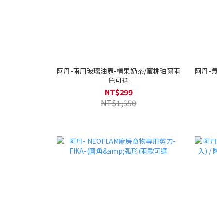
阿丹-兩用玻璃油壺-榛果奶茶/蜜桃珀爾兩
阿丹-
色可選
NT$299
NT$1,650