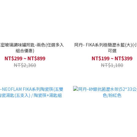
氣密玻璃調味罐附匙-兩色(任選多入
阿丹- FIKA系列極簡瀝水籃(大)(
組合優惠)
可選
NT$299 ~ NT$899
NT$199 ~ NT$399
NT$2,360
NT$1,180