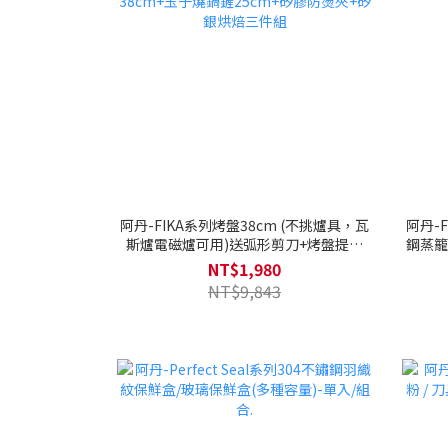
阿丹-FIKA系列烤盤38cm (不挑爐具，瓦
阿丹-
斯爐電磁爐可用)送弧形剪刀+烤盤提袋
鋼蒸籠
38cm+玉子燒鍋鏟25cm+矽膠防燙夾+矽
NT$1,980
銀烘焙三件組
NT$9,843