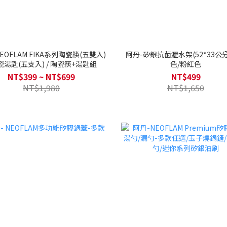
EOFLAM FIKA系列陶瓷筷(五雙入)
阿丹-矽銀抗菌瀝水架(52*33公分)
陶瓷湯匙(五支入) / 陶瓷筷+湯匙組
色/粉紅色
NT$399 ~ NT$699
NT$499
NT$1,980
NT$1,650