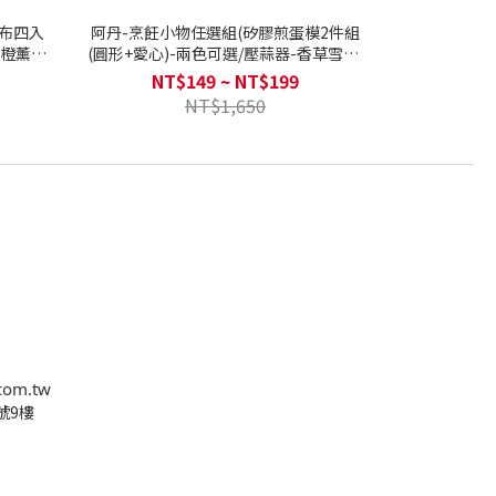
潔布四入
阿丹-烹飪小物任選組(矽膠煎蛋模2件組
甜橙薰衣
(圓形+愛心)-兩色可選/壓蒜器-香草雪酪/
廚房料理刨絲&磨泥器2入組/童趣冰球製
NT$149 ~ NT$199
冰盒-兩色可選)
NT$1,650
com.tw
號9樓