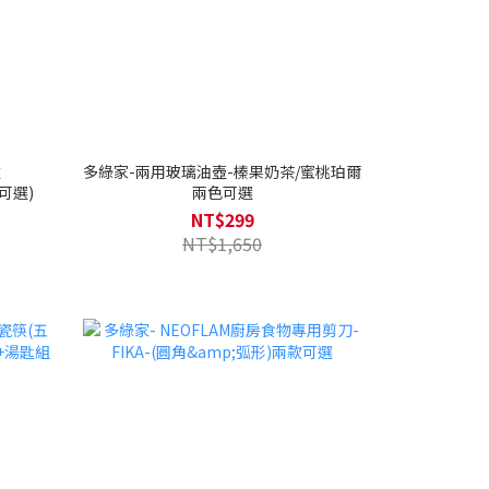
盤
多綠家-兩用玻璃油壺-榛果奶茶/蜜桃珀爾
款可選)
兩色可選
NT$299
NT$1,650