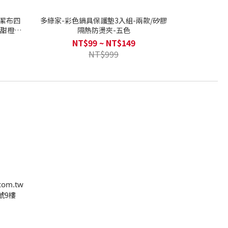
多綠家-彩色鍋具保護墊3入組-兩款/矽膠
(甜橙薰
隔熱防燙夾-五色
NT$99 ~ NT$149
NT$999
com.tw
號9樓