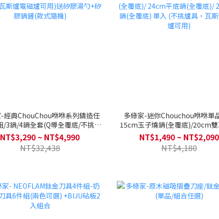
-經典ChouChou咻咻系列鑄造任
多綠家-迷你Chouchou咻咻單
組/3鍋/4鍋全套(Q導全覆底/不挑爐
15cm玉子燒鍋(全覆底)/20cm
斯爐電磁爐可用)送矽膠湯勺+矽膠
(全覆底)/ 24cm平底鍋(全覆底)/ 
NT$3,290 ~ NT$4,990
NT$1,490 ~ NT$2,090
鍋鏟(款式隨機)
鍋(全覆底) 單入 (不挑爐具，瓦
NT$32,438
NT$4,180
爐可用)