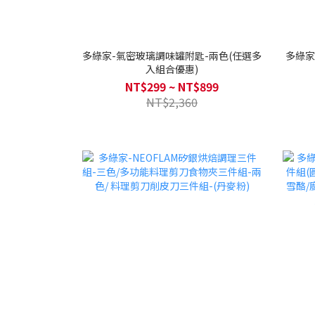
多綠家-氣密玻璃調味罐附匙-兩色(任選多
多綠家
入組合優惠)
NT$299 ~ NT$899
NT$2,360