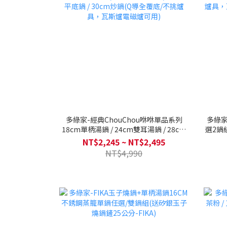
多綠家-經典ChouChou咻咻單品系列
多綠家
18cm單柄湯鍋 / 24cm雙耳湯鍋 / 28cm
選2鍋
平底鍋 / 30cm炒鍋(Q導全覆底/不挑爐
具，瓦
NT$2,245 ~ NT$2,495
具，瓦斯爐電磁爐可用)
NT$4,990