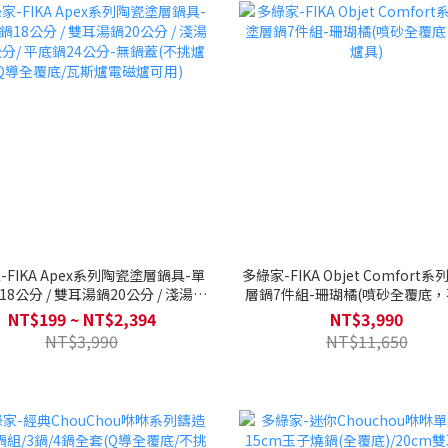
-FIKA Apex系列陶瓷塗層鍋具-單
多綠家-FIKA Objet Comfort
公分 / 雙耳湯鍋20公分 / 淺湯鍋
層鍋7件組-珊瑚橘(噴砂全覆底
分/ 平底鍋24公分-無鍋蓋(不挑爐具
具)
NT$199 ~ NT$2,394
NT$3,990
Q導全覆底/瓦斯爐電磁爐可用)
NT$3,990
NT$11,650