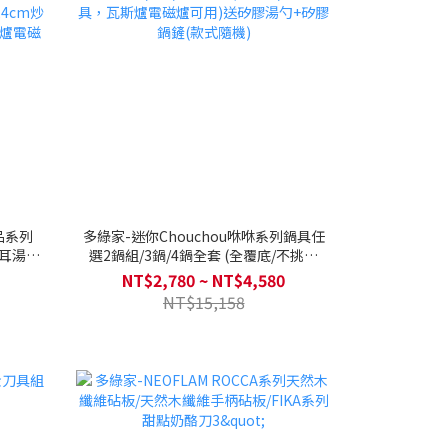
品系列
多綠家-迷你Chouchou咻咻系列鍋具任
雙耳湯鍋
選2鍋組/3鍋/4鍋全套 (全覆底/不挑爐
24cm炒
具，瓦斯爐電磁爐可用)送矽膠湯勺+矽膠
NT$2,780 ~ NT$4,580
斯爐電磁
鍋鏟(款式隨機)
NT$15,158