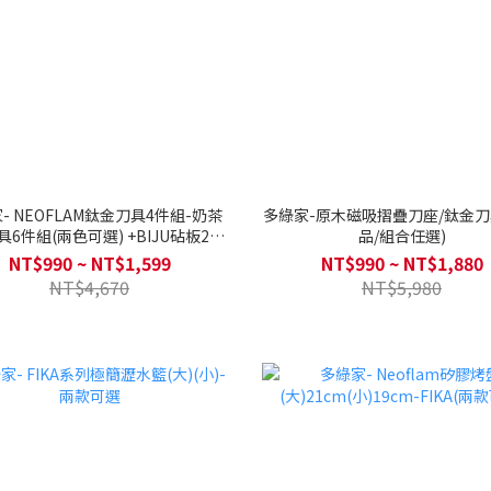
- NEOFLAM鈦金刀具4件組-奶茶
多綠家-原木磁吸摺疊刀座/鈦金刀
刀具6件組(兩色可選) +BIJU砧板2入
品/組合任選)
組合
NT$990 ~ NT$1,599
NT$990 ~ NT$1,880
NT$4,670
NT$5,980