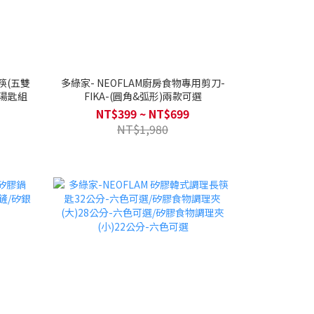
瓷筷(五雙
多綠家- NEOFLAM廚房食物專用剪刀-
+湯匙組
FIKA-(圓角&弧形)兩款可選
NT$399 ~ NT$699
NT$1,980