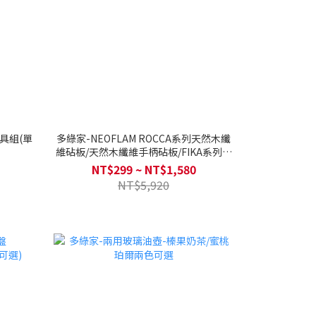
具組(單
多綠家-NEOFLAM ROCCA系列天然木纖
維砧板/天然木纖維手柄砧板/FIKA系列甜
點奶酪刀3"
NT$299 ~ NT$1,580
NT$5,920