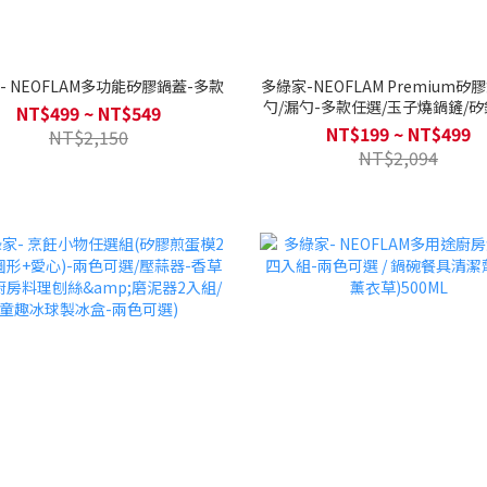
- NEOFLAM多功能矽膠鍋蓋-多款
多綠家-NEOFLAM Premium矽
勺/漏勺-多款任選/玉子燒鍋鏟/矽
NT$499 ~ NT$549
迷你系列矽銀油刷
NT$199 ~ NT$499
NT$2,150
NT$2,094