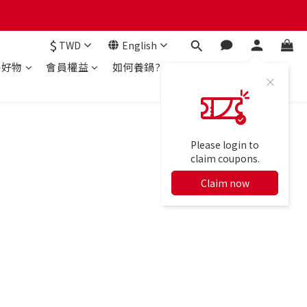
$
TWD
English
房好物
會員權益
如何養鍋?
Please login to
claim coupons.
Claim now