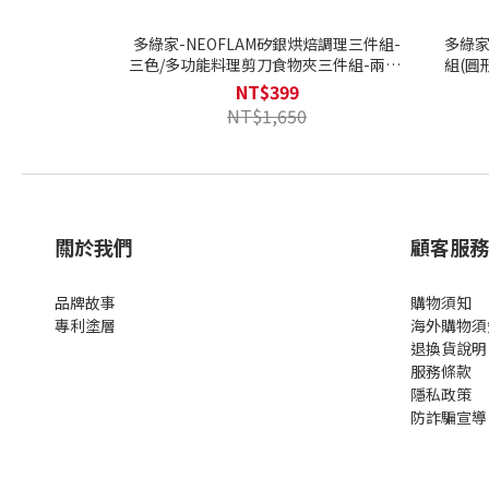
多綠家-NEOFLAM矽銀烘焙調理三件組-
多綠家
三色/多功能料理剪刀食物夾三件組-兩色/
組(圓
料理剪刀削皮刀三件組-(丹麥粉)
酪/廚
NT$399
NT$1,650
關於我們
顧客服務
品牌故事
購物須知
專利塗層
海外購物須
退換貨說明
服務條款
隱私政策
防詐騙宣導