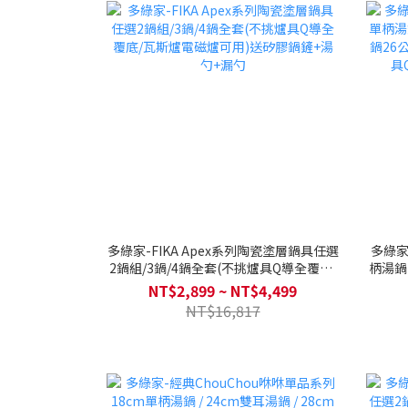
多綠家-FIKA Apex系列陶瓷塗層鍋具任選
多綠家
2鍋組/3鍋/4鍋全套(不挑爐具Q導全覆底/
柄湯鍋18
瓦斯爐電磁爐可用)送矽膠鍋鏟+湯勺+漏
26公
NT$2,899 ~ NT$4,499
勺
NT$16,817