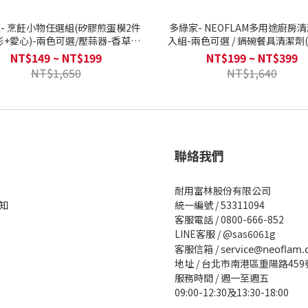
- 烹飪小物任選組(矽膠煎蛋模2件
多綠家- NEOFLAM多用途廚房清潔布四
形+愛心)-兩色可選/壓蒜器-香草雪
入組-兩色可選 / 鍋碗餐具清潔劑
房料理刨絲&磨泥器2入組/童趣冰球
衣草)500ML
NT$149 ~ NT$199
NT$199 ~ NT$399
製冰盒-兩色可選)
NT$1,650
NT$1,640
聯絡我們
耐用富林股份有限公司
知
統一編號 / 53311094
客服電話 / 0800-666-852
LINE客服 / @sas6061g
客服信箱 /
service@neoflam.
地址 / 台北市南港區重陽路459
服務時間 / 週一至週五
09:00-12:30及13:30-18:00