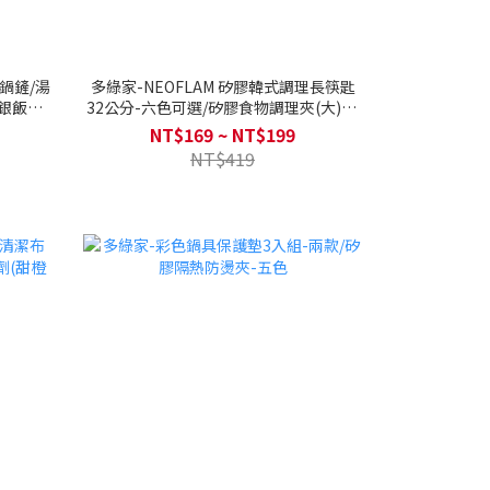
膠鍋鏟/湯
多綠家-NEOFLAM 矽膠韓式調理長筷匙
銀飯勺/
32公分-六色可選/矽膠食物調理夾(大)28
公分-六色可選/矽膠食物調理夾(小)22公
NT$169 ~ NT$199
分-六色可選
NT$419