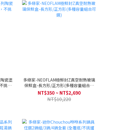
系列陶瓷塗
多綠家-NEOFLAM極鮮封Z真空耐熱玻璃
，不挑爐
保鮮盒-長方形/正方形(多種容量組合可
選)
NT$350 ~ NT$2,690
NT$10,220