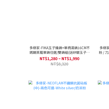
多綠家-FIKA玉子燒鍋+單柄湯鍋16CM不
多綠家
銹鋼蒸籠單鍋任選/雙鍋組(送矽銀玉子燒
粉 / 
鍋鏟25公分-FIKA)
NT$1,280 ~ NT$1,990
NT$8,320