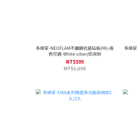
多綠家-NEOFLAM不鏽鋼抗菌砧板(中)-兩
多綠家-
色可選-White silver/奶茶粉
NT$599
NT$1,290