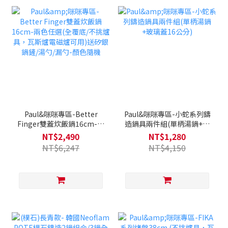
Paul&咪咪專區-Better
Paul&咪咪專區-小蛇系列鑄
Finger雙蓋炊飯鍋16cm-兩
造鍋具兩件組(單柄湯鍋+玻
色任選(全覆底/不挑爐具，
璃蓋16公分)
NT$2,490
NT$1,280
瓦斯爐電磁爐可用)送矽銀鍋
NT$6,247
NT$4,150
鏟/湯勺/漏勺-顏色隨機