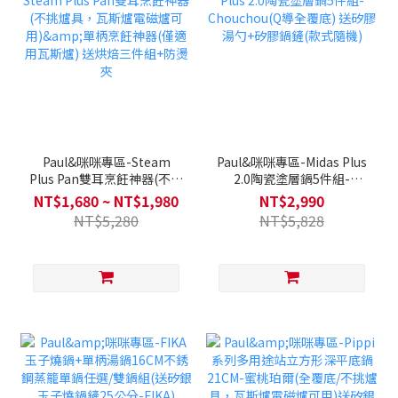
Paul&咪咪專區-Steam
Paul&咪咪專區-Midas Plus
Plus Pan雙耳烹飪神器(不挑
2.0陶瓷塗層鍋5件組-
爐具，瓦斯爐電磁爐可用)&
Chouchou(Q導全覆底) 送
NT$1,680 ~ NT$1,980
NT$2,990
單柄烹飪神器(僅適用瓦斯
矽膠湯勺+矽膠鍋鏟(款式隨
NT$5,280
NT$5,828
爐) 送烘焙三件組+防燙夾
機)