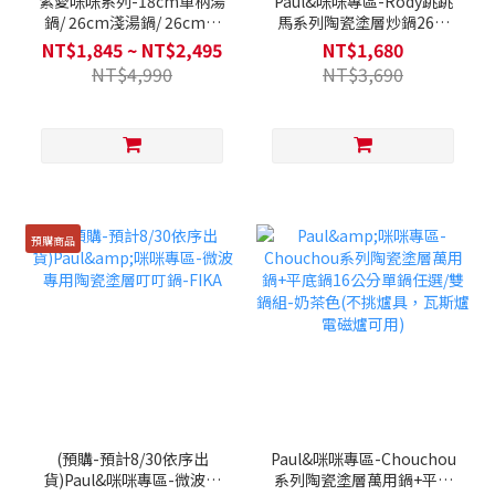
紫愛咪咪系列-18cm單柄湯
Paul&咪咪專區-Rody跳跳
鍋/ 26cm淺湯鍋/ 26cm平
馬系列陶瓷塗層炒鍋26公
底鍋 單入(不挑爐具，瓦斯
分-三色任選-單鍋/2鍋/3鍋
NT$1,845 ~ NT$2,495
NT$1,680
爐電磁爐可用)
組合(Q導全覆底/不挑爐
NT$4,990
NT$3,690
具，瓦斯爐電磁爐可用)-可
加購矽膠湯勺鍋鏟-Rody跳
跳馬
預購商品
(預購-預計8/30依序出
Paul&咪咪專區-Chouchou
貨)Paul&咪咪專區-微波專
系列陶瓷塗層萬用鍋+平底