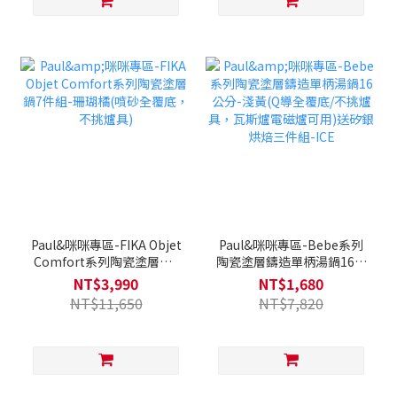
Paul&咪咪專區-FIKA Objet
Paul&咪咪專區-Bebe系列
Comfort系列陶瓷塗層鍋7
陶瓷塗層鑄造單柄湯鍋16公
件組-珊瑚橘(噴砂全覆底，
分-淺黃(Q導全覆底/不挑爐
NT$3,990
NT$1,680
不挑爐具)
具，瓦斯爐電磁爐可用)送矽
NT$11,650
NT$7,820
銀烘焙三件組-ICE