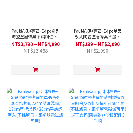
Paul&咪咪專區-Edge系列
Paul&咪咪專區-Edge單品
陶瓷塗層蜂巢不鏽鋼任選2
系列陶瓷塗層蜂巢不鏽鋼
鍋組/3鍋/4鍋全套(不挑爐
18cm單柄湯鍋 / 24cm平底
NT$2,790 ~ NT$4,990
NT$199 ~ NT$2,090
具，瓦斯爐電磁爐可用)送不
鍋 / 28cm平底鍋 / 28cm炒
NT$12,468
NT$2,990
鏽鋼玻璃鍋蓋+木製鍋鏟+湯
鍋 (不挑爐具，瓦斯爐電磁
勺
爐可用)