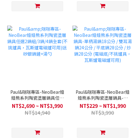
妞熊
Paul&咪咪專區-NeoBear妞
Paul&咪咪專區-NeoBear妞
妞熊系列陶瓷塗層鍋具任選
妞熊系列陶瓷塗層鍋具-單
2鍋組/3鍋/4鍋全套(不挑爐
柄湯鍋18公分 / 雙耳湯鍋24
NT$2,690 ~ NT$3,990
NT$229 ~ NT$1,990
具，瓦斯爐電磁爐可用)送矽
公分 / 平底鍋28公分 / 炒鍋
NT$14,940
NT$3,990
銀鍋鏟+湯勺
28公分 (電磁底/不挑爐具，
瓦斯爐電磁爐可用)