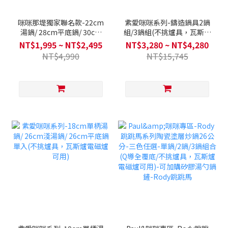
咪咪那堤獨家聯名款-22cm
紫愛咪咪系列-鑄造鍋具2鍋
湯鍋/ 28cm平底鍋/ 30cm
組/3鍋組(不挑爐具，瓦斯爐
炒鍋 單入(不挑爐具，瓦斯
電磁爐可用)送矽銀鍋鏟+湯
NT$1,995 ~ NT$2,495
NT$3,280 ~ NT$4,280
爐電磁爐可用)
勺+漏勺+防燙夾
NT$4,990
NT$15,745