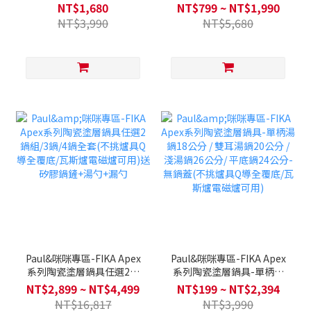
用陶瓷塗層叮叮鍋-FIKA
鍋16公分單鍋任選/雙鍋組-
NT$1,680
NT$799 ~ NT$1,990
奶茶色(不挑爐具，瓦斯爐電
NT$3,990
NT$5,680
磁爐可用)
Paul&咪咪專區-FIKA Apex
Paul&咪咪專區-FIKA Apex
系列陶瓷塗層鍋具任選2鍋
系列陶瓷塗層鍋具-單柄湯
組/3鍋/4鍋全套(不挑爐具Q
鍋18公分 / 雙耳湯鍋20公分
NT$2,899 ~ NT$4,499
NT$199 ~ NT$2,394
導全覆底/瓦斯爐電磁爐可
/ 淺湯鍋26公分/ 平底鍋24
NT$16,817
NT$3,990
用)送矽膠鍋鏟+湯勺+漏勺
公分-無鍋蓋(不挑爐具Q導