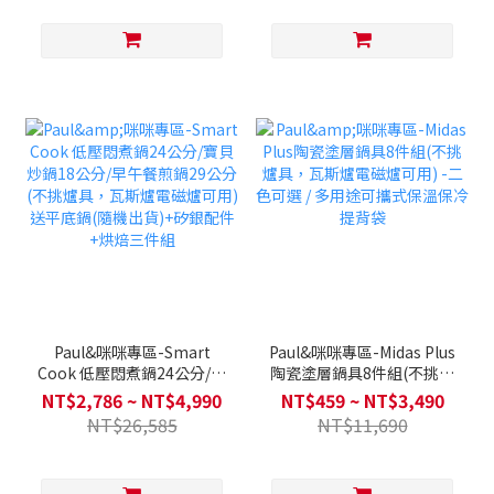
Paul&咪咪專區-Smart
Paul&咪咪專區-Midas Plus
Cook 低壓悶煮鍋24公分/寶
陶瓷塗層鍋具8件組(不挑爐
貝炒鍋18公分/早午餐煎鍋
具，瓦斯爐電磁爐可用) -二
NT$2,786 ~ NT$4,990
NT$459 ~ NT$3,490
29公分(不挑爐具，瓦斯爐
色可選 / 多用途可攜式保溫
NT$26,585
NT$11,690
電磁爐可用) 送平底鍋(隨機
保冷提背袋
出貨)+矽銀配件+烘焙三件
組