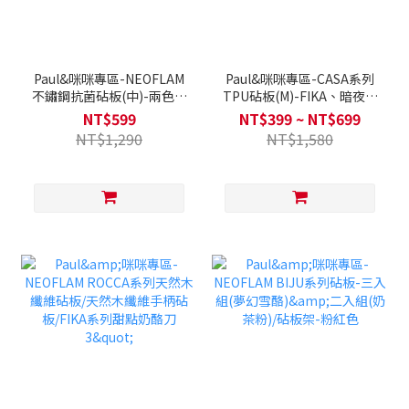
Paul&咪咪專區-NEOFLAM
Paul&咪咪專區-CASA系列
不鏽鋼抗菌砧板(中)-兩色可
TPU砧板(M)-FIKA、暗夜灰
選-White silver/奶茶粉
(兩色可選)
NT$599
NT$399 ~ NT$699
NT$1,290
NT$1,580