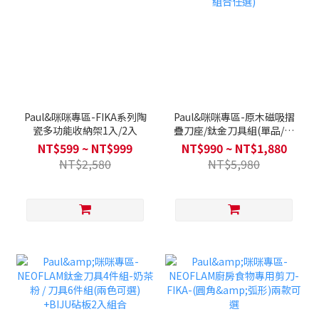
Paul&咪咪專區-FIKA系列陶
Paul&咪咪專區-原木磁吸摺
瓷多功能收納架1入/2入
疊刀座/鈦金刀具組(單品/組
合任選)
NT$599 ~ NT$999
NT$990 ~ NT$1,880
NT$2,580
NT$5,980