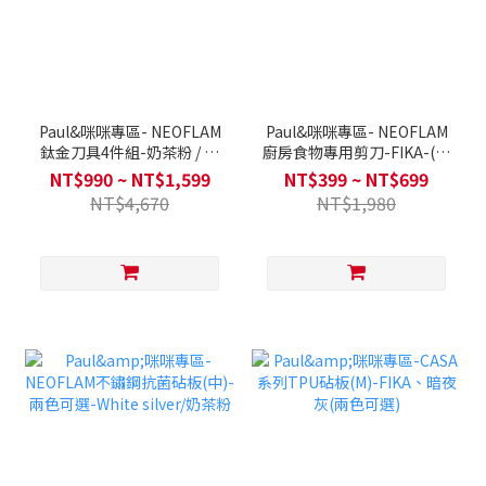
Paul&咪咪專區- NEOFLAM
Paul&咪咪專區- NEOFLAM
鈦金刀具4件組-奶茶粉 / 刀
廚房食物專用剪刀-FIKA-(圓
具6件組(兩色可選) +BIJU砧
角&弧形)兩款可選
NT$990 ~ NT$1,599
NT$399 ~ NT$699
板2入組合
NT$4,670
NT$1,980