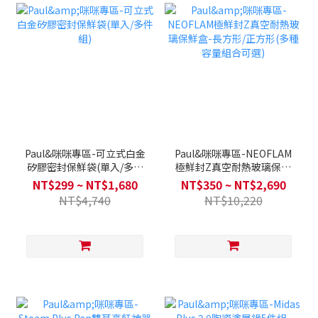
Paul&咪咪專區-可立式白金
Paul&咪咪專區-NEOFLAM
矽膠密封保鮮袋(單入/多件
極鮮封Z真空耐熱玻璃保鮮
組)
盒-長方形/正方形(多種容量
NT$299 ~ NT$1,680
NT$350 ~ NT$2,690
組合可選)
NT$4,740
NT$10,220