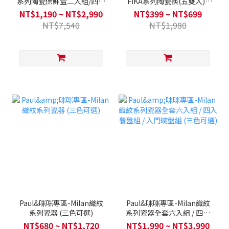
系列陶瓷保鮮盒二入組/四入
FIKA系列陶瓷筷(五雙入) /
組/六入大全套-FIKA/奶茶粉
陶瓷湯匙(五支入) / 陶瓷筷
NT$1,190 ~ NT$2,990
NT$399 ~ NT$699
(2色任選)
+湯匙組
NT$7,540
NT$1,980
Paul&咪咪專區-Milan織紋
Paul&咪咪專區-Milan織紋
系列瓷器 (三色可選)
系列瓷器全套六入組 / 四入
餐盤組 / 入門碗盤組 (三色可
NT$680 ~ NT$1,720
NT$1,990 ~ NT$3,990