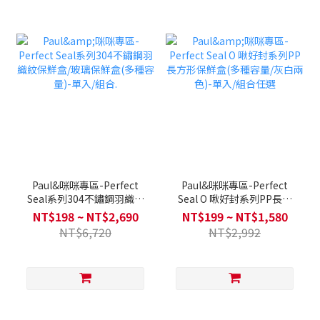
Paul&咪咪專區-Perfect
Paul&咪咪專區-Perfect
Seal系列304不鏽鋼羽織紋
Seal O 啾好封系列PP長方
保鮮盒/玻璃保鮮盒(多種容
形保鮮盒(多種容量/灰白兩
NT$198 ~ NT$2,690
NT$199 ~ NT$1,580
量)-單入/組合.
色)-單入/組合任選
NT$6,720
NT$2,992