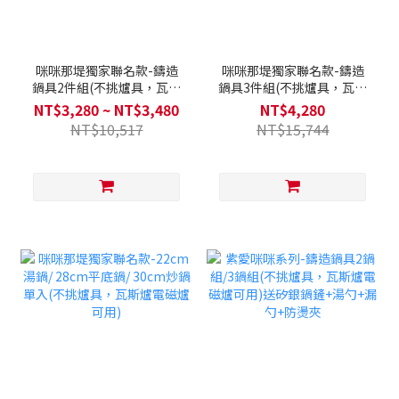
咪咪那堤獨家聯名款-鑄造
咪咪那堤獨家聯名款-鑄造
鍋具2件組(不挑爐具，瓦斯
鍋具3件組(不挑爐具，瓦斯
爐電磁爐可用)送矽膠湯勺
爐電磁爐可用)送矽膠湯勺
NT$3,280 ~ NT$3,480
NT$4,280
+矽膠鍋鏟+矽膠隔熱防燙夾
+矽膠鍋鏟+矽膠長筷匙+矽
NT$10,517
NT$15,744
(顏色隨機)
膠調理夾(大)+(小)+矽膠隔
熱防燙夾(顏色隨機)