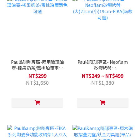
Paul&咪咪專區-兩用玻璃油
Paul&咪咪專區- Neoflam
壺-榛果奶茶/蜜桃珀爾兩色
矽膠烤盤
可選
(大)21cm(小)19cm-
NT$299
NT$249 ~ NT$499
FIKA(兩款可選)
NT$1,650
NT$1,380