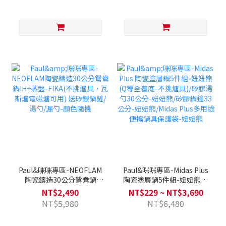
全覆底/瓦斯爐電磁爐可用)
Paul&咪咪專區-NEOFLAM
Paul&咪咪專區-Midas Plus
陶瓷鑄造30公分鴛鴦鍋
陶瓷塗層鍋5件組-妞妞熊(Q
IH+蒸盤-FIKA(不挑爐具，
導全覆底-不挑爐具)/矽膠湯
NT$2,490
NT$229 ~ NT$3,690
瓦斯爐電磁爐可用) 送矽銀
勺30公分-妞妞熊/矽膠鍋鏟
NT$5,980
NT$6,480
鍋鏟/湯勺/漏勺-顏色隨機
33公分-妞妞熊/Midas Plus
多用途便攜鍋具保護袋-妞