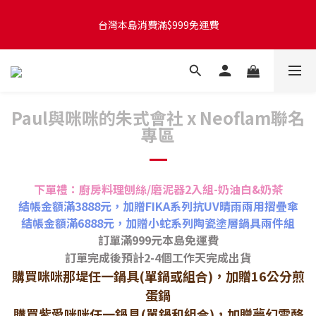
台灣本島訂單將於付款完成後的下個工作天起，2~4個工作天完成
台灣本島消費滿$999免運費
出貨
台灣本島訂單將於付款完成後的下個工作天起，2~4個工作天完成
出貨
Paul與咪咪的朱式會社 x Neoflam聯名
專區
下單禮：廚房料理刨絲/磨泥器2入組-奶油白&奶茶
結帳金額滿3888元，加贈FIKA系列抗UV晴雨兩用摺疊傘
結帳金額滿6888元，加贈小蛇系列陶瓷塗層鍋具兩件組
訂單滿999元本島免運費
訂單完成後預計2-4個工作天完成出貨
購買咪咪那堤任一鍋具(單鍋或組合)，加贈16公分煎
蛋鍋
購買紫愛咪咪任一鍋具(單鍋和組合)，加贈夢幻雪酪