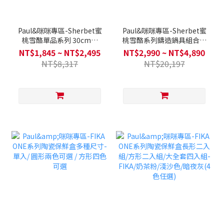
Paul&咪咪專區-Sherbet蜜
Paul&咪咪專區-Sherbet蜜
桃雪酪單品系列 30cm炒
桃雪酪系列鑄造鍋具組合/2
鍋/22cm雙耳湯鍋/ 18cm單
鍋組/3鍋組/4鍋全套(不挑爐
NT$1,845 ~ NT$2,495
NT$2,990 ~ NT$4,890
柄湯鍋/ 26cm平底鍋 單入
具，瓦斯爐電磁爐可用)送平
NT$8,317
NT$20,197
(不挑爐具，瓦斯爐電磁爐可
底鍋(隨機款)+矽銀配件3件
用)
組