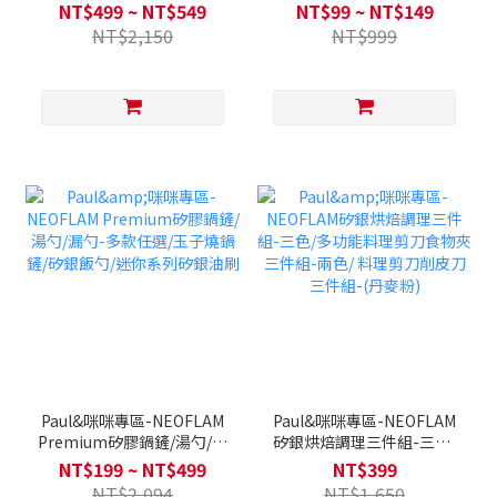
燙夾-五色
NT$499 ~ NT$549
NT$99 ~ NT$149
NT$2,150
NT$999
Paul&咪咪專區-NEOFLAM
Paul&咪咪專區-NEOFLAM
Premium矽膠鍋鏟/湯勺/漏
矽銀烘焙調理三件組-三色/
勺-多款任選/玉子燒鍋鏟/矽
多功能料理剪刀食物夾三件
NT$199 ~ NT$499
NT$399
銀飯勺/迷你系列矽銀油刷
組-兩色/ 料理剪刀削皮刀三
NT$2,094
NT$1,650