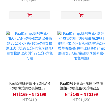
件組-(丹麥粉)
Paul&咪咪專區-NEOFLAM
Paul&咪咪專區- 烹飪小物任
矽膠韓式調理長筷匙32公
選組(矽膠煎蛋模2件組(圓形
分-六色可選/矽膠食物調理
+愛心)-兩色可選/壓蒜器-香
NT$169 ~ NT$199
NT$149 ~ NT$199
夾(大)28公分-六色可選/矽
草雪酪/廚房料理刨絲&磨泥
NT$419
NT$1,650
膠食物調理夾(小)22公分-六
器2入組/童趣冰球製冰盒-兩
色可選
色可選)