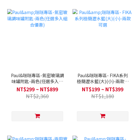
Paul&咪咪專區-氣密玻璃調
Paul&咪咪專區- FIKA系列
味罐附匙-兩色(任選多入組
極簡瀝水籃(大)(小)-兩款可
合優惠)
選
NT$299 ~ NT$899
NT$199 ~ NT$399
NT$2,360
NT$1,180