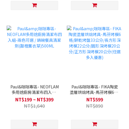
Paul&咪咪專區- NEOFLAM
Paul&咪咪專區- FIKA陶瓷
多用途廚房清潔布四入組-
塗層烘焙烤具-馬芬烤模6格/
兩色可選 / 鍋碗餐具清潔劑
餅乾烤盤33公分/長方形深
NT$199 ~ NT$399
NT$599
(甜橙薰衣草)500ML
烤模22公分/圓形深烤模20
NT$1,640
NT$890
公分/正方形深烤模20公分
(任選多入優惠)