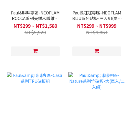
Paul&咪咪專區-NEOFLAM
Paul&咪咪專區-NEOFLAM
ROCCA系列天然木纖維砧
BIJU系列砧板-三入組(夢幻
板/天然木纖維手柄砧
雪酪)&二入組(奶茶粉)/砧板
NT$299 ~ NT$1,580
NT$299 ~ NT$999
板/FIKA系列甜點奶酪刀3"
架-粉紅色
NT$5,920
NT$4,864