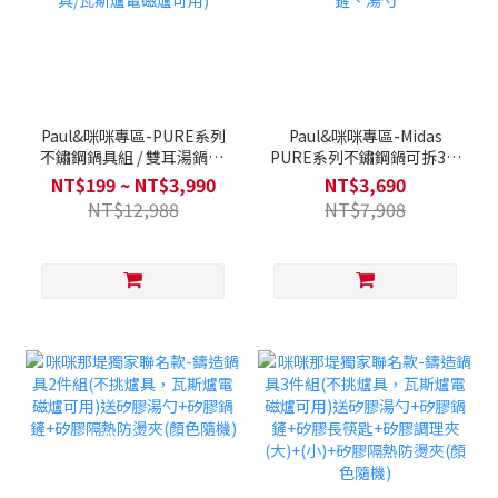
Paul&咪咪專區-PURE系列
Paul&咪咪專區-Midas
不鏽鋼鍋具組 / 雙耳湯鍋24
PURE系列不鏽鋼鍋可拆3鍋
公分 / 蒸籠24公分 / 炒鍋32
8件組(不挑爐具，瓦斯爐、
NT$199 ~ NT$3,990
NT$3,690
公分 / 木製鍋鏟、湯勺(不挑
電磁爐、IH爐等都可使用)
NT$12,988
NT$7,908
爐具/瓦斯爐電磁爐可用)
送木製鍋鏟、湯勺