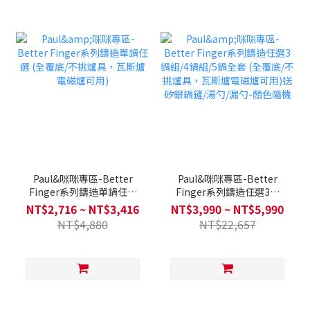
Paul&咪咪專區-Better
Paul&咪咪專區-Better
Finger系列鑄造單鍋任選
Finger系列鑄造任選3鍋
(全覆底/不挑爐具，瓦斯爐
組/4鍋組/5鍋全套 (全覆底/
NT$2,716 ~ NT$3,416
NT$3,990 ~ NT$5,990
電磁爐可用)
不挑爐具，瓦斯爐電磁爐可
NT$4,880
NT$22,657
用)送矽銀鍋鏟/湯勺/漏勺-
顏色隨機