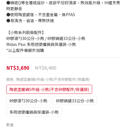
●鍋底Q導全覆底設計，底部平坦好清潔，熱效能升級，IH爐烹煮
時更靜音
●使用陶瓷處理，不含重金屬、無PFAS
●易清洗、省油、導熱快速
【小熊系列廚房配件】 
矽膠湯勺30公分-小熊 / 矽膠鍋鏟33公分-小熊
Midas Plus 多用途便攜鍋具保護袋-小熊
*以上配件需額外加購
NT$6,480
NT$3,690
顏色
: 陶瓷塗層鍋5件組-小熊(不含矽膠配件/保護袋)
陶瓷塗層鍋5件組-小熊(不含矽膠配件/保護袋)
矽膠湯勺30公分-小熊
矽膠鍋鏟33公分-小熊
多用途便攜鍋具保護袋-小熊
數量