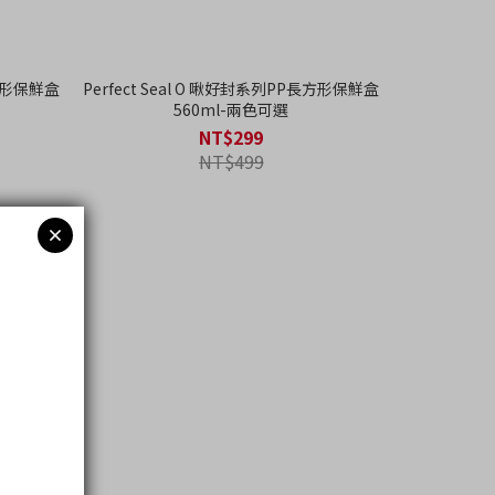
長方形保鮮盒
Perfect Seal O 啾好封系列PP長方形保鮮盒
矽
560ml-兩色可選
NT$299
NT$499