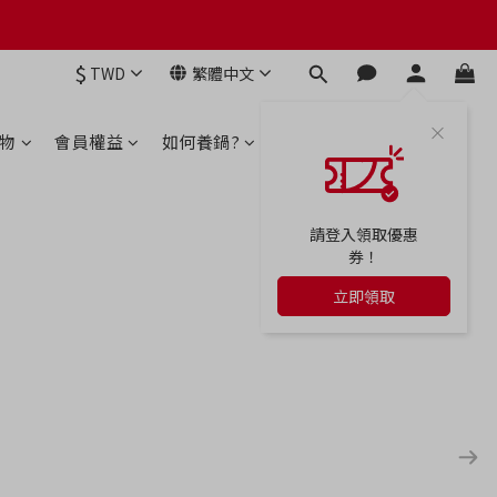
$
TWD
繁體中文
物
會員權益
如何養鍋?
請登入領取優惠
券！
立即領取