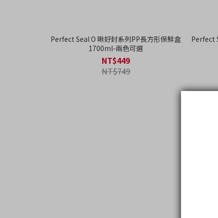
Perfect Seal O 啾好封系列PP長方形保鮮盒
Perfe
1700ml-兩色可選
NT$449
NT$749