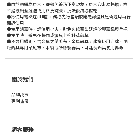
●由於鍋鈕為原木，些微色差乃正常現象，原木泡水易損壞，故
不建議鍋蓋浸泡或用於洗碗機，清洗後務必擦乾
●欲使用電磁爐(IH爐)，務必先行空鍋感應確認爐具是否適用再行
開鍋使用
●使用鍋蓋時，請使用小火，避免火候竄出延燒矽膠蓋緣與手把
●使用時，避免在檯面或爐具上拖移或敲擊
●不適用鐵刷、含金屬之菜瓜布、金屬器具，建議使用海綿、精
緻鍋具專用菜瓜布、木製或矽膠製器具，可延長鍋具使用壽命
關於我們
品牌故事
專利塗層
顧客服務