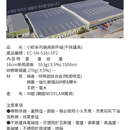
品 名：小蛇系列鍋具兩件組(不挑爐具)
產品編號：EC-SN-S16I-SP2
內 容 物 重 量 容 量
16cm單柄湯鍋 553g(±5%) 1500ml
矽膠玻璃蓋 270g(±5%) －
材 質：鍋身 - 特殊鋁鈦合金(陶瓷噴塗)
鍋蓋－強化玻璃&矽膠&櫸木
手把－電木
產 地：中國 (韓國NEOFLAM獨資)
注意事項
●導熱快速、蓄熱佳，節能，務必使用小火烹煮，烹煮前先下油
及熱鍋，效果更佳
●不挑爐具電磁底，可適用於瓦斯爐、電爐、鹵素爐、黑晶爐、
電磁爐；不適用於微波爐、烤箱