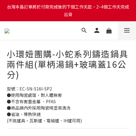
台灣本島訂單將於付款完成後的下個工作天起，2~4個工作天完成
台灣本島訂單將於付款完成後的下個工作天起，2~4個工作天完成
出貨
出貨
台灣本島消費滿$999免運費
台灣本島訂單將於付款完成後的下個工作天起，2~4個工作天完成
小環妞團購-小蛇系列鑄造鍋具
出貨
兩件組(單柄湯鍋+玻璃蓋16公
分)
型號：EC-SN-S16I-SP2 
●使用陶瓷處理，對人體無害
●不含有害重金屬 、PFAS
●商品鍋內外採用陶瓷噴塗易清洗
●省油、導熱快速 
(不挑爐具，瓦斯爐、電磁爐、IH爐可用)