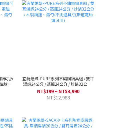
鏽鋼鍋可拆
宜蘭媳婦-PURE系列不鏽鋼鍋具組 / 雙耳
電磁爐、
湯鍋24公分 / 蒸籠24公分 / 炒鍋32公分 /
、湯勺
木製鍋鏟、湯勺(不挑爐具/瓦斯爐電磁爐
NT$199 ~ NT$3,990
可用)
NT$12,988