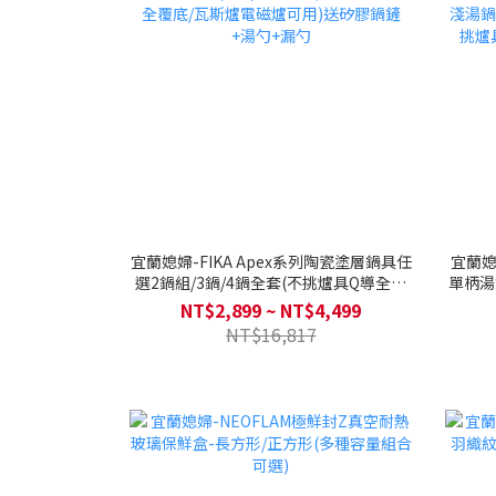
宜蘭媳婦-FIKA Apex系列陶瓷塗層鍋具任
宜蘭媳
選2鍋組/3鍋/4鍋全套(不挑爐具Q導全覆
單柄湯鍋
底/瓦斯爐電磁爐可用)送矽膠鍋鏟+湯勺
鍋26
NT$2,899 ~ NT$4,499
+漏勺
具
NT$16,817