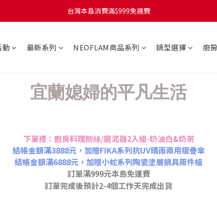
台灣本島訂單將於付款完成後的下個工作天起，2~4個工作天完成出貨
台灣本島消費滿$999免運費
台灣本島訂單將於付款完成後的下個工作天起，2~4個工作天完成出貨
活動
最新系列
NEOFLAM商品系列
鍋型選擇
廚
宜蘭媳婦的平凡生活
下單禮：廚房料理刨絲/磨泥器2入組-奶油白&奶茶
結帳金額滿3888元，加贈FIKA系列抗UV晴雨兩用摺疊傘
結帳金額滿6888元，加贈小蛇系列陶瓷塗層鍋具兩件組
訂單滿999元本島免運費
訂單完成後預計2-4個工作天完成出貨