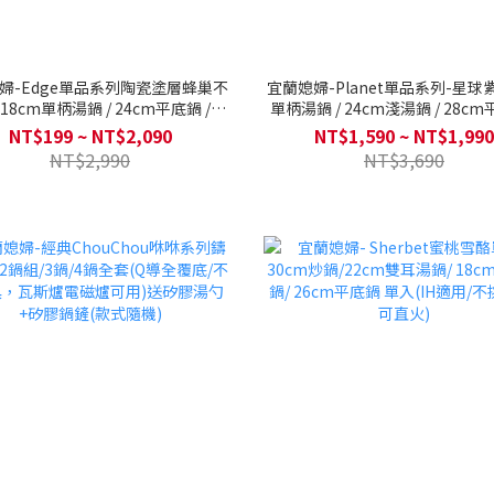
婦-Edge單品系列陶瓷塗層蜂巢不
宜蘭媳婦-Planet單品系列-星球紫
18cm單柄湯鍋 / 24cm平底鍋 /
單柄湯鍋 / 24cm淺湯鍋 / 28cm
平底鍋 / 28cm炒鍋 (不挑爐具，瓦
28cm炒鍋 (電磁底/不挑爐具，
NT$199 ~ NT$2,090
NT$1,590 ~ NT$1,990
斯爐電磁爐可用)
磁爐可用)
NT$2,990
NT$3,690