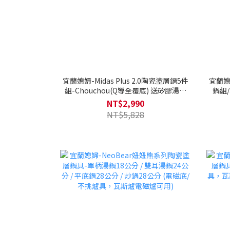
宜蘭媳婦-Midas Plus 2.0陶瓷塗層鍋5件
宜蘭媳
組-Chouchou(Q導全覆底) 送矽膠湯勺
鍋組/
+矽膠鍋鏟(款式隨機)
具，
NT$2,990
NT$5,828