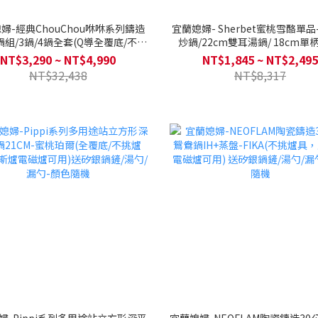
婦-經典ChouChou咻咻系列鑄造
宜蘭媳婦- Sherbet蜜桃雪酪單品-
鍋組/3鍋/4鍋全套(Q導全覆底/不挑
炒鍋/22cm雙耳湯鍋/ 18cm單
瓦斯爐電磁爐可用)送矽膠湯勺+矽
26cm平底鍋 單入(IH適用/不挑
NT$3,290 ~ NT$4,990
NT$1,845 ~ NT$2,495
膠鍋鏟(款式隨機)
火)
NT$32,438
NT$8,317