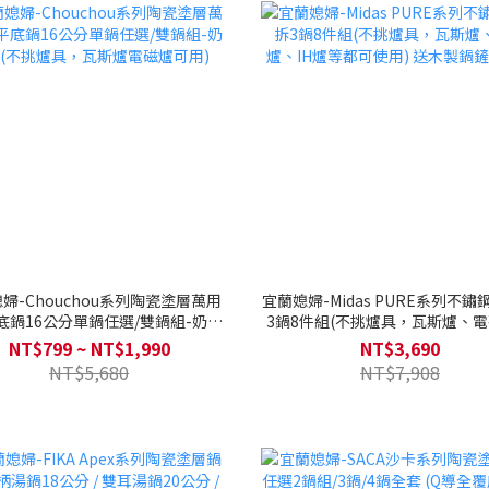
婦-Chouchou系列陶瓷塗層萬用
宜蘭媳婦-Midas PURE系列不
底鍋16公分單鍋任選/雙鍋組-奶茶
3鍋8件組(不挑爐具，瓦斯爐、
(不挑爐具，瓦斯爐電磁爐可用)
IH爐等都可使用) 送木製鍋鏟
NT$799 ~ NT$1,990
NT$3,690
NT$5,680
NT$7,908