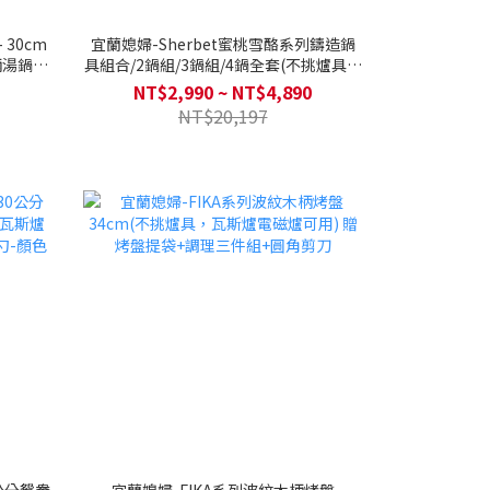
 30cm
宜蘭媳婦-Sherbet蜜桃雪酪系列鑄造鍋
柄湯鍋/
具組合/2鍋組/3鍋組/4鍋全套(不挑爐具，
爐具/可直
瓦斯爐電磁爐可用)送平底鍋(隨機款)+矽
NT$2,990 ~ NT$4,890
銀配件3件組
NT$20,197