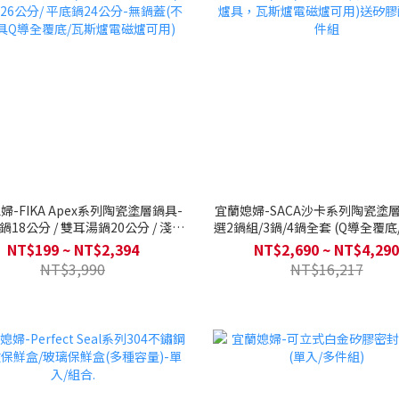
婦-FIKA Apex系列陶瓷塗層鍋具-
宜蘭媳婦-SACA沙卡系列陶瓷塗
18公分 / 雙耳湯鍋20公分 / 淺湯
選2鍋組/3鍋/4鍋全套 (Q導全覆
公分/ 平底鍋24公分-無鍋蓋(不挑爐
具，瓦斯爐電磁爐可用)送矽膠配
NT$199 ~ NT$2,394
NT$2,690 ~ NT$4,290
Q導全覆底/瓦斯爐電磁爐可用)
組
NT$3,990
NT$16,217