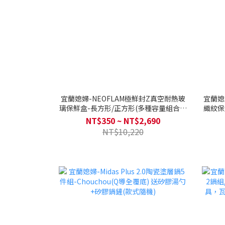
宜蘭媳婦-NEOFLAM極鮮封Z真空耐熱玻
宜蘭媳婦
璃保鮮盒-長方形/正方形(多種容量組合可
織紋保
選)
NT$350 ~ NT$2,690
NT$10,220