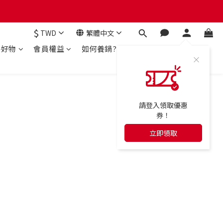
$
TWD
繁體中文
房好物
會員權益
如何養鍋?
請登入領取優惠
券！
立即領取