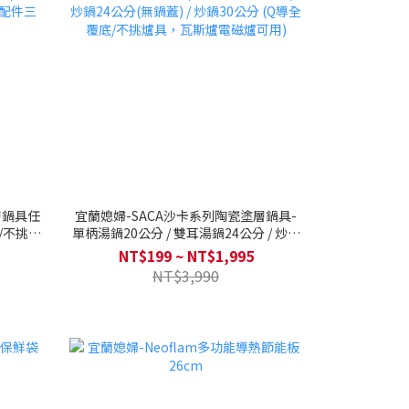
層鍋具任
宜蘭媳婦-SACA沙卡系列陶瓷塗層鍋具-
底/不挑爐
單柄湯鍋20公分 / 雙耳湯鍋24公分 / 炒鍋
件三件
24公分(無鍋蓋) / 炒鍋30公分 (Q導全覆
NT$199 ~ NT$1,995
底/不挑爐具，瓦斯爐電磁爐可用)
NT$3,990