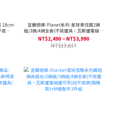
 18cm
宜蘭媳婦-Planet系列-星球紫任選2鍋
平底鍋 /
組/3鍋/4鍋全套(不挑爐具，瓦斯爐電磁爐
瓦斯爐電
可用)送矽銀鍋鏟+湯勺+漏勺
NT$2,490 ~ NT$3,990
NT$13,617