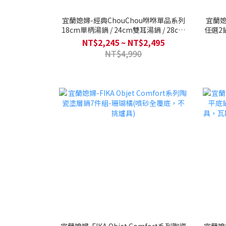
宜蘭媳婦-經典ChouChou咻咻單品系列
宜蘭媳
18cm單柄湯鍋 / 24cm雙耳湯鍋 / 28cm
任選2
平底鍋 / 30cm炒鍋 (Q導全覆底/不挑爐
爐具，
NT$2,245 ~ NT$2,495
具，瓦斯爐電磁爐可用)
NT$4,990