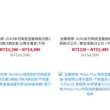
婦-JOAH系列陶瓷塗層鍋具任選2
宜蘭媳婦-JOAH系列陶瓷塗層鍋
3鍋/4鍋全套 (Q導全覆底/不挑爐
湯鍋18公分 / 雙耳湯鍋24公分 / 平底鍋28
瓦斯爐電磁爐可用)送矽膠配件兩件
公分/ 炒鍋28公分(不挑爐具Q導全
NT$3,290 ~ NT$4,990
NT$229 ~ NT$2,495
組-款式隨機
斯爐電磁爐可用)
NT$19,940
NT$4,990