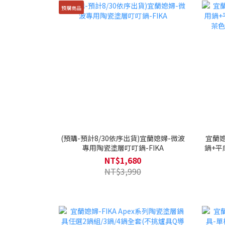
預購商品
(預購-預計8/30依序出貨)宜蘭媳婦-微波
宜蘭媳
專用陶瓷塗層叮叮鍋-FIKA
鍋+平
色
NT$1,680
NT$3,990