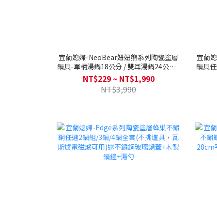
宜蘭媳婦-NeoBear妞妞熊系列陶瓷塗層
宜蘭媳
鍋具-單柄湯鍋18公分 / 雙耳湯鍋24公分 /
鍋具任
平底鍋28公分 / 炒鍋28公分 (電磁底/不挑
瓦斯
NT$229 ~ NT$1,990
爐具，瓦斯爐電磁爐可用)
NT$3,990