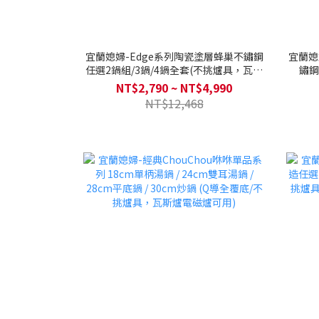
宜蘭媳婦-Edge系列陶瓷塗層蜂巢不鏽鋼
宜蘭媳
任選2鍋組/3鍋/4鍋全套(不挑爐具，瓦斯
鏽鋼
爐電磁爐可用)送不鏽鋼玻璃鍋蓋+木製鍋
28cm
NT$2,790 ~ NT$4,990
鏟+湯勺
NT$12,468