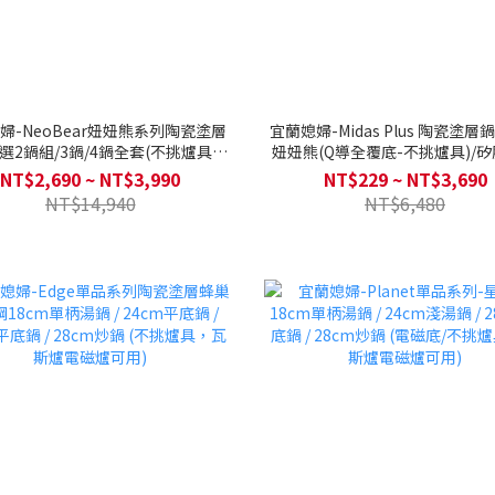
婦-NeoBear妞妞熊系列陶瓷塗層
宜蘭媳婦-Midas Plus 陶瓷塗層
選2鍋組/3鍋/4鍋全套(不挑爐具，
妞妞熊(Q導全覆底-不挑爐具)/
爐電磁爐可用)送矽銀鍋鏟+湯勺
30公分-妞妞熊/矽膠鍋鏟33公分
NT$2,690 ~ NT$3,990
NT$229 ~ NT$3,690
熊/Midas Plus多用途便攜鍋具
NT$14,940
NT$6,480
妞熊