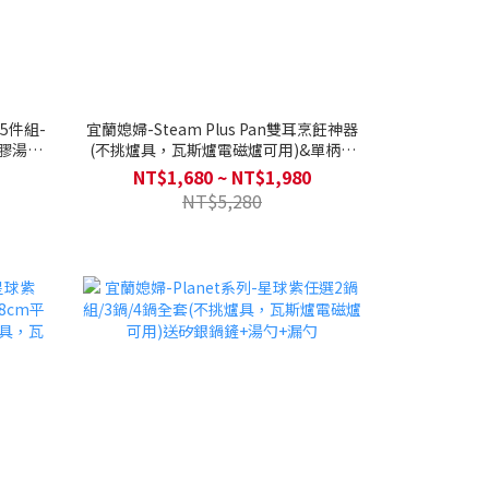
鍋5件組-
宜蘭媳婦-Steam Plus Pan雙耳烹飪神器
矽膠湯勺
(不挑爐具，瓦斯爐電磁爐可用)&單柄烹
-妞妞
飪神器(僅適用瓦斯爐) 送烘焙三件組+防
NT$1,680 ~ NT$1,980
保護袋-妞
燙夾
NT$5,280