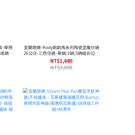
具-單柄
宜蘭媳婦-Rody跳跳馬系列陶瓷塗層炒鍋
26公分-三色任選-單鍋/2鍋/3鍋組合(Q導
覆底/瓦
全覆底/不挑爐具，瓦斯爐電磁爐可用)-可
NT$1,680
加購矽膠湯勺鍋鏟-Rody跳跳馬
NT$3,690