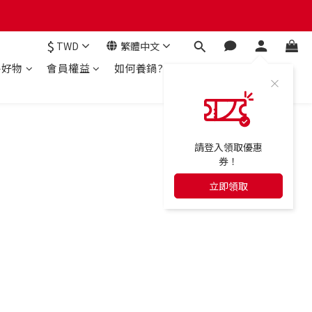
$
TWD
繁體中文
房好物
會員權益
如何養鍋?
請登入領取優惠
券！
立即領取