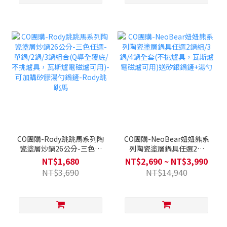
CO團購-Rody跳跳馬系列陶
CO團購-NeoBear妞妞熊系
瓷塗層炒鍋26公分-三色任
列陶瓷塗層鍋具任選2鍋
選-單鍋/2鍋/3鍋組合(Q導全
組/3鍋/4鍋全套(不挑爐具，
NT$1,680
NT$2,690 ~ NT$3,990
覆底/不挑爐具，瓦斯爐電磁
瓦斯爐電磁爐可用)送矽銀鍋
NT$3,690
NT$14,940
爐可用)-可加購矽膠湯勺鍋
鏟+湯勺
鏟-Rody跳跳馬