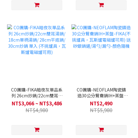
CO團購-FIKA暗夜灰單品系
CO團購-NEOFLAM陶瓷鑄
列 26cm炒鍋/22cm雙耳湯
造30公分鴛鴦鍋IH+蒸盤-
鍋/ 18cm單柄湯鍋/ 28cm
FIKA(不挑爐具，瓦斯爐電
NT$3,066 ~ NT$3,486
NT$2,490
平底鍋/ 30cm炒鍋 單入 (不
磁爐可用) 送矽銀鍋鏟/湯勺/
NT$4,980
NT$5,980
挑爐具，瓦斯爐電磁爐可用)
漏勺-顏色隨機