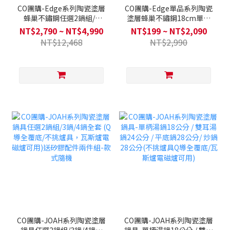
CO團購-Edge系列陶瓷塗層
CO團購-Edge單品系列陶瓷
蜂巢不鏽鋼任選2鍋組/3
塗層蜂巢不鏽鋼18cm單柄
鍋/4鍋全套(不挑爐具，瓦斯
湯鍋 / 24cm平底鍋 / 28cm
NT$2,790 ~ NT$4,990
NT$199 ~ NT$2,090
爐電磁爐可用)送不鏽鋼玻璃
平底鍋 / 28cm炒鍋 (不挑爐
NT$12,468
NT$2,990
鍋蓋+木製鍋鏟+湯勺
具，瓦斯爐電磁爐可用)
CO團購-JOAH系列陶瓷塗層
CO團購-JOAH系列陶瓷塗層