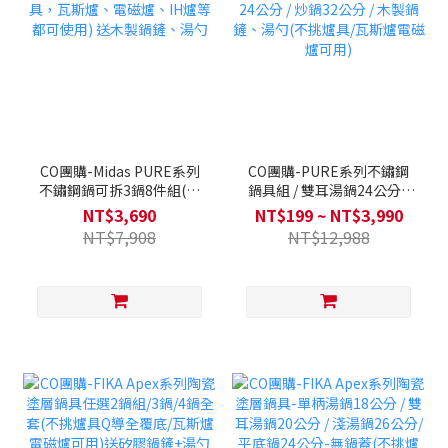
CO團購-Midas PURE系列
CO團購-PURE系列不鏽鋼
不鏽鋼鍋可拆3鍋8件組(不
鍋具組 / 雙耳湯鍋24公分 /
挑爐具，瓦斯爐、電磁爐、
蒸籠24公分 / 炒鍋32公分 /
NT$3,690
NT$199 ~ NT$3,990
IH爐等都可使用) 送木製鍋
木製鍋鏟、湯勺(不挑爐具/
NT$7,908
NT$12,988
鏟、湯勺
瓦斯爐電磁爐可用)