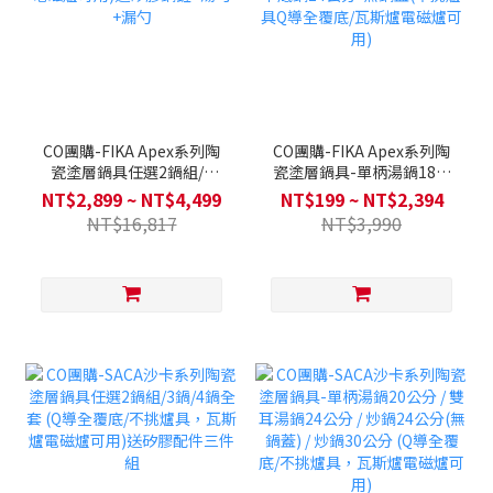
CO團購-FIKA Apex系列陶
CO團購-FIKA Apex系列陶
瓷塗層鍋具任選2鍋組/3
瓷塗層鍋具-單柄湯鍋18公
鍋/4鍋全套(不挑爐具Q導全
分 / 雙耳湯鍋20公分 / 淺湯
NT$2,899 ~ NT$4,499
NT$199 ~ NT$2,394
覆底/瓦斯爐電磁爐可用)送
鍋26公分/ 平底鍋24公分-無
NT$16,817
NT$3,990
矽膠鍋鏟+湯勺+漏勺
鍋蓋(不挑爐具Q導全覆底/
瓦斯爐電磁爐可用)