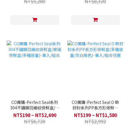
NT$5,280
NT$8,320
件組+防燙夾
CO團購-Perfect Seal系列
CO團購-Perfect Seal O 啾
304不鏽鋼羽織紋保鮮盒/玻
好封系列PP長方形保鮮盒
璃保鮮盒(多種容量)-單入/
(多種容量/灰白兩色)-單入/
NT$198 ~ NT$2,690
NT$199 ~ NT$1,580
組合.
組合任選
NT$6,720
NT$2,992