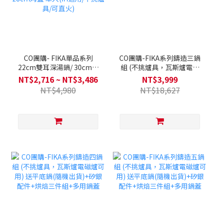
CO團購- FIKA單品系列
CO團購-FIKA系列鑄造三鍋
22cm雙耳深湯鍋/ 30cm炒
組 (不挑爐具，瓦斯爐電磁
鍋 / 26cm炒鍋 /22cm雙耳
爐可用) 送平底鍋(隨機出
NT$2,716 ~ NT$3,486
NT$3,999
湯鍋 / 18cm單柄湯鍋/
貨)+矽銀配件+烘焙三件組
NT$4,980
NT$18,627
28cm平底鍋/ 28cm烤盤 單
+多用鍋蓋
入(IH適用/不挑爐具/可直
火)