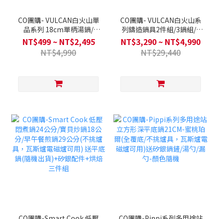
CO團購- VULCAN白火山單
CO團購- VULCAN白火山系
品系列 18cm單柄湯鍋/
列鑄造鍋具2件組/3鍋組/4
24cm湯鍋/ 28cm平底鍋/
鍋全套(不挑爐具，瓦斯爐電
NT$499 ~ NT$2,495
NT$3,290 ~ NT$4,990
28cm炒鍋 /多功能矽膠鍋蓋
磁爐可用)送矽銀配件3件組
NT$4,990
NT$29,440
34cm 單入 (不挑爐具，瓦
+多用途矽膠鍋蓋34cm
斯爐電磁爐可用)
CO團購-Smart Cook 低壓
CO團購-Pippi系列多用途站