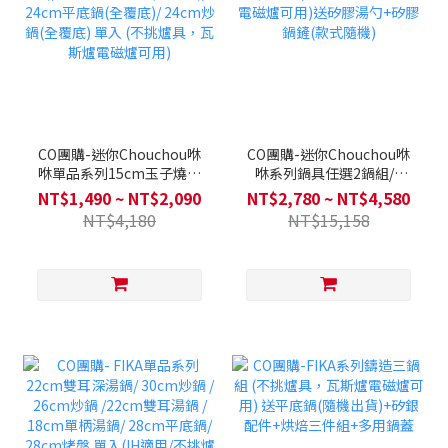
CO團購-迷你Chouchou咻
CO團購-迷你Chouchou咻
咻單品系列15cm玉子燒鍋
咻系列鍋具任選2鍋組/3
(全覆底)/20cm雙耳湯鍋(全
鍋/4鍋全套 (全覆底/不挑爐
NT$1,490 ~ NT$2,090
NT$2,780 ~ NT$4,580
覆底)/ 24cm平底鍋(全覆
具，瓦斯爐電磁爐可用)送矽
NT$4,180
NT$15,158
底)/ 24cm炒鍋(全覆底) 單
膠湯勺+矽膠鍋鏟(款式隨機)
入 (不挑爐具，瓦斯爐電磁
爐可用)