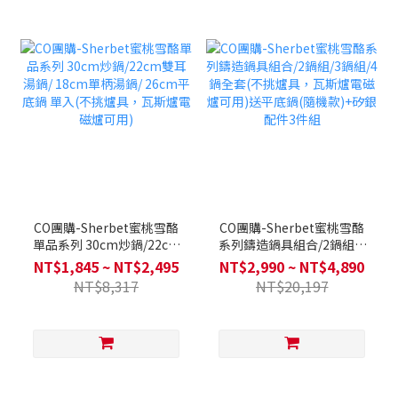
CO團購-Sherbet蜜桃雪酪
CO團購-Sherbet蜜桃雪酪
單品系列 30cm炒鍋/22cm
系列鑄造鍋具組合/2鍋組/3
雙耳湯鍋/ 18cm單柄湯鍋/
鍋組/4鍋全套(不挑爐具，瓦
NT$1,845 ~ NT$2,495
NT$2,990 ~ NT$4,890
26cm平底鍋 單入(不挑爐
斯爐電磁爐可用)送平底鍋
NT$8,317
NT$20,197
具，瓦斯爐電磁爐可用)
(隨機款)+矽銀配件3件組