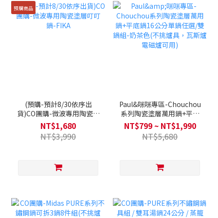
預購商品
(預購-預計8/30依序出
Paul&咪咪專區-Chouchou
貨)CO團購-微波專用陶瓷塗
系列陶瓷塗層萬用鍋+平底
層叮叮鍋-FIKA
鍋16公分單鍋任選/雙鍋組-
NT$1,680
NT$799 ~ NT$1,990
奶茶色(不挑爐具，瓦斯爐電
NT$3,990
NT$5,680
磁爐可用)