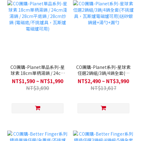
CO團購-Planet單品系列-星
CO團購-Planet系列-星球紫
球紫 18cm單柄湯鍋 / 24cm
任選2鍋組/3鍋/4鍋全套(不
淺湯鍋 / 28cm平底鍋 /
挑爐具，瓦斯爐電磁爐可用)
NT$1,590 ~ NT$1,990
NT$2,490 ~ NT$3,990
28cm炒鍋 (電磁底/不挑爐
送矽銀鍋鏟+湯勺+漏勺
NT$3,690
NT$13,617
具，瓦斯爐電磁爐可用)