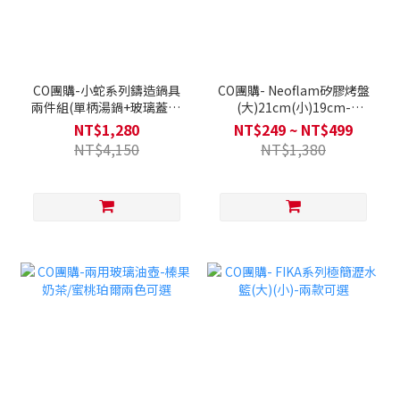
CO團購-小蛇系列鑄造鍋具
CO團購- Neoflam矽膠烤盤
兩件組(單柄湯鍋+玻璃蓋16
(大)21cm(小)19cm-
公分)
FIKA(兩款可選)
NT$1,280
NT$249 ~ NT$499
NT$4,150
NT$1,380