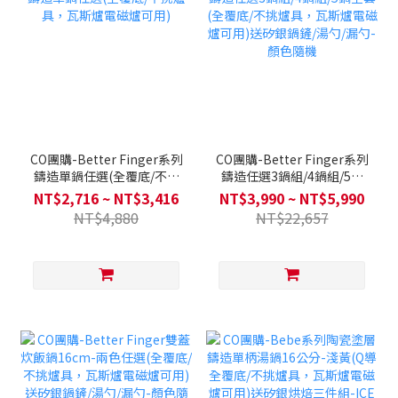
CO團購-Better Finger系列
CO團購-Better Finger系列
鑄造單鍋任選(全覆底/不挑
鑄造任選3鍋組/4鍋組/5鍋
爐具，瓦斯爐電磁爐可用)
全套 (全覆底/不挑爐具，瓦
NT$2,716 ~ NT$3,416
NT$3,990 ~ NT$5,990
斯爐電磁爐可用)送矽銀鍋
NT$4,880
NT$22,657
鏟/湯勺/漏勺-顏色隨機