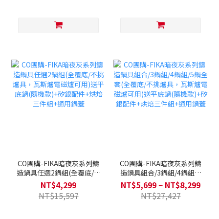
CO團購-FIKA暗夜灰系列鑄
CO團購-FIKA暗夜灰系列鑄
造鍋具任選2鍋組(全覆底/不
造鍋具組合/3鍋組/4鍋組/5
挑爐具，瓦斯爐電磁爐可用)
鍋全套(全覆底/不挑爐具，
NT$4,299
NT$5,699 ~ NT$8,299
送平底鍋(隨機款)+矽銀配件
瓦斯爐電磁爐可用)送平底鍋
NT$15,597
NT$27,427
+烘焙三件組+通用鍋蓋
(隨機款)+矽銀配件+烘焙三
件組+通用鍋蓋