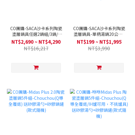
CO團購-SACA沙卡系列陶瓷
CO團購-SACA沙卡系列陶瓷
塗層鍋具任選2鍋組/3鍋/4
塗層鍋具-單柄湯鍋20公分 /
鍋全套 (Q導全覆底/不挑爐
雙耳湯鍋24公分 / 炒鍋24公
NT$2,690 ~ NT$4,290
NT$199 ~ NT$1,995
具，瓦斯爐電磁爐可用)送矽
分(無鍋蓋) / 炒鍋30公分 (Q
NT$16,217
NT$3,990
膠配件三件組
導全覆底/不挑爐具，瓦斯爐
電磁爐可用)