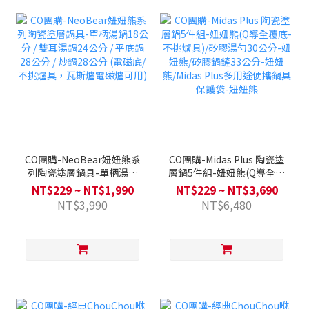
CO團購-NeoBear妞妞熊系
CO團購-Midas Plus 陶瓷塗
列陶瓷塗層鍋具-單柄湯鍋
層鍋5件組-妞妞熊(Q導全覆
18公分 / 雙耳湯鍋24公分 /
底-不挑爐具)/矽膠湯勺30公
NT$229 ~ NT$1,990
NT$229 ~ NT$3,690
平底鍋28公分 / 炒鍋28公分
分-妞妞熊/矽膠鍋鏟33公分-
NT$3,990
NT$6,480
(電磁底/不挑爐具，瓦斯爐
妞妞熊/Midas Plus多用途便
電磁爐可用)
攜鍋具保護袋-妞妞熊