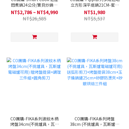
悶煮鍋24公分/寶貝炒鍋18
立方形深平底鍋21CM-蜜桃
公分/早午餐煎鍋29公分(不
珀爾(全覆底/不挑爐具，瓦
NT$2,786 ~ NT$4,990
NT$1,980
挑爐具，瓦斯爐電磁爐可用)
斯爐電磁爐可用)送矽銀鍋
NT$26,585
NT$5,537
送平底鍋(隨機出貨)+矽銀配
鏟/湯勺/漏勺-顏色隨機
件+烘焙三件組
CO團購-FIKA系列波紋木柄
CO團購-FIKA系列烤盤
烤盤34cm(不挑爐具，瓦斯
38cm (不挑爐具，瓦斯爐電