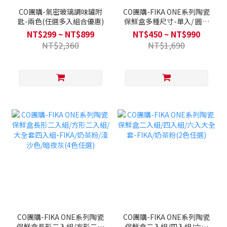
CO團購-氣密玻璃調味罐附
CO團購-FIKA ONE系列陶瓷
匙-兩色(任選多入組合優惠)
保鮮盒多種尺寸-單入/ 圓形
兩色可選 / 方形四色可選
NT$299 ~ NT$899
NT$450 ~ NT$990
NT$2,360
NT$1,690
CO團購-FIKA ONE系列陶瓷
CO團購-FIKA ONE系列陶瓷
保鮮盒長形二入組/方形二入
保鮮盒二入組/四入組/六入