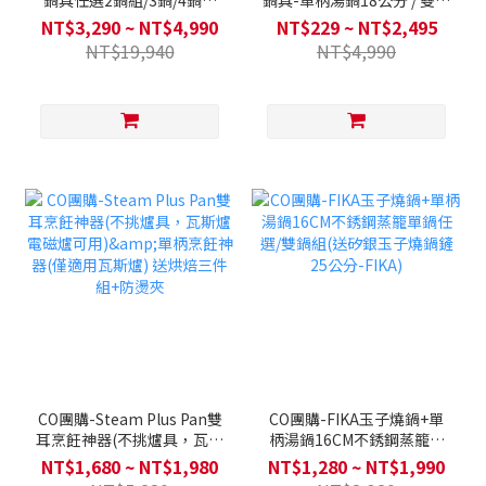
鍋具任選2鍋組/3鍋/4鍋全
鍋具-單柄湯鍋18公分 / 雙耳
套 (Q導全覆底/不挑爐具，
湯鍋24公分 / 平底鍋28公
NT$3,290 ~ NT$4,990
NT$229 ~ NT$2,495
瓦斯爐電磁爐可用)送矽膠配
分/ 炒鍋28公分(不挑爐具Q
NT$19,940
NT$4,990
件兩件組-款式隨機
導全覆底/瓦斯爐電磁爐可
用)
CO團購-Steam Plus Pan雙
CO團購-FIKA玉子燒鍋+單
耳烹飪神器(不挑爐具，瓦斯
柄湯鍋16CM不銹鋼蒸籠單
爐電磁爐可用)&單柄烹飪神
鍋任選/雙鍋組(送矽銀玉子
NT$1,680 ~ NT$1,980
NT$1,280 ~ NT$1,990
器(僅適用瓦斯爐) 送烘焙三
燒鍋鏟25公分-FIKA)