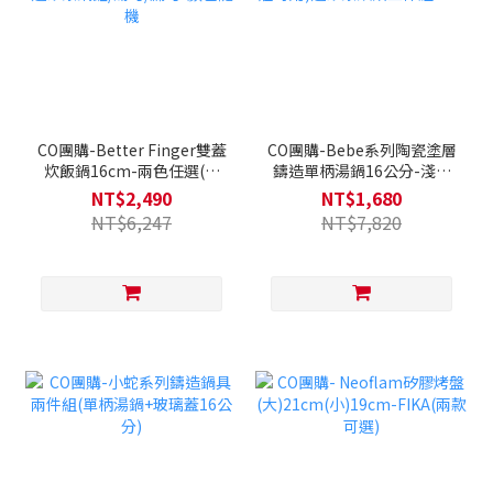
CO團購-Better Finger雙蓋
CO團購-Bebe系列陶瓷塗層
炊飯鍋16cm-兩色任選(全
鑄造單柄湯鍋16公分-淺黃
覆底/不挑爐具，瓦斯爐電磁
(Q導全覆底/不挑爐具，瓦
NT$2,490
NT$1,680
爐可用)送矽銀鍋鏟/湯勺/漏
斯爐電磁爐可用)送矽銀烘焙
NT$6,247
NT$7,820
勺-顏色隨機
三件組-ICE