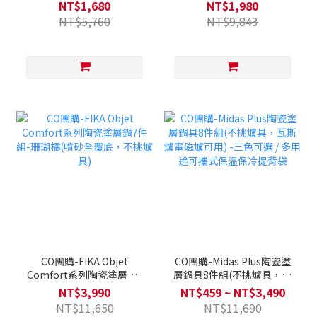
爐電磁爐可用) 贈烤盤提袋
磁爐可用)送弧形剪刀+烤盤
NT$1,680
NT$1,980
+調理三件組+圓角剪刀
提袋38cm+玉子燒鍋鏟
NT$5,760
NT$9,843
25cm+矽膠防燙夾+矽銀烘
焙三件組
CO團購-FIKA Objet
CO團購-Midas Plus陶瓷塗
Comfort系列陶瓷塗層鍋7
層鍋具8件組(不挑爐具，瓦
件組-珊瑚橘(噴砂全覆底，
斯爐電磁爐可用) -三色可選
NT$3,990
NT$459 ~ NT$3,490
不挑爐具)
/ 多用途可攜式保溫保冷提
NT$11,650
NT$11,690
背袋