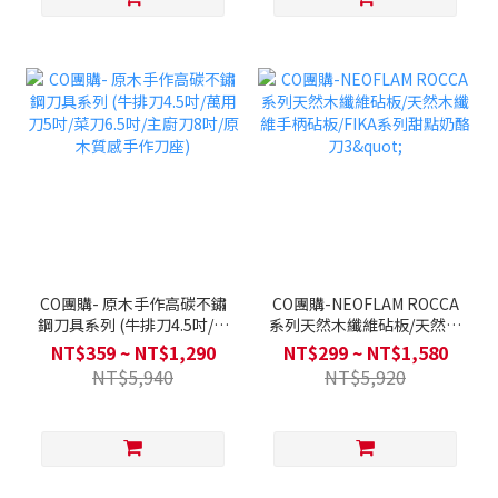
CO團購- 原木手作高碳不鏽
CO團購-NEOFLAM ROCCA
鋼刀具系列 (牛排刀4.5吋/萬
系列天然木纖維砧板/天然木
用刀5吋/菜刀6.5吋/主廚刀8
纖維手柄砧板/FIKA系列甜
NT$359 ~ NT$1,290
NT$299 ~ NT$1,580
吋/原木質感手作刀座)
點奶酪刀3"
NT$5,940
NT$5,920