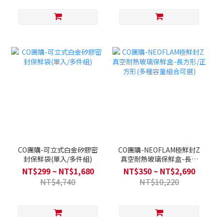
CO團購-可立式白金矽膠密
CO團購-NEOFLAM極鮮封Z
封保鮮袋(單入/多件組)
真空耐熱玻璃保鮮盒-長方
形/正方形(多種容量組合可
NT$299 ~ NT$1,680
NT$350 ~ NT$2,690
選)
NT$4,740
NT$10,220