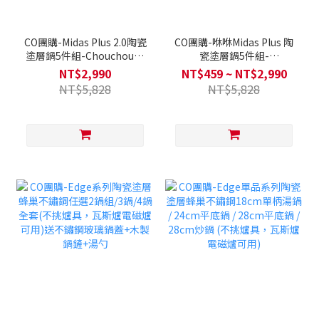
CO團購-Midas Plus 2.0陶瓷
CO團購-咻咻Midas Plus 陶
塗層鍋5件組-Chouchou(Q
瓷塗層鍋5件組-
導全覆底) 送矽膠湯勺+矽膠
Chouchou(Q導全覆底/IH爐
NT$2,990
NT$459 ~ NT$2,990
鍋鏟(款式隨機)
可用，不挑爐具)送矽膠湯勺
NT$5,828
NT$5,828
+矽膠鍋鏟(款式隨機)