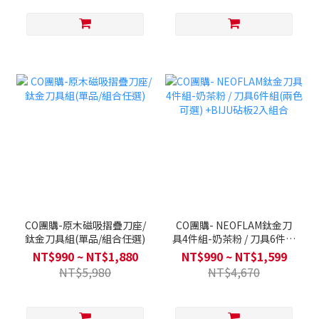
CO團購-原木磁吸摺疊刀座/
CO團購- NEOFLAM鈦金刀
鈦金刀具組(單品/組合任選)
具4件組-奶茶粉 / 刀具6件組
(兩色可選) +BIJU砧板2入組
NT$990 ~ NT$1,880
NT$990 ~ NT$1,599
合
NT$5,980
NT$4,670