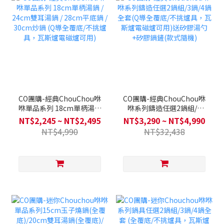
CO團購-經典ChouChou咻
CO團購-經典ChouChou咻
咻單品系列 18cm單柄湯鍋
咻系列鑄造任選2鍋組/3
/ 24cm雙耳湯鍋 / 28cm平
鍋/4鍋全套(Q導全覆底/不挑
NT$2,245 ~ NT$2,495
NT$3,290 ~ NT$4,990
底鍋 / 30cm炒鍋 (Q導全覆
爐具，瓦斯爐電磁爐可用)送
NT$4,990
NT$32,438
底/不挑爐具，瓦斯爐電磁爐
矽膠湯勺+矽膠鍋鏟(款式隨
可用)
機)