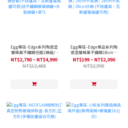
Egg專區-Edge系列陶瓷塗
Egg專區-Edge單品系列陶
層蜂巢不鏽鋼任選2鍋組/3
瓷塗層蜂巢不鏽鋼18cm單
鍋/4鍋全套(不挑爐具，瓦斯
柄湯鍋 / 24cm平底鍋 /
NT$2,790 ~ NT$4,990
NT$199 ~ NT$2,090
爐電磁爐可用)送不鏽鋼玻璃
28cm平底鍋 / 28cm炒鍋
NT$12,468
NT$2,990
鍋蓋+木製鍋鏟+湯勺
(不挑爐具，瓦斯爐電磁爐可
用)