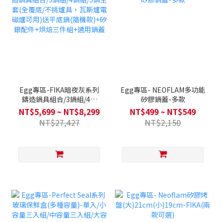
Egg專區-FIKA暗夜灰系列
Egg專區- NEOFLAM多功能
鑄造鍋具組合/3鍋組/4鍋
矽膠鍋蓋-多款
組/5鍋全套(全覆底/不挑爐
NT$5,699 ~ NT$8,299
NT$499 ~ NT$549
具，瓦斯爐電磁爐可用)送平
NT$27,427
NT$2,150
底鍋(隨機款)+矽銀配件+烘
焙三件組+通用鍋蓋