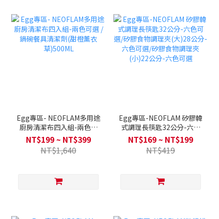
Egg專區- NEOFLAM多用途
Egg專區-NEOFLAM 矽膠韓
廚房清潔布四入組-兩色可
式調理長筷匙32公分-六色
選 / 鍋碗餐具清潔劑(甜橙薰
可選/矽膠食物調理夾(大)28
NT$199 ~ NT$399
NT$169 ~ NT$199
衣草)500ML
公分-六色可選/矽膠食物調
NT$1,640
NT$419
理夾(小)22公分-六色可選