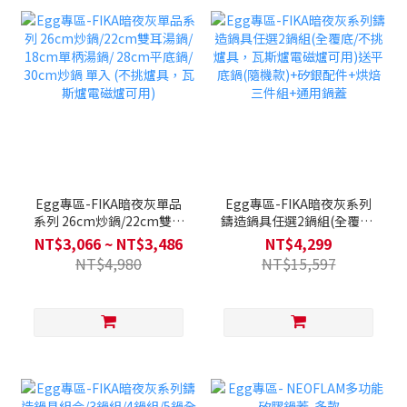
Egg專區-FIKA暗夜灰單品
Egg專區-FIKA暗夜灰系列
系列 26cm炒鍋/22cm雙耳
鑄造鍋具任選2鍋組(全覆底/
湯鍋/ 18cm單柄湯鍋/
不挑爐具，瓦斯爐電磁爐可
NT$3,066 ~ NT$3,486
NT$4,299
28cm平底鍋/ 30cm炒鍋 單
用)送平底鍋(隨機款)+矽銀
NT$4,980
NT$15,597
入 (不挑爐具，瓦斯爐電磁
配件+烘焙三件組+通用鍋蓋
爐可用)