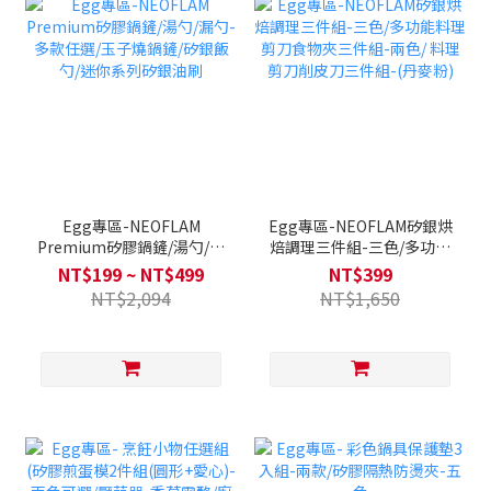
Egg專區-NEOFLAM
Egg專區-NEOFLAM矽銀烘
Premium矽膠鍋鏟/湯勺/漏
焙調理三件組-三色/多功能
勺-多款任選/玉子燒鍋鏟/矽
料理剪刀食物夾三件組-兩
NT$199 ~ NT$499
NT$399
銀飯勺/迷你系列矽銀油刷
色/ 料理剪刀削皮刀三件組-
NT$2,094
NT$1,650
(丹麥粉)