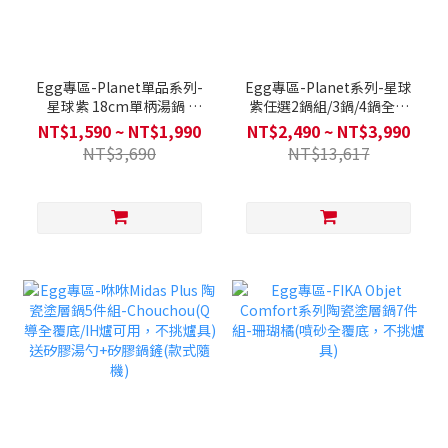
Egg專區-Planet單品系列-
Egg專區-Planet系列-星球
星球紫 18cm單柄湯鍋 /
紫任選2鍋組/3鍋/4鍋全套
24cm淺湯鍋 / 28cm平底鍋
(不挑爐具，瓦斯爐電磁爐可
NT$1,590 ~ NT$1,990
NT$2,490 ~ NT$3,990
/ 28cm炒鍋 (電磁底/不挑爐
用)送矽銀鍋鏟+湯勺+漏勺
NT$3,690
NT$13,617
具，瓦斯爐電磁爐可用)