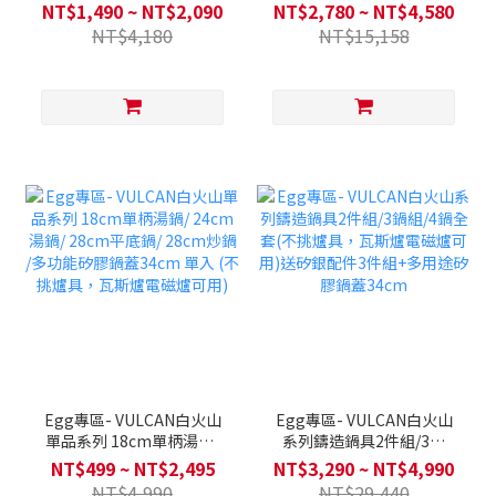
(全覆底)/20cm雙耳湯鍋(全
鍋/4鍋全套 (全覆底/不挑爐
NT$1,490 ~ NT$2,090
NT$2,780 ~ NT$4,580
覆底)/ 24cm平底鍋(全覆
具，瓦斯爐電磁爐可用)送矽
NT$4,180
NT$15,158
底)/ 24cm炒鍋(全覆底) 單
膠湯勺+矽膠鍋鏟(款式隨機)
入 (不挑爐具，瓦斯爐電磁
爐可用)
Egg專區- VULCAN白火山
Egg專區- VULCAN白火山
單品系列 18cm單柄湯鍋/
系列鑄造鍋具2件組/3鍋
24cm湯鍋/ 28cm平底鍋/
組/4鍋全套(不挑爐具，瓦斯
NT$499 ~ NT$2,495
NT$3,290 ~ NT$4,990
28cm炒鍋 /多功能矽膠鍋蓋
爐電磁爐可用)送矽銀配件3
NT$4,990
NT$29,440