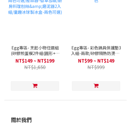
Egg專區- 烹飪小物任選組
Egg專區- 彩色鍋具保護墊3
(矽膠煎蛋模2件組(圓形+愛
入組-兩款/矽膠隔熱防燙夾-
心)-兩色可選/壓蒜器-香草
五色
NT$149 ~ NT$199
NT$99 ~ NT$149
雪酪/廚房料理刨絲&磨泥器
NT$1,650
NT$999
2入組/童趣冰球製冰盒-兩色
可選)
關於我們