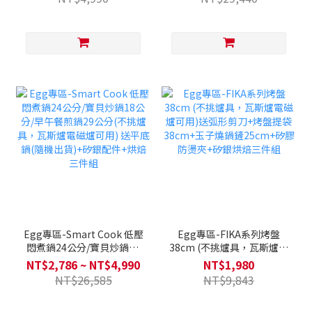
34cm 單入 (不挑爐具，瓦
件組+多用途矽膠鍋蓋34cm
斯爐電磁爐可用)
Egg專區-Smart Cook 低壓
Egg專區-FIKA系列烤盤
悶煮鍋24公分/寶貝炒鍋18
38cm (不挑爐具，瓦斯爐電
公分/早午餐煎鍋29公分(不
磁爐可用)送弧形剪刀+烤盤
NT$2,786 ~ NT$4,990
NT$1,980
挑爐具，瓦斯爐電磁爐可用)
提袋38cm+玉子燒鍋鏟
NT$26,585
NT$9,843
送平底鍋(隨機出貨)+矽銀配
25cm+矽膠防燙夾+矽銀烘
件+烘焙三件組
焙三件組