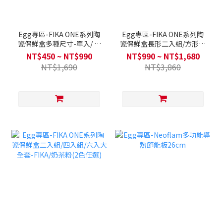
Egg專區-FIKA ONE系列陶
Egg專區-FIKA ONE系列陶
瓷保鮮盒多種尺寸-單入/ 圓
瓷保鮮盒長形二入組/方形二
形兩色可選 / 方形四色可選
入組/大全套四入組-FIKA/奶
NT$450 ~ NT$990
NT$990 ~ NT$1,680
茶粉/淺沙色/暗夜灰(4色任
NT$1,690
NT$3,860
選)