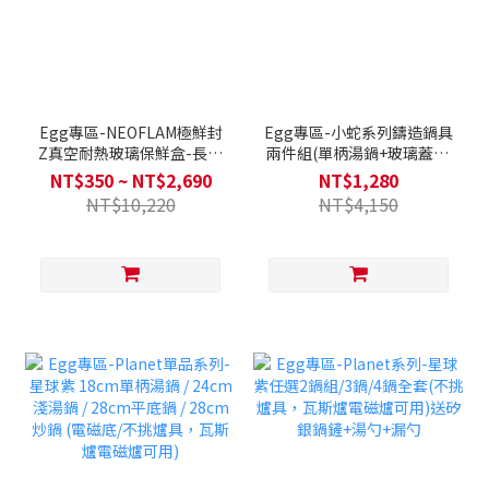
Egg專區-NEOFLAM極鮮封
Egg專區-小蛇系列鑄造鍋具
Z真空耐熱玻璃保鮮盒-長方
兩件組(單柄湯鍋+玻璃蓋16
形/正方形(多種容量組合可
公分)
NT$350 ~ NT$2,690
NT$1,280
選)
NT$10,220
NT$4,150