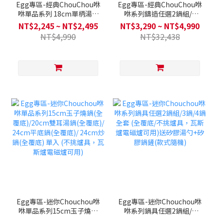
Egg專區-經典ChouChou咻
Egg專區-經典ChouChou咻
咻單品系列 18cm單柄湯鍋
咻系列鑄造任選2鍋組/3
/ 24cm雙耳湯鍋 / 28cm平
鍋/4鍋全套(Q導全覆底/不挑
NT$2,245 ~ NT$2,495
NT$3,290 ~ NT$4,990
底鍋 / 30cm炒鍋 (Q導全覆
爐具，瓦斯爐電磁爐可用)送
NT$4,990
NT$32,438
底/不挑爐具，瓦斯爐電磁爐
矽膠湯勺+矽膠鍋鏟(款式隨
可用)
機)
Egg專區-迷你Chouchou咻
Egg專區-迷你Chouchou咻
咻單品系列15cm玉子燒鍋
咻系列鍋具任選2鍋組/3