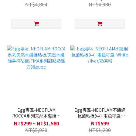
架-粉紅色
NT$4,864
NT$4,980
Egg專區-NEOFLAM
Egg專區-NEOFLAM不鏽鋼
ROCCA系列天然木纖維砧
抗菌砧板(中)-兩色可選-
板/天然木纖維手柄砧
White silver/奶茶粉
NT$299 ~ NT$1,580
NT$599
板/FIKA系列甜點奶酪刀3"
NT$5,920
NT$1,290