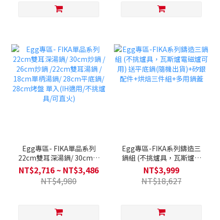
Egg專區- FIKA單品系列
Egg專區-FIKA系列鑄造三
22cm雙耳深湯鍋/ 30cm炒
鍋組 (不挑爐具，瓦斯爐電
鍋 / 26cm炒鍋 /22cm雙耳
磁爐可用) 送平底鍋(隨機出
NT$2,716 ~ NT$3,486
NT$3,999
湯鍋 / 18cm單柄湯鍋/
貨)+矽銀配件+烘焙三件組
NT$4,980
NT$18,627
28cm平底鍋/ 28cm烤盤 單
+多用鍋蓋
入(IH適用/不挑爐具/可直
火)