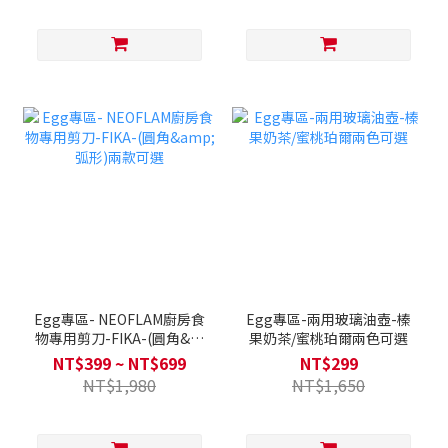
Egg專區- NEOFLAM廚房食
Egg專區-兩用玻璃油壺-榛
物專用剪刀-FIKA-(圓角&弧
果奶茶/蜜桃珀爾兩色可選
形)兩款可選
NT$399 ~ NT$699
NT$299
NT$1,980
NT$1,650