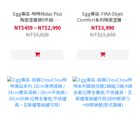
Egg專區-咻咻Midas Plus
Egg專區-FIKA Objet
陶瓷塗層鍋5件組-
Comfort系列陶瓷塗層鍋7
Chouchou(Q導全覆底/IH爐
件組-珊瑚橘(噴砂全覆底，
NT$459 ~ NT$2,990
NT$3,990
可用，不挑爐具)送矽膠湯勺
不挑爐具)
NT$5,828
NT$11,650
+矽膠鍋鏟(款式隨機)