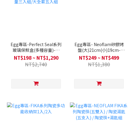
Egg專區-Perfect Seal系列
Egg專區- Neoflam矽膠烤
玻璃保鮮盒(多種容量)-單
盤(大)21cm(小)19cm-
入/小容量三入組/中容量三
FIKA(兩款可選)
NT$198 ~ NT$1,290
NT$249 ~ NT$499
入組/大容量三入組/大全套
NT$2,740
NT$1,380
五入組