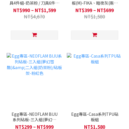
具4件組-奶茶粉 / 刀具6件組
板(M)-FIKA、暗夜灰(兩色
(兩色可選) +BIJU砧板2入組
可選)
NT$990 ~ NT$1,599
NT$399 ~ NT$699
合
NT$4,670
NT$1,580
Egg專區-NEOFLAM BIJU
Egg專區-Casa系列TPU砧
系列砧板-三入組(夢幻雪
板組
酪)&二入組(奶茶粉)/砧板
NT$299 ~ NT$999
NT$1,580