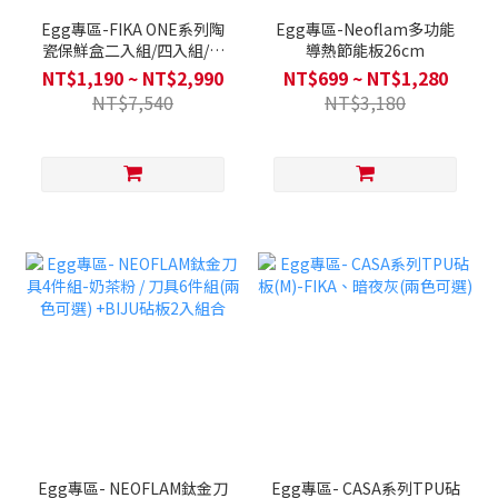
Egg專區-FIKA ONE系列陶
Egg專區-Neoflam多功能
瓷保鮮盒二入組/四入組/六
導熱節能板26cm
入大全套-FIKA/奶茶粉(2色
NT$1,190 ~ NT$2,990
NT$699 ~ NT$1,280
任選)
NT$7,540
NT$3,180
Egg專區- NEOFLAM鈦金刀
Egg專區- CASA系列TPU砧