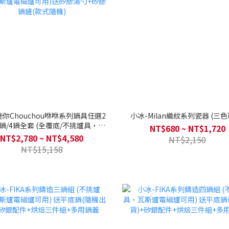
迷你Chouchou咻咻系列鍋具任選2
小冰-Milan織紋系列瓷器 (三色
3鍋/4鍋全套 (全覆底/不挑爐具，瓦
NT$680 ~ NT$1,720
電磁爐可用)送矽膠湯勺+矽膠鍋鏟
NT$2,780 ~ NT$4,580
NT$2,150
(款式隨機)
NT$15,158