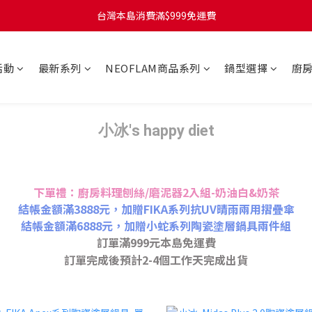
台灣本島訂單將於付款完成後的下個工作天起，2~4個工作天完成出貨
台灣本島消費滿$999免運費
台灣本島訂單將於付款完成後的下個工作天起，2~4個工作天完成出貨
活動
最新系列
NEOFLAM商品系列
鍋型選擇
廚
小冰's happy diet
下單禮：廚房料理刨絲/磨泥器2入組-奶油白&奶茶
結帳金額滿3888元，加贈FIKA系列抗UV晴雨兩用摺疊傘
結帳金額滿6888元，加贈小蛇系列陶瓷塗層鍋具兩件組
訂單滿999元本島免運費
訂單完成後預計2-4個工作天完成出貨