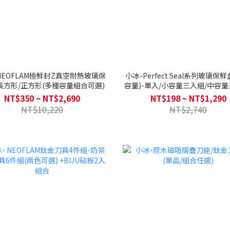
NEOFLAM極鮮封Z真空耐熱玻璃保
小冰-Perfect Seal系列玻璃保
長方形/正方形(多種容量組合可選)
容量)-單入/小容量三入組/中容量
大容量三入組/大全套五入
NT$350 ~ NT$2,690
NT$198 ~ NT$1,290
NT$10,220
NT$2,740