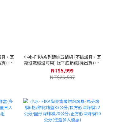
爐具，瓦
小冰-FIKA系列鑄造五鍋組 (不挑爐具，瓦
貨)+矽
斯爐電磁爐可用) 送平底鍋(隨機出貨)+矽
蓋
銀配件+烘焙三件組+多用鍋蓋
NT$5,999
NT$26,587