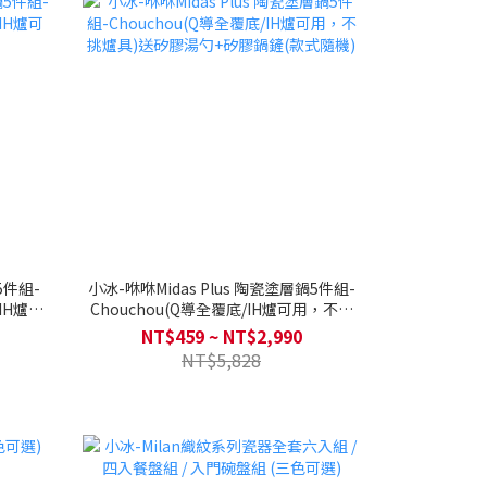
鍋5件組-
小冰-咻咻Midas Plus 陶瓷塗層鍋5件組-
IH爐可
Chouchou(Q導全覆底/IH爐可用，不挑
爐具)送矽膠湯勺+矽膠鍋鏟(款式隨機)
NT$459 ~ NT$2,990
NT$5,828