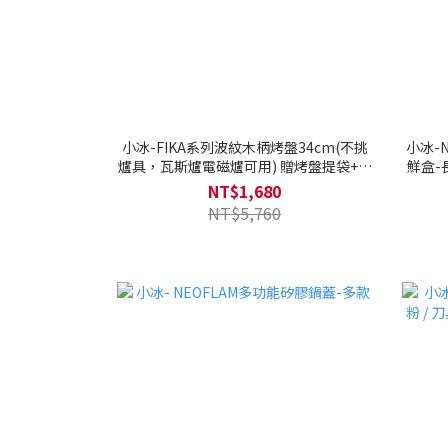
小冰-FIKA系列波紋木柄烤盤34cm(不挑
小冰-
爐具，瓦斯爐電磁爐可用) 贈烤盤提袋+調
鮮盒-
理三件組+圓角剪刀
NT$1,680
NT$5,760