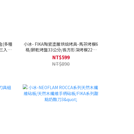
鮮盒(多種
小冰- FIKA陶瓷塗層烘焙烤具-馬芬烤模6
三入組/
格/餅乾烤盤33公分/長方形深烤模22公
組
分/圓形深烤模20公分/正方形深烤模20公
NT$599
分(任選多入優惠)
NT$890