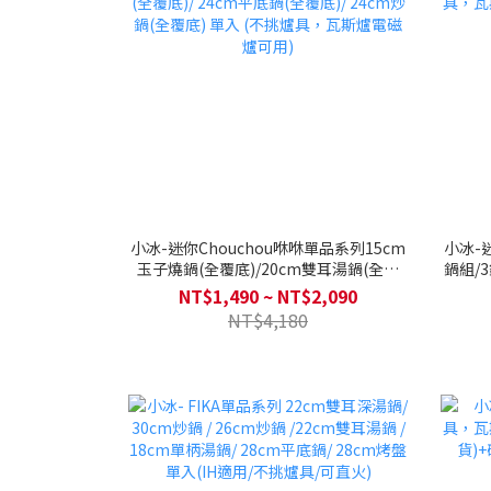
小冰-迷你Chouchou咻咻單品系列15cm
小冰-
玉子燒鍋(全覆底)/20cm雙耳湯鍋(全覆
鍋組/
底)/ 24cm平底鍋(全覆底)/ 24cm炒鍋(全
斯爐
NT$1,490 ~ NT$2,090
覆底) 單入 (不挑爐具，瓦斯爐電磁爐可
NT$4,180
用)