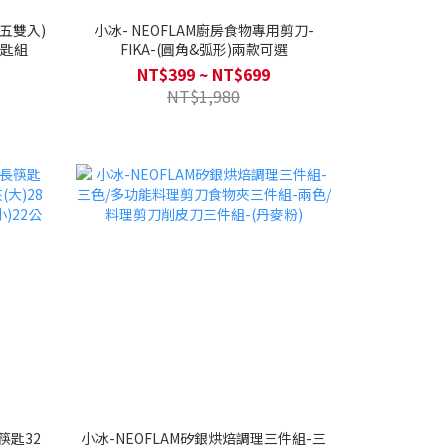
(五雙入)
小冰- NEOFLAM廚房食物專用剪刀-
湯匙組
FIKA-(圓角&弧形)兩款可選
NT$399 ~ NT$699
NT$1,980
筷匙32
小冰-NEOFLAM矽銀烘焙調理三件組-三