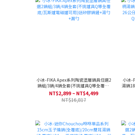
小冰-FIKA Apex系列陶瓷塗層鍋具任選2
小冰-
鍋組/3鍋/4鍋全套(不挑爐具Q導全覆底/
湯鍋18公
瓦斯爐電磁爐可用)送矽膠鍋鏟+湯勺+漏
公分/
NT$2,899 ~ NT$4,499
勺
NT$16,817