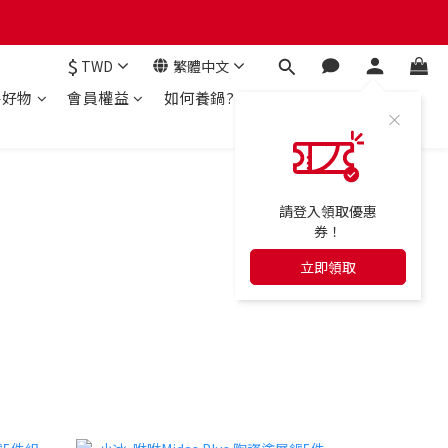
$
TWD
繁體中文
房好物
會員權益
如何養鍋?
請登入領取優惠
券！
立即領取