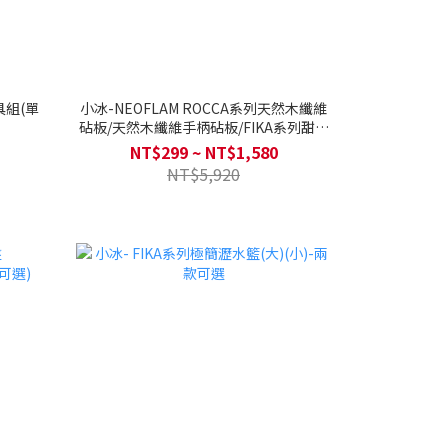
具組(單
小冰-NEOFLAM ROCCA系列天然木纖維
砧板/天然木纖維手柄砧板/FIKA系列甜點
奶酪刀3"
NT$299 ~ NT$1,580
NT$5,920