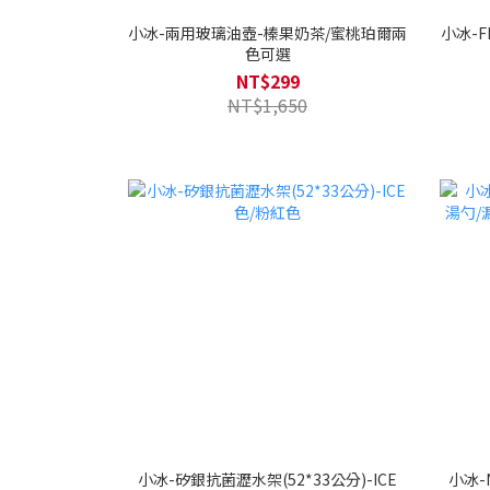
小冰-兩用玻璃油壺-榛果奶茶/蜜桃珀爾兩
小冰-
色可選
NT$299
NT$1,650
小冰-矽銀抗菌瀝水架(52*33公分)-ICE
小冰-