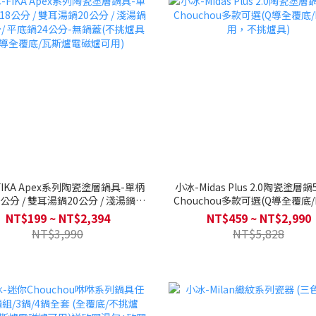
FIKA Apex系列陶瓷塗層鍋具-單柄
小冰-Midas Plus 2.0陶瓷塗層
分 / 雙耳湯鍋20公分 / 淺湯鍋26
Chouchou多款可選(Q導全覆底/
 平底鍋24公分-無鍋蓋(不挑爐具Q導
用，不挑爐具)
NT$199 ~ NT$2,394
NT$459 ~ NT$2,990
全覆底/瓦斯爐電磁爐可用)
NT$3,990
NT$5,828