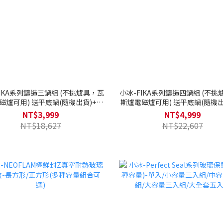
FIKA系列鑄造三鍋組 (不挑爐具，瓦
小冰-FIKA系列鑄造四鍋組 (不挑
磁爐可用) 送平底鍋(隨機出貨)+矽
斯爐電磁爐可用) 送平底鍋(隨機出
銀配件+烘焙三件組+多用鍋蓋
銀配件+烘焙三件組+多用鍋
NT$3,999
NT$4,999
NT$18,627
NT$22,607