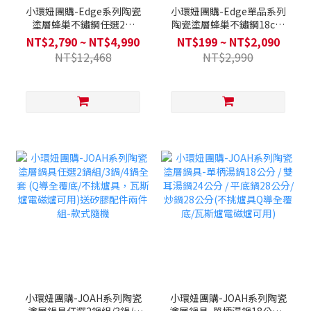
小環妞團購-Edge系列陶瓷
小環妞團購-Edge單品系列
塗層蜂巢不鏽鋼任選2鍋
陶瓷塗層蜂巢不鏽鋼18cm
組/3鍋/4鍋全套(不挑爐具，
單柄湯鍋 / 24cm平底鍋 /
NT$2,790 ~ NT$4,990
NT$199 ~ NT$2,090
瓦斯爐電磁爐可用)送不鏽鋼
28cm平底鍋 / 28cm炒鍋
NT$12,468
NT$2,990
玻璃鍋蓋+木製鍋鏟+湯勺
(不挑爐具，瓦斯爐電磁爐可
用)
小環妞團購-JOAH系列陶瓷
小環妞團購-JOAH系列陶瓷