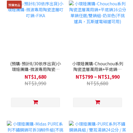
預購商品
(預購-預計8/30依序出貨)小
小環妞團購-Chouchou系列
環妞團購-微波專用陶瓷塗
陶瓷塗層萬用鍋+平底鍋16
層叮叮鍋-FIKA
公分單鍋任選/雙鍋組-奶茶
NT$1,680
NT$799 ~ NT$1,990
色(不挑爐具，瓦斯爐電磁爐
NT$3,990
NT$5,680
可用)