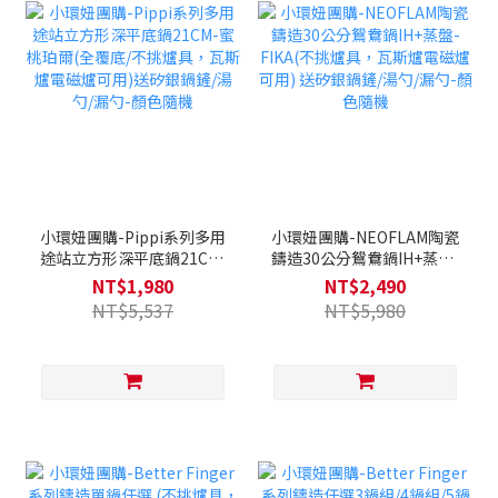
小環妞團購-Pippi系列多用
小環妞團購-NEOFLAM陶瓷
途站立方形深平底鍋21CM-
鑄造30公分鴛鴦鍋IH+蒸盤-
蜜桃珀爾(全覆底/不挑爐
FIKA(不挑爐具，瓦斯爐電
NT$1,980
NT$2,490
具，瓦斯爐電磁爐可用)送矽
磁爐可用) 送矽銀鍋鏟/湯勺/
NT$5,537
NT$5,980
銀鍋鏟/湯勺/漏勺-顏色隨機
漏勺-顏色隨機