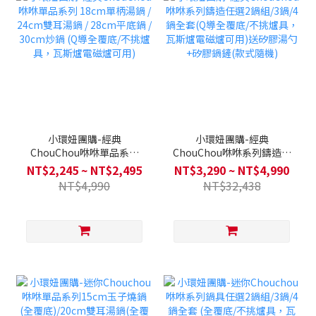
小環妞團購-經典
小環妞團購-經典
ChouChou咻咻單品系列
ChouChou咻咻系列鑄造任
18cm單柄湯鍋 / 24cm雙耳
選2鍋組/3鍋/4鍋全套(Q導
NT$2,245 ~ NT$2,495
NT$3,290 ~ NT$4,990
湯鍋 / 28cm平底鍋 / 30cm
全覆底/不挑爐具，瓦斯爐電
NT$4,990
NT$32,438
炒鍋 (Q導全覆底/不挑爐
磁爐可用)送矽膠湯勺+矽膠
具，瓦斯爐電磁爐可用)
鍋鏟(款式隨機)