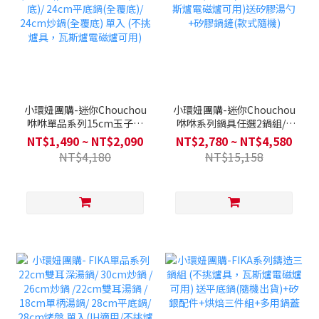
小環妞團購-迷你Chouchou
小環妞團購-迷你Chouchou
咻咻單品系列15cm玉子燒
咻咻系列鍋具任選2鍋組/3
鍋(全覆底)/20cm雙耳湯鍋
鍋/4鍋全套 (全覆底/不挑爐
NT$1,490 ~ NT$2,090
NT$2,780 ~ NT$4,580
(全覆底)/ 24cm平底鍋(全覆
具，瓦斯爐電磁爐可用)送矽
NT$4,180
NT$15,158
底)/ 24cm炒鍋(全覆底) 單
膠湯勺+矽膠鍋鏟(款式隨機)
入 (不挑爐具，瓦斯爐電磁
爐可用)