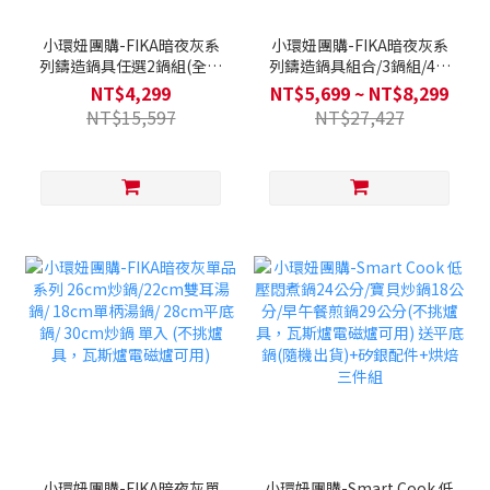
小環妞團購-FIKA暗夜灰系
小環妞團購-FIKA暗夜灰系
列鑄造鍋具任選2鍋組(全覆
列鑄造鍋具組合/3鍋組/4鍋
底/不挑爐具，瓦斯爐電磁爐
組/5鍋全套(全覆底/不挑爐
NT$4,299
NT$5,699 ~ NT$8,299
可用)送平底鍋(隨機款)+矽
具，瓦斯爐電磁爐可用)送平
NT$15,597
NT$27,427
銀配件+烘焙三件組+通用鍋
底鍋(隨機款)+矽銀配件+烘
蓋
焙三件組+通用鍋蓋
小環妞團購-FIKA暗夜灰單
小環妞團購-Smart Cook 低