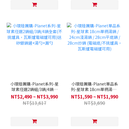
小環妞團購-Planet系列-星
小環妞團購-Planet單品系
球紫任選2鍋組/3鍋/4鍋全
列-星球紫 18cm單柄湯鍋 /
套(不挑爐具，瓦斯爐電磁爐
24cm淺湯鍋 / 28cm平底鍋
NT$2,490 ~ NT$3,990
NT$1,590 ~ NT$1,990
可用)送矽銀鍋鏟+湯勺+漏
/ 28cm炒鍋 (電磁底/不挑爐
NT$13,617
NT$3,690
勺
具，瓦斯爐電磁爐可用)