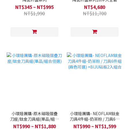
NT$345 ~ NT$995
NT$4,680
NT$1,990
NT$11,700
小環妞團購-原木磁吸摺疊
小環妞團購- NEOFLAM鈦金
刀座/鈦金刀具組(單品/組合
刀具4件組-奶茶粉 / 刀具6件
任選)
組(兩色可選) +BIJU砧板2入
NT$990 ~ NT$1,880
NT$990 ~ NT$1,599