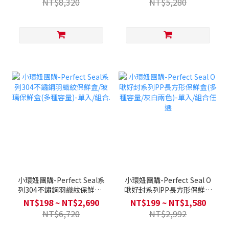
NT$8,320
NT$5,280
送烘焙三件組+防燙夾
小環妞團購-Perfect Seal系
小環妞團購-Perfect Seal O
列304不鏽鋼羽織紋保鮮盒/
啾好封系列PP長方形保鮮盒
玻璃保鮮盒(多種容量)-單
(多種容量/灰白兩色)-單入/
NT$198 ~ NT$2,690
NT$199 ~ NT$1,580
入/組合.
組合任選
NT$6,720
NT$2,992