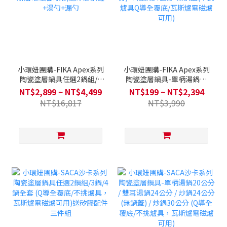
小環妞團購-FIKA Apex系列
小環妞團購-FIKA Apex系列
陶瓷塗層鍋具任選2鍋組/3
陶瓷塗層鍋具-單柄湯鍋18
鍋/4鍋全套(不挑爐具Q導全
公分 / 雙耳湯鍋20公分 / 淺
NT$2,899 ~ NT$4,499
NT$199 ~ NT$2,394
覆底/瓦斯爐電磁爐可用)送
湯鍋26公分/ 平底鍋24公分-
NT$16,817
NT$3,990
矽膠鍋鏟+湯勺+漏勺
無鍋蓋(不挑爐具Q導全覆
底/瓦斯爐電磁爐可用)