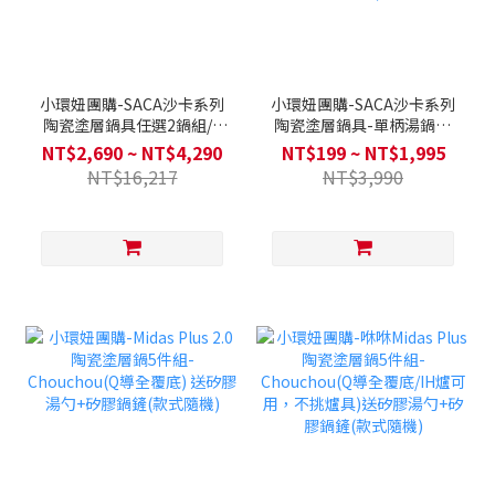
小環妞團購-SACA沙卡系列
小環妞團購-SACA沙卡系列
陶瓷塗層鍋具任選2鍋組/3
陶瓷塗層鍋具-單柄湯鍋20
鍋/4鍋全套 (Q導全覆底/不
公分 / 雙耳湯鍋24公分 / 炒
NT$2,690 ~ NT$4,290
NT$199 ~ NT$1,995
挑爐具，瓦斯爐電磁爐可用)
鍋24公分(無鍋蓋) / 炒鍋30
NT$16,217
NT$3,990
送矽膠配件三件組
公分 (Q導全覆底/不挑爐
具，瓦斯爐電磁爐可用)