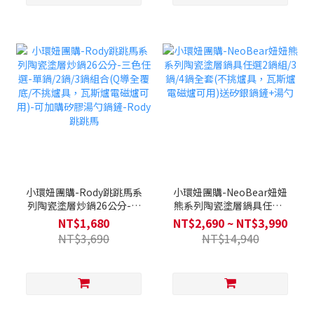
小環妞團購-Rody跳跳馬系
小環妞團購-NeoBear妞妞
列陶瓷塗層炒鍋26公分-三
熊系列陶瓷塗層鍋具任選2
色任選-單鍋/2鍋/3鍋組合(Q
鍋組/3鍋/4鍋全套(不挑爐
NT$1,680
NT$2,690 ~ NT$3,990
導全覆底/不挑爐具，瓦斯爐
具，瓦斯爐電磁爐可用)送矽
NT$3,690
NT$14,940
電磁爐可用)-可加購矽膠湯
銀鍋鏟+湯勺
勺鍋鏟-Rody跳跳馬