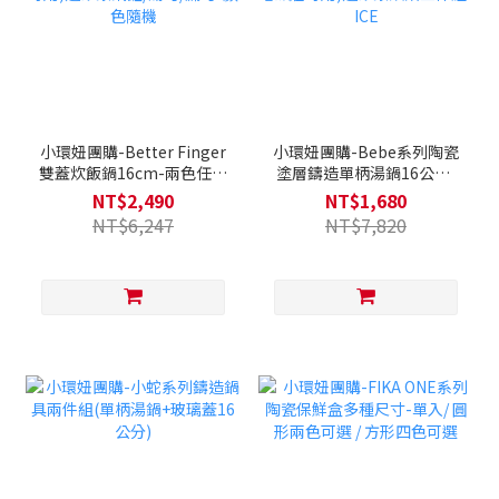
小環妞團購-Better Finger
小環妞團購-Bebe系列陶瓷
雙蓋炊飯鍋16cm-兩色任選
塗層鑄造單柄湯鍋16公分-
(全覆底/不挑爐具，瓦斯爐
淺黃(Q導全覆底/不挑爐
NT$2,490
NT$1,680
電磁爐可用)送矽銀鍋鏟/湯
具，瓦斯爐電磁爐可用)送矽
NT$6,247
NT$7,820
勺/漏勺-顏色隨機
銀烘焙三件組-ICE