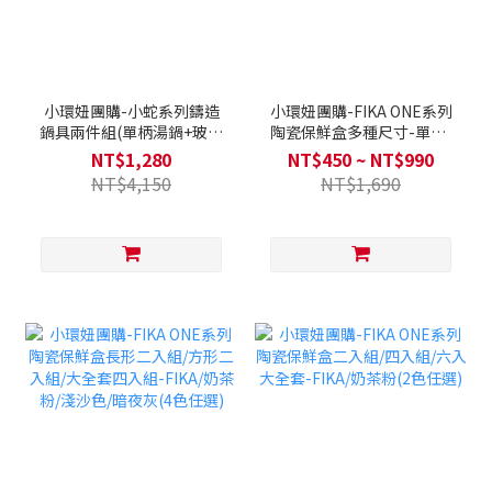
小環妞團購-小蛇系列鑄造
小環妞團購-FIKA ONE系列
鍋具兩件組(單柄湯鍋+玻璃
陶瓷保鮮盒多種尺寸-單入/
蓋16公分)
圓形兩色可選 / 方形四色可
NT$1,280
NT$450 ~ NT$990
選
NT$4,150
NT$1,690