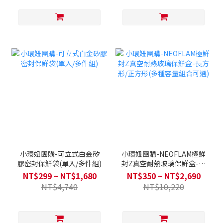
小環妞團購-可立式白金矽
小環妞團購-NEOFLAM極鮮
膠密封保鮮袋(單入/多件組)
封Z真空耐熱玻璃保鮮盒-長
方形/正方形(多種容量組合
NT$299 ~ NT$1,680
NT$350 ~ NT$2,690
可選)
NT$4,740
NT$10,220