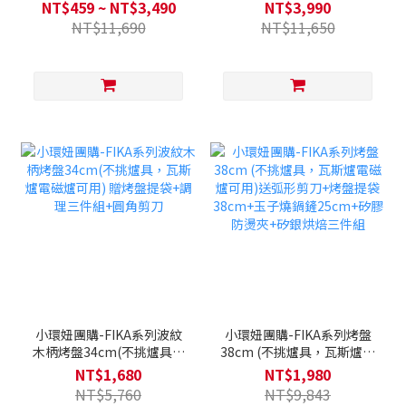
瓦斯爐電磁爐可用) -二色可
件組-珊瑚橘(噴砂全覆底，
NT$459 ~ NT$3,490
NT$3,990
選 / 多用途可攜式保溫保冷
不挑爐具)
NT$11,690
NT$11,650
提背袋
小環妞團購-FIKA系列波紋
小環妞團購-FIKA系列烤盤
木柄烤盤34cm(不挑爐具，
38cm (不挑爐具，瓦斯爐電
瓦斯爐電磁爐可用) 贈烤盤
磁爐可用)送弧形剪刀+烤盤
NT$1,680
NT$1,980
提袋+調理三件組+圓角剪刀
提袋38cm+玉子燒鍋鏟
NT$5,760
NT$9,843
25cm+矽膠防燙夾+矽銀烘