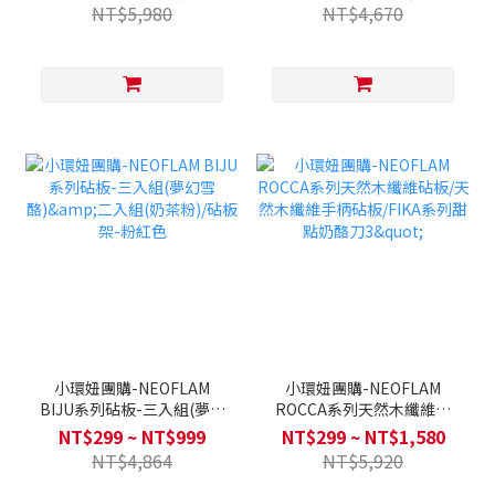
組合
NT$5,980
NT$4,670
小環妞團購-NEOFLAM
小環妞團購-NEOFLAM
BIJU系列砧板-三入組(夢幻
ROCCA系列天然木纖維砧
雪酪)&二入組(奶茶粉)/砧板
板/天然木纖維手柄砧
NT$299 ~ NT$999
NT$299 ~ NT$1,580
架-粉紅色
板/FIKA系列甜點奶酪刀3"
NT$4,864
NT$5,920