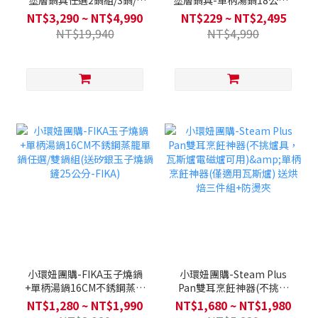
塗層鍋具任選2鍋組/3鍋/4
塗層鍋具-單柄湯鍋18公分 /
鍋全套 (Q導全覆底/不挑爐
雙耳湯鍋24公分 / 平底鍋28
NT$3,290 ~ NT$4,990
NT$229 ~ NT$2,495
具，瓦斯爐電磁爐可用)送矽
公分/ 炒鍋28公分(不挑爐具
NT$19,940
NT$4,990
膠配件兩件組-款式隨機
Q導全覆底/瓦斯爐電磁爐可
用)
小環妞團購-FIKA玉子燒鍋
小環妞團購-Steam Plus
+單柄湯鍋16CM不銹鋼蒸籠
Pan雙耳烹飪神器(不挑爐
單鍋任選/雙鍋組(送矽銀玉
具，瓦斯爐電磁爐可用)&單
NT$1,280 ~ NT$1,990
NT$1,680 ~ NT$1,980
子燒鍋鏟25公分-FIKA)
柄烹飪神器(僅適用瓦斯爐)