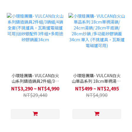
小環妞團購- VULCAN白火
小環妞團購- VULCAN白火
山系列鑄造鍋具2件組/3鍋
山單品系列 18cm單柄湯鍋/
組/4鍋全套(不挑爐具，瓦斯
24cm湯鍋/ 28cm平底鍋/
NT$3,290 ~ NT$4,990
NT$499 ~ NT$2,495
爐電磁爐可用)送矽銀配件3
28cm炒鍋 /多功能矽膠鍋蓋
NT$29,440
NT$4,990
件組+多用途矽膠鍋蓋34cm
34cm 單入 (不挑爐具，瓦
斯爐電磁爐可用)