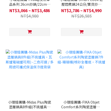
品系列 26cm炒鍋/22cm雙
壓悶煮鍋24公分/寶貝炒鍋
耳湯鍋/ 18cm單柄湯鍋/
18公分/早午餐煎鍋29公分
NT$3,066 ~ NT$3,486
NT$2,786 ~ NT$4,990
28cm平底鍋/ 30cm炒鍋 單
(不挑爐具，瓦斯爐電磁爐可
NT$4,980
NT$26,585
入 (不挑爐具，瓦斯爐電磁
用) 送平底鍋(隨機出貨)+矽
爐可用)
銀配件+烘焙三件組
小環妞團購-Midas Plus陶瓷
小環妞團購-FIKA Objet
塗層鍋具8件組(不挑爐具，
Comfort系列陶瓷塗層鍋7