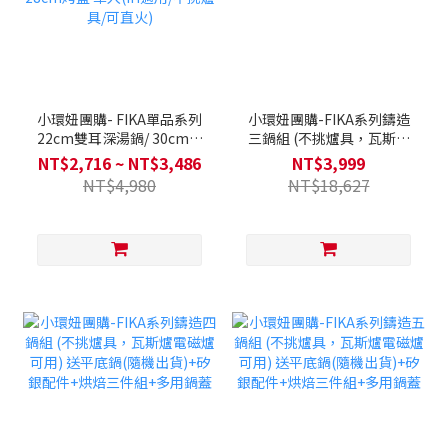
小環妞團購- FIKA單品系列
小環妞團購-FIKA系列鑄造
22cm雙耳深湯鍋/ 30cm炒
三鍋組 (不挑爐具，瓦斯爐
鍋 / 26cm炒鍋 /22cm雙耳
電磁爐可用) 送平底鍋(隨機
NT$2,716 ~ NT$3,486
NT$3,999
湯鍋 / 18cm單柄湯鍋/
出貨)+矽銀配件+烘焙三件
NT$4,980
NT$18,627
28cm平底鍋/ 28cm烤盤 單
組+多用鍋蓋
入(IH適用/不挑爐具/可直
火)