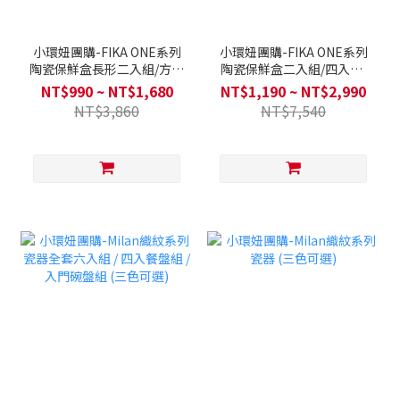
小環妞團購-FIKA ONE系列
小環妞團購-FIKA ONE系列
陶瓷保鮮盒長形二入組/方形
陶瓷保鮮盒二入組/四入組/
二入組/大全套四入組-FIKA/
六入大全套-FIKA/奶茶粉(2
NT$990 ~ NT$1,680
NT$1,190 ~ NT$2,990
奶茶粉/淺沙色/暗夜灰(4色
色任選)
NT$3,860
NT$7,540
任選)