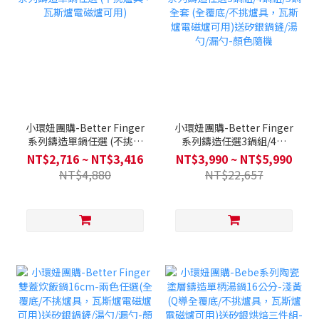
小環妞團購-Better Finger
小環妞團購-Better Finger
系列鑄造單鍋任選 (不挑爐
系列鑄造任選3鍋組/4鍋
具，瓦斯爐電磁爐可用)
組/5鍋全套 (全覆底/不挑爐
NT$2,716 ~ NT$3,416
NT$3,990 ~ NT$5,990
具，瓦斯爐電磁爐可用)送矽
NT$4,880
NT$22,657
銀鍋鏟/湯勺/漏勺-顏色隨機