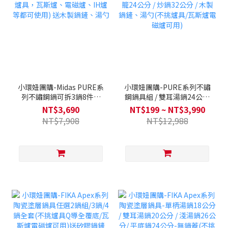
小環妞團購-Midas PURE系
小環妞團購-PURE系列不鏽
列不鏽鋼鍋可拆3鍋8件組
鋼鍋具組 / 雙耳湯鍋24公分
(不挑爐具，瓦斯爐、電磁
/ 蒸籠24公分 / 炒鍋32公分 /
NT$3,690
NT$199 ~ NT$3,990
爐、IH爐等都可使用) 送木
木製鍋鏟、湯勺(不挑爐具/
NT$7,908
NT$12,988
製鍋鏟、湯勺
瓦斯爐電磁爐可用)