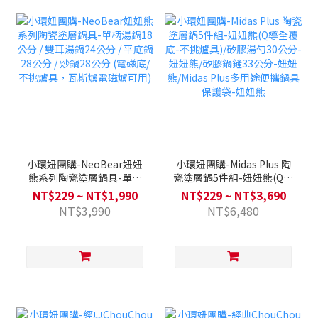
小環妞團購-NeoBear妞妞
小環妞團購-Midas Plus 陶
熊系列陶瓷塗層鍋具-單柄
瓷塗層鍋5件組-妞妞熊(Q導
湯鍋18公分 / 雙耳湯鍋24公
全覆底-不挑爐具)/矽膠湯勺
NT$229 ~ NT$1,990
NT$229 ~ NT$3,690
分 / 平底鍋28公分 / 炒鍋28
30公分-妞妞熊/矽膠鍋鏟33
NT$3,990
NT$6,480
公分 (電磁底/不挑爐具，瓦
公分-妞妞熊/Midas Plus多
斯爐電磁爐可用)
用途便攜鍋具保護袋-妞妞
熊