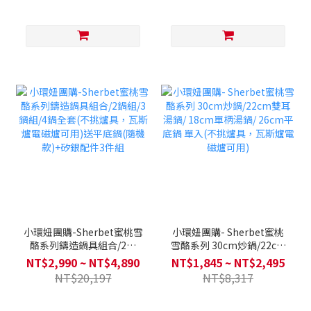
焙三件組
小環妞團購-Sherbet蜜桃雪
小環妞團購- Sherbet蜜桃
酪系列鑄造鍋具組合/2鍋
雪酪系列 30cm炒鍋/22cm
組/3鍋組/4鍋全套(不挑爐
雙耳湯鍋/ 18cm單柄湯鍋/
NT$2,990 ~ NT$4,890
NT$1,845 ~ NT$2,495
具，瓦斯爐電磁爐可用)送平
26cm平底鍋 單入(不挑爐
NT$20,197
NT$8,317
底鍋(隨機款)+矽銀配件3件
具，瓦斯爐電磁爐可用)
組