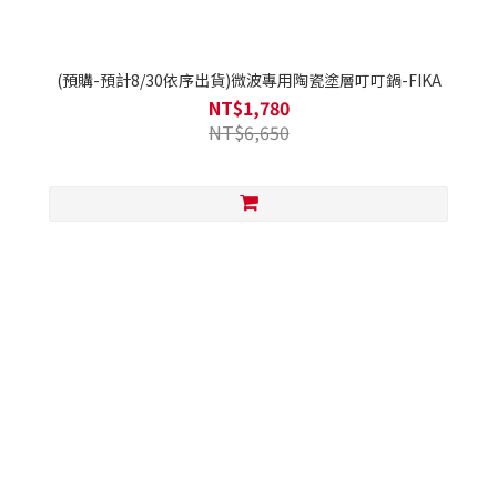
(預購-預計8/30依序出貨)微波專用陶瓷塗層叮叮鍋-FIKA
NT$1,780
NT$6,650