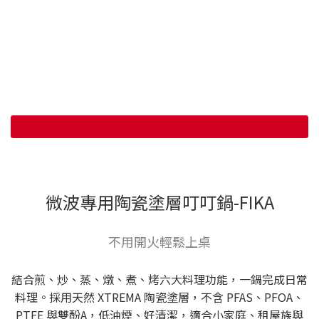
微波專用陶瓷塗層叮叮鍋-FIKA
不用開火輕鬆上桌
結合煎、炒、蒸、燉、煮、烤六大料理功能，一鍋完成日常
料理。採用天然 XTREMA 陶瓷塗層，不含 PFAS、PFOA、
PTFE 與雙酚A，低油煙、好清潔，適合小家庭、租屋族與