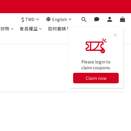
$
TWD
English
房好物
會員權益
如何養鍋?
Please login to
claim coupons.
Claim now