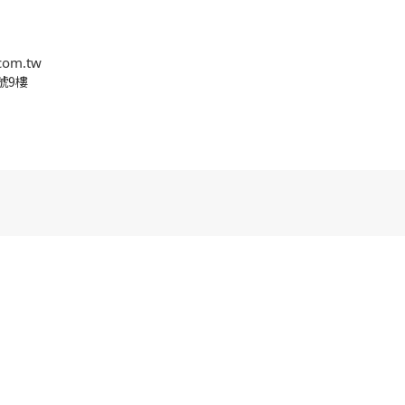
com.tw
號9樓