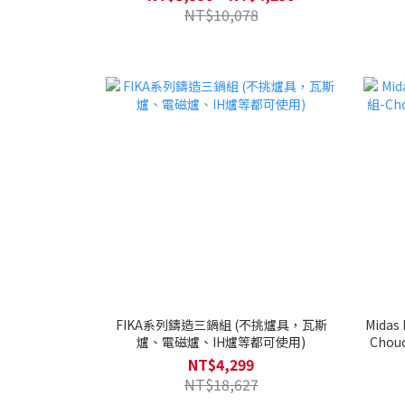
NT$10,078
FIKA系列鑄造三鍋組 (不挑爐具，瓦斯
Mida
爐、電磁爐、IH爐等都可使用)
Cho
NT$4,299
NT$18,627