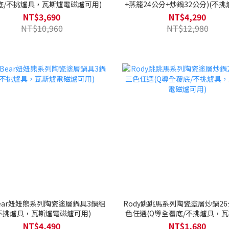
底/不挑爐具，瓦斯爐電磁爐可用)
+蒸籠24公分+炒鍋32公分)(不挑
斯爐電磁爐可用)
NT$3,690
NT$4,290
NT$10,960
NT$12,980
Bear妞妞熊系列陶瓷塗層鍋具3鍋組
Rody跳跳馬系列陶瓷塗層炒鍋26
不挑爐具，瓦斯爐電磁爐可用)
色任選(Q導全覆底/不挑爐具，
磁爐可用)
NT$4,490
NT$1,680