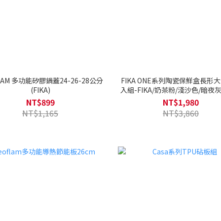
LAM 多功能矽膠鍋蓋24-26-28公分
FIKA ONE系列陶瓷保鮮盒長形
(FIKA)
入組-FIKA/奶茶粉/淺沙色/暗夜灰
選)
NT$899
NT$1,980
NT$1,165
NT$3,860