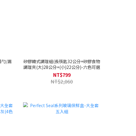
湯勺/漏
矽膠韓式調理組(長筷匙32公分+矽膠食物
調理夾(大)28公分+(小)22公分)-六色可選
NT$799
NT$2,060