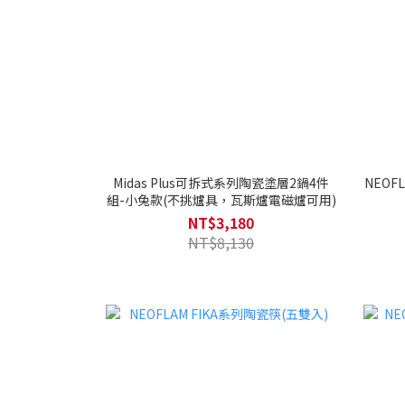
Midas Plus可拆式系列陶瓷塗層2鍋4件
NEO
組-小兔款(不挑爐具，瓦斯爐電磁爐可用)
NT$3,180
NT$8,130