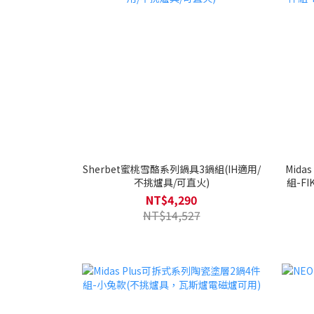
Sherbet蜜桃雪酪系列鍋具3鍋組(IH適用/
Mid
不挑爐具/可直火)
組-F
NT$4,290
NT$14,527