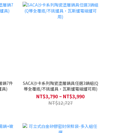
塗層鍋7件
SACA沙卡系列陶瓷塗層鍋具任選3鍋組(Q
具)
導全覆底/不挑爐具，瓦斯爐電磁爐可用)
NT$3,790 ~ NT$3,990
NT$12,727