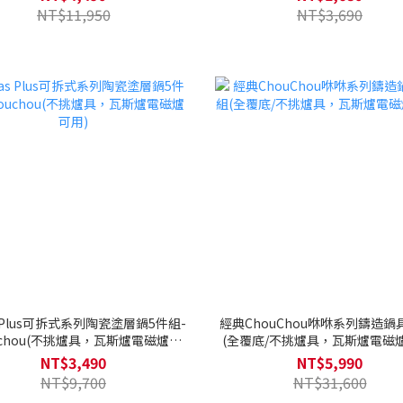
NT$11,950
NT$3,690
s Plus可拆式系列陶瓷塗層鍋5件組-
經典ChouChou咻咻系列鑄造鍋
uchou(不挑爐具，瓦斯爐電磁爐可
(全覆底/不挑爐具，瓦斯爐電磁
用)
NT$3,490
NT$5,990
NT$9,700
NT$31,600