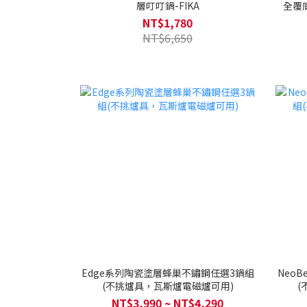
層叮叮鍋-FIKA
全覆
NT$1,780
NT$6,650
Edge系列陶瓷塗層蜂巢不鏽鋼任選3鍋組
Neo
(不挑爐具，瓦斯爐電磁爐可用)
(
NT$3,990 ~ NT$4,290