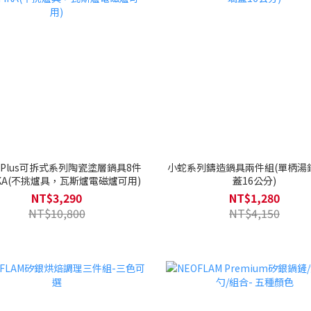
as Plus可拆式系列陶瓷塗層鍋具8件
小蛇系列鑄造鍋具兩件組(單柄湯
IKA(不挑爐具，瓦斯爐電磁爐可用)
蓋16公分)
NT$3,290
NT$1,280
NT$10,800
NT$4,150