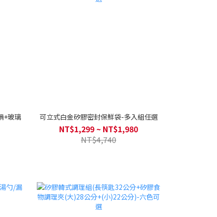
鍋+玻璃
可立式白金矽膠密封保鮮袋-多入組任選
NT$1,299 ~ NT$1,980
NT$4,740