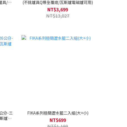
爐具/瓦
(不挑爐具Q導全覆底/瓦斯爐電磁爐可用)
NT$3,699
NT$13,027
公分-三
FIKA系列極簡瀝水籃二入組(大+小)
瓦斯爐電
NT$699
NT$1,180