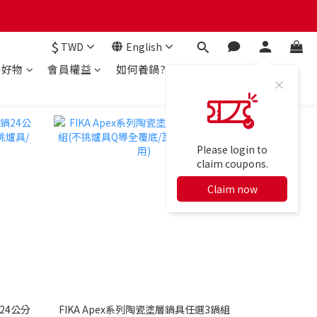
$
TWD
English
房好物
會員權益
如何養鍋?
Please login to
claim coupons.
Claim now
24公分
FIKA Apex系列陶瓷塗層鍋具任選3鍋組