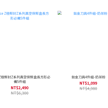
ce Z極鮮封Z系列真空保鮮盒長方形必
鈦金刀具4件組-奶茶粉
備5件組
NT$1,099
NT$2,490
NT$4,980
NT$6,300