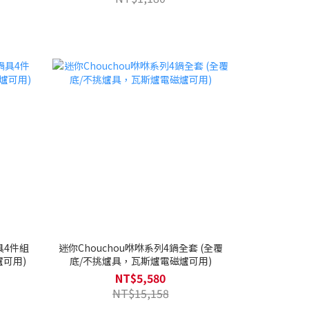
具4件組
迷你Chouchou咻咻系列4鍋全套 (全覆
爐可用)
底/不挑爐具，瓦斯爐電磁爐可用)
NT$5,580
NT$15,158