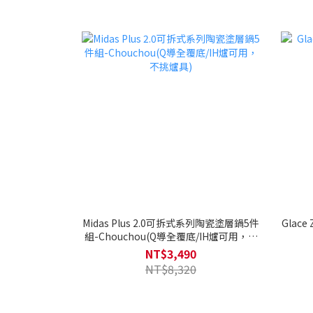
Midas Plus 2.0可拆式系列陶瓷塗層鍋5件
Gla
組-Chouchou(Q導全覆底/IH爐可用，不
挑爐具)
NT$3,490
NT$8,320