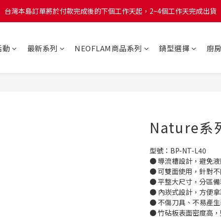
台灣本島訂單將於付款完成後的下個工作天起，2~4個工作天完成出貨
台灣本島訂單將於付款完成後的下個工作天起，2~4個工作天完成出貨
台灣本島消費滿$999免運費
活動
最新系列
NEOFLAM商品系列
鍋型選擇
廚
台灣本島訂單將於付款完成後的下個工作天起，2~4個工作天完成出貨
Nature
型號：BP-NT-L40 
● 導流槽設計，避免
● 可雙面使用，針對
● 平整大尺寸，分區
● 內崁式設計，方便
● 不傷刀具、不易產生
● 竹砧板表面密度高