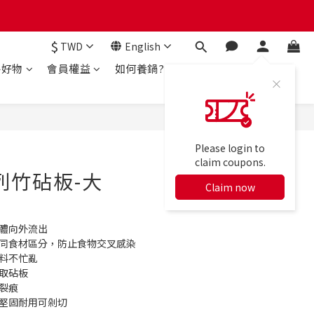
$
TWD
English
房好物
會員權益
如何養鍋?
BUY NOW
Please login to
claim coupons.
系列竹砧板-大
Claim now
液體向外流出
不同食材區分，防止食物交叉感染
備料不忙亂
拿取砧板
裂痕
，堅固耐用可剁切