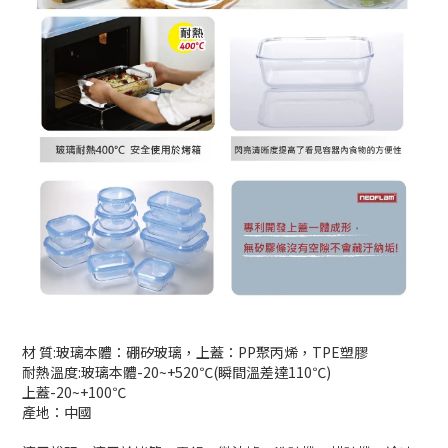
材 質:玻璃本體：硼矽玻璃，上蓋：PP聚丙烯，TPE塑膠
耐熱溫度:玻璃本體-20~+520℃(瞬間溫差達110℃)
上蓋-20~+100℃
產地：中國