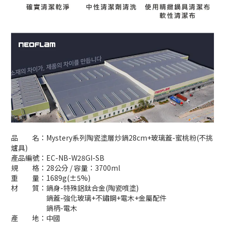
品 名：Mystery系列陶瓷塗層炒鍋28cm+玻璃蓋-蜜桃粉(不挑
爐具)
產品編號：EC-NB-W28GI-SB
規 格：28公分 / 容量：3700ml
重 量：1689g(±5%)
材 質：鍋身-特殊鋁鈦合金(陶瓷噴塗)
鍋蓋-強化玻璃+不鏽鋼+電木+金屬配件
鍋柄-電木
產 地：中國