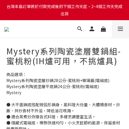
台灣本島訂單將於付款完成後的下個工作天起，2~4個工作天完成
台灣本島訂單將於付款完成後的下個工作天起，2~4個工作天完成
出貨
出貨
台灣本島消費滿$999免運費
台灣本島訂單將於付款完成後的下個工作天起，2~4個工作天完成
Mystery系列陶瓷塗層雙鍋組-
出貨
蜜桃粉(IH爐可用，不挑爐具)
商品選項：
Mystery系列陶瓷塗層炒鍋28公分-蜜桃粉+玻璃蓋(電磁底)
Mystery系列陶瓷塗層平底鍋24公分-蜜桃粉(電磁底)
Mystery
● 大平面鍋底搭配微弧形鍋身，能料理大份量、大體積食材。炒
飯、拌炒食材不外溢，降低油花噴濺。
● 適合蒸煮炒炸燉各式料理，多樣烹調豐富生活。
● 隱藏式電磁底，導熱快速均勻，小火烹飪節約能源，保留食材
營養與原味。