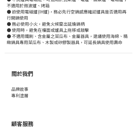
不適用於微波爐、烤箱
● 欲使用電磁爐(IH爐)，務必先行空鍋感應確認爐具是否適用再
行開鍋使用
● 務必使用小火，避免火候竄出延燒鍋柄
● 使用時，避免在檯面或爐具上拖移或敲擊
● 不適用鐵刷、含金屬之菜瓜布、金屬器具，建議使用海綿、精
緻鍋具專用菜瓜布、木製或矽膠製器具，可延長鍋具使用壽命
關於我們
品牌故事
專利塗層
顧客服務