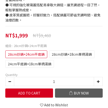
● 可視的強化玻璃蓋搭配易拿取大鍋鈕，讓烹調過程一目了然，
輕鬆掌握熟成度。
● 皮革質感握把，好握好施力，搭配鍋蓋可節省烹調時間、避免
油煙四散。
NT$1,999
NT$9,460
組合
: 28cm炒鍋+24cm平底鍋
28cm炒鍋+24cm平底鍋
28cm炒鍋+18cm單柄湯鍋
24cm平底鍋+18cm單柄湯鍋
Quantity
ADD TO CART
BUY NOW
Add to Wishlist