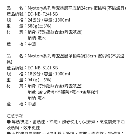
品 名：Mystery系列陶瓷塗層平底鍋24cm-蜜桃粉(不挑爐具)
產品編號：EC-NB-F24I-SB
規 格：24公分 / 容量 : 1800ml
重 量：688g(±5%)
材 質：鍋身-特殊鋁鈦合金(陶瓷噴塗)
鍋柄-電木
產 地：中國
品 名：Mystery系列陶瓷塗層單柄湯鍋18cm-蜜桃粉(不挑爐
具)
產品編號：EC-NB-S18I-SB
規 格：18公分 / 容量 : 1900ml
重 量：947g(±5%)
材 質：鍋身-特殊鋁鈦合金(陶瓷噴塗)
鍋蓋-強化玻璃+不鏽鋼+電木+金屬配件
鍋柄-電木
產 地：中國
注意事項
● 導熱快速、蓄熱佳，節能，務必使用小火烹煮，烹煮前先下油
及熱鍋，效果更佳
● 不挑爐具電磁底，可適用於瓦斯爐、電爐、鹵素爐、電磁爐；