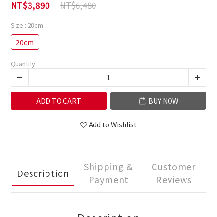
NT$6,480
NT$3,890
Size
: 20cm
20cm
Quantity
ADD TO CART
BUY NOW
Add to Wishlist
Shipping &
Customer
Description
Payment
Reviews