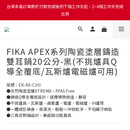
台灣本島訂單將於付款完成後的下個工作天起，2~4個工作天完成
台灣本島訂單將於付款完成後的下個工作天起，2~4個工作天完成
出貨
出貨
台灣本島消費滿$999免運費
台灣本島訂單將於付款完成後的下個工作天起，2~4個工作天完成
FIKA APEX系列陶瓷塗層鑄造
出貨
雙耳鍋20公分-黑(不挑爐具Q
導全覆底/瓦斯爐電磁爐可用)
型號：EK-AS-C20I
●天然陶瓷塗層XTREMA，PFAS Free
●鍋底Q導全覆底設計，感應導熱極佳、靜音
●不挑爐具，瓦斯爐、鹵素盧、電爐、電磁爐、IH爐等
●一體成形鍋身，易清洗，輕輕一沖就乾淨，不怕藏汙納垢
●三角非對稱設計，美感與功能兼具