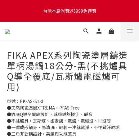
台灣本島訂單將於付款完成後的下個工作天起，2~4個工作天完成
台灣本島消費滿$999免運費
出貨
台灣本島訂單將於付款完成後的下個工作天起，2~4個工作天完成
出貨
FIKA APEX系列陶瓷塗層鑄造
單柄湯鍋18公分-黑(不挑爐具
Q導全覆底/瓦斯爐電磁爐可
用)
型號：EK-AS-S18I 
●天然陶瓷塗層XTREMA，PFAS Free
●鍋底Q導全覆底設計，感應導熱極佳、靜音
●不挑爐具，瓦斯爐、鹵素盧、電爐、電磁爐、IH爐等
●一體成形鍋身，易清洗，輕輕一沖就乾淨，不怕藏汙納垢
●三角非對稱設計，美感與功能兼具