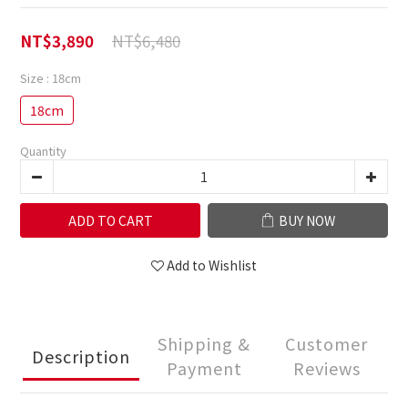
NT$6,480
NT$3,890
Size
: 18cm
18cm
Quantity
ADD TO CART
BUY NOW
Add to Wishlist
Shipping &
Customer
Description
Payment
Reviews