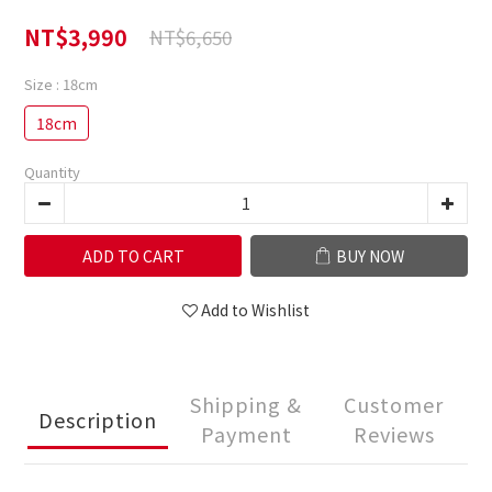
NT$3,990
NT$6,650
Size
: 18cm
18cm
Quantity
ADD TO CART
BUY NOW
Add to Wishlist
Shipping &
Customer
Description
Payment
Reviews