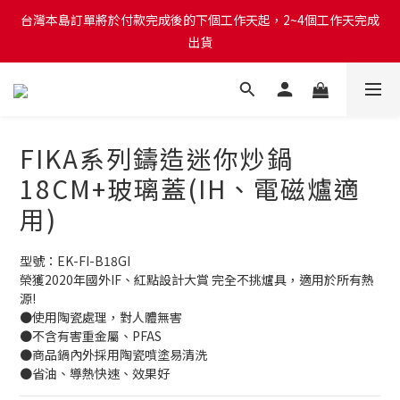
台灣本島訂單將於付款完成後的下個工作天起，2~4個工作天完成
台灣本島訂單將於付款完成後的下個工作天起，2~4個工作天完成
出貨
出貨
台灣本島消費滿$999免運費
台灣本島訂單將於付款完成後的下個工作天起，2~4個工作天完成
FIKA系列鑄造迷你炒鍋
出貨
18CM+玻璃蓋(IH、電磁爐適
用)
型號：EK-FI-B18GI
榮獲2020年國外IF、紅點設計大賞 完全不挑爐具，適用於所有熱
源! 
●使用陶瓷處理，對人體無害 
●不含有害重金屬、PFAS
●商品鍋內外採用陶瓷噴塗易清洗 
●省油、導熱快速、效果好 