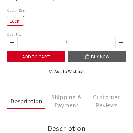
Size
: 18cm
18cm
Quantity
ADD TO CART
BUY NOW
Add to Wishlist
Shipping &
Customer
Description
Payment
Reviews
Description