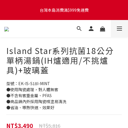
台灣本島訂單將於付款完成後的下個工作天起，2~4個工作天完成
台灣本島消費滿$999免運費
出貨
台灣本島訂單將於付款完成後的下個工作天起，2~4個工作天完成
出貨
Island Star系列抗菌18公分
單柄湯鍋(IH爐適用/不挑爐
具)+玻璃蓋
型號：EK-IS-S18I-MINT
●使用陶瓷處理，對人體無害
●不含有害重金屬、PFAS
●商品鍋內外採用陶瓷噴塗易清洗
●省油、導熱快速、效果好
NT$3,490
NT$5,816