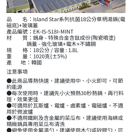
品 名：Island Star系列抗菌18公分單柄湯鍋(電
磁底)+玻璃蓋
產品編號：EK-IS-S18I-MINT
材 質：鍋身 - 特殊合金含鈦成份(陶瓷噴塗)
鍋蓋 - 強化玻璃+電木+不鏽鋼
規 格：18公分 / 容量 : 1.8L
重 量：1020克(±5%)
產 地：韓國
注意事項
●此商品導熱快速，建議使用中、小火即可，可節
約能源
●每次使用時，建議先小火預熱30秒熱鍋，再行料
理，效果更佳
●可適用於瓦斯爐、電爐、鹵素爐、電磁爐，不適
用於微波爐
●不適用鐵刷及含金屬的菜瓜布，建議使用海綿或
精緻鍋具專用菜瓜布清洗
●避免使用金屬湯勺，建議使用木勺或矽膠勺，可