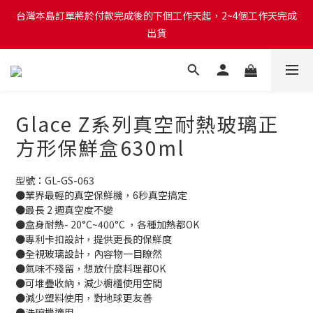
台灣本島訂單將於付款完成後的下個工作天起，2~4個工作天完成
台灣本島訂單將於付款完成後的下個工作天起，2~4個工作天完成
出貨
出貨
台灣本島消費滿$999免運費
台灣本島訂單將於付款完成後的下個工作天起，2~4個工作天完成
Glace Z系列真空耐熱玻璃正
出貨
方形保鮮盒630ml
型號：GL-GS-063 
●業界最輕的真空保鮮機，6秒真空搞定
●最長 2 週真空度不變
●盒身耐熱- 20°C~400°C ，各種加熱都OK
●專利卡扣設計，提供更長的保鮮度
●全視玻璃設計，內容物一目瞭然
●氣味不殘留，想放什麼料理都OK
●可堆疊收納，減少櫥櫃使用空間
●減少塑料使用，對地球更友善
●洗碗機適用