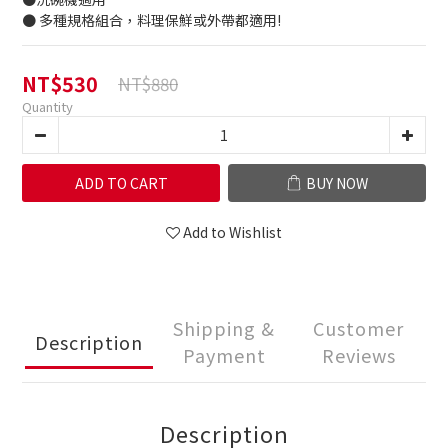
● 多種規格組合，料理保鮮或外帶都適用!
NT$530
NT$880
Quantity
ADD TO CART
BUY NOW
Add to Wishlist
Shipping &
Customer
Description
Payment
Reviews
Description