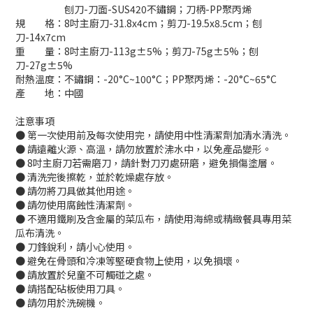
刨刀-刀面-SUS420不鏽鋼；刀柄-PP聚丙烯
規 格：8吋主廚刀-31.8x4cm；剪刀-19.5x8.5cm；刨
刀-14x7cm
重 量：8吋主廚刀-113g±5%；剪刀-75g±5%；刨
刀-27g±5%
耐熱溫度：不鏽鋼：-20°C~100°C；PP聚丙烯：-20°C~65°C
產 地：中國
注意事項
● 第一次使用前及每次使用完，請使用中性清潔劑加清水清洗。
● 請遠離火源、高溫，請勿放置於沸水中，以免產品變形。
● 8吋主廚刀若需磨刀，請針對刀刃處研磨，避免損傷塗層。
● 清洗完後擦乾，並於乾燥處存放。
● 請勿將刀具做其他用途。
● 請勿使用腐蝕性清潔劑。
● 不適用鐵刷及含金屬的菜瓜布，請使用海綿或精緻餐具專用菜
瓜布清洗。
● 刀鋒銳利，請小心使用。
● 避免在骨頭和冷凍等堅硬食物上使用，以免損壞。
● 請放置於兒童不可觸碰之處。
● 請搭配砧板使用刀具。
● 請勿用於洗碗機。