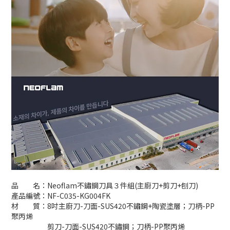
品 名：Neoflam不鏽鋼刀具３件組(主廚刀+剪刀+刨刀)
產品編號：NF-C035-KG004FK
材 質：8吋主廚刀-刀面-SUS420不鏽鋼+陶瓷塗層；刀柄-PP
聚丙烯
剪刀-刀面-SUS420不鏽鋼；刀柄-PP聚丙烯