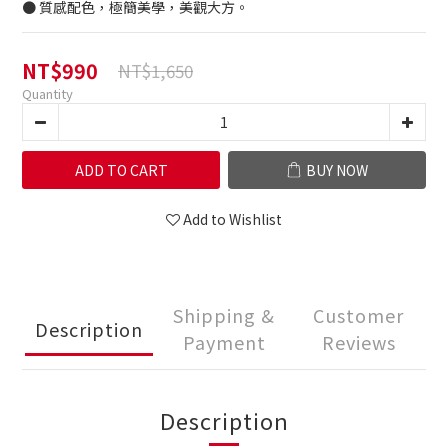
● 質感配色，極簡美學，美觀大方。
NT$990
NT$1,650
Quantity
ADD TO CART
BUY NOW
Add to Wishlist
Shipping &
Customer
Description
Payment
Reviews
Description