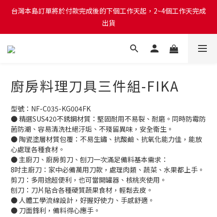
台灣本島訂單將於付款完成後的下個工作天起，2~4個工作天完成
台灣本島訂單將於付款完成後的下個工作天起，2~4個工作天完成
出貨
出貨
台灣本島消費滿$999免運費
台灣本島訂單將於付款完成後的下個工作天起，2~4個工作天完成
廚房料理刀具三件組-FIKA
出貨
型號：NF-C035-KG004FK
● 精選SUS420不銹鋼材質：堅固耐用不易裂、耐磨。同時防霉防
菌防潮、容易清洗杜絕汙垢、不殘留異味，安全衛生。
● 陶瓷塗層材質包覆：不易生鏽、抗酸鹼、抗氧化能力佳，能放
心處理各種食材。
● 主廚刀、廚房剪刀、刨刀一次滿足備料基本需求：
8吋主廚刀：家中必備萬用刀款，處理肉類、蔬菜、水果都上手。
剪刀：多用途超便利，也可當開罐器、核桃夾使用。
刨刀：刀片貼合各種硬質蔬果食材，輕鬆去皮。
● 人體工學流線設計，好握好使力、手感舒適。
● 刀面鋒利，備料得心應手。