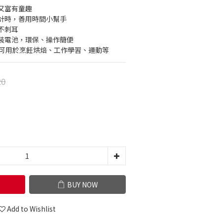
又富有童趣
計時，善用時間小幫手
不刺耳
裝電池，環保、操作簡便
，可用於烹飪烘焙、工作學習、運動等
20
BUY NOW
Add to Wishlist