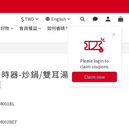
$
TWD
English
房好物
會員權益
如何養鍋?
BUY NOW
Please login to
claim coupons.
時器-炒鍋/雙耳湯
Claim now
選
M001BL
M002BEF