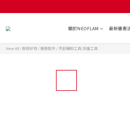
關於NEOFLAM
最新優惠
View All
/
廚房好物
/
餐廚配件
/
烹飪輔助工具/測量工具