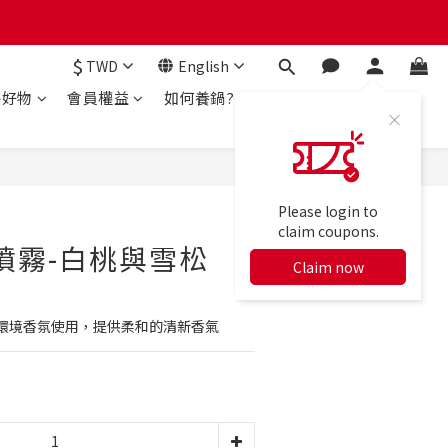
$
TWD
English
房好物
會員權益
如何養鍋?
BUY NOW
Please login to
claim coupons.
噴霧-白桃與雪松
Claim now
環境香氛使用，提供柔和的清新香氣