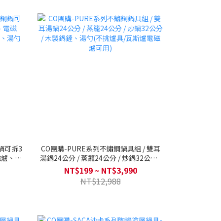
鋼鍋可拆3
CO團購-PURE系列不鏽鋼鍋具組 / 雙耳
爐、IH
湯鍋24公分 / 蒸籠24公分 / 炒鍋32公分 /
湯勺
木製鍋鏟、湯勺(不挑爐具/瓦斯爐電磁爐
NT$199 ~ NT$3,990
可用)
NT$12,988