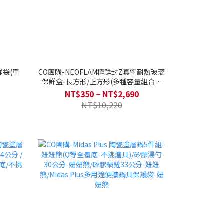
鮮袋(單
CO團購-NEOFLAM極鮮封Z真空耐熱玻璃
保鮮盒-長方形/正方形(多種容量組合可
選)
NT$350 ~ NT$2,690
NT$10,220