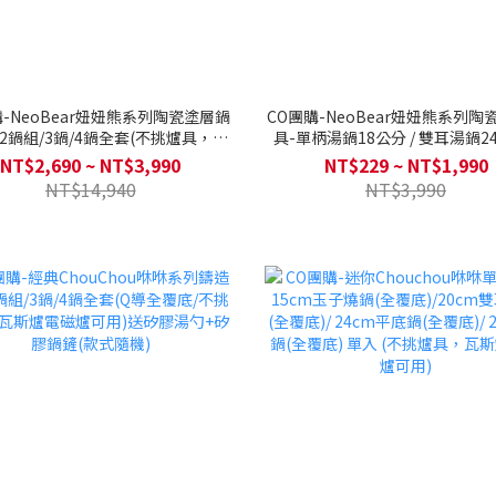
購-NeoBear妞妞熊系列陶瓷塗層鍋
CO團購-NeoBear妞妞熊系列陶
2鍋組/3鍋/4鍋全套(不挑爐具，瓦
具-單柄湯鍋18公分 / 雙耳湯鍋24
爐電磁爐可用)送矽銀鍋鏟+湯勺
平底鍋28公分 / 炒鍋28公分 (電
NT$2,690 ~ NT$3,990
NT$229 ~ NT$1,990
爐具，瓦斯爐電磁爐可用)
NT$14,940
NT$3,990