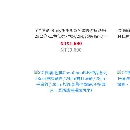
CO團購-Rody跳跳馬系列陶瓷塗層炒鍋
CO團
26公分-三色任選-單鍋/2鍋/3鍋組合(Q導
具任選
全覆底/不挑爐具，瓦斯爐電磁爐可用)-可
斯
NT$1,680
加購矽膠湯勺鍋鏟-Rody跳跳馬
NT$3,690