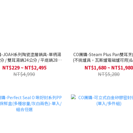
購-JOAH系列陶瓷塗層鍋具-單柄湯
CO團購-Steam Plus Pan雙
/ 雙耳湯鍋24公分 / 平底鍋28公
(不挑爐具，瓦斯爐電磁爐可用)
炒鍋28公分(不挑爐具Q導全覆底/瓦斯
飪神器(僅適用瓦斯爐) 送烘焙三
NT$229 ~ NT$2,495
NT$1,680 ~ NT$1,980
爐電磁爐可用)
燙夾
NT$4,990
NT$5,280