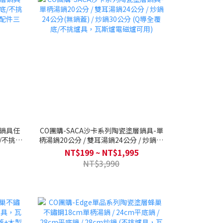
層鍋具任
CO團購-SACA沙卡系列陶瓷塗層鍋具-單
底/不挑爐
柄湯鍋20公分 / 雙耳湯鍋24公分 / 炒鍋24
件三件
公分(無鍋蓋) / 炒鍋30公分 (Q導全覆底/
NT$199 ~ NT$1,995
不挑爐具，瓦斯爐電磁爐可用)
NT$3,990