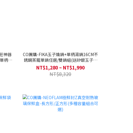
耳烹飪神器
CO團購-FIKA玉子燒鍋+單柄湯鍋16CM不
&單柄烹
銹鋼蒸籠單鍋任選/雙鍋組(送矽銀玉子燒
件組+防
鍋鏟25公分-FIKA)
NT$1,280 ~ NT$1,990
NT$8,320