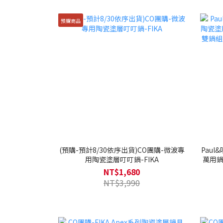
預購商品
(預購-預計8/30依序出貨)CO團購-微波專
Paul
用陶瓷塗層叮叮鍋-FIKA
萬用鍋
奶茶
NT$1,680
NT$3,990