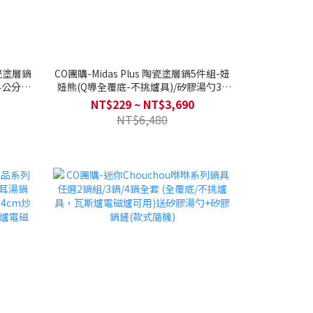
瓷塗層鍋
CO團購-Midas Plus 陶瓷塗層鍋5件組-妞
公分 /
妞熊(Q導全覆底-不挑爐具)/矽膠湯勺30
磁底/不挑
公分-妞妞熊/矽膠鍋鏟33公分-妞妞
NT$229 ~ NT$3,690
熊/Midas Plus多用途便攜鍋具保護袋-妞
NT$6,480
妞熊