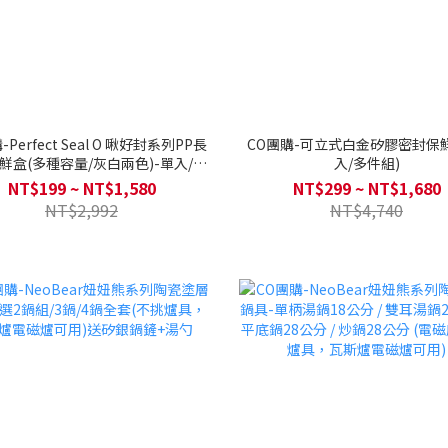
-Perfect Seal O 啾好封系列PP長
CO團購-可立式白金矽膠密封保
鮮盒(多種容量/灰白兩色)-單入/組
入/多件組)
合任選
NT$199 ~ NT$1,580
NT$299 ~ NT$1,680
NT$2,992
NT$4,740