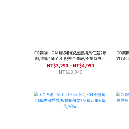
CO團購-JOAH系列陶瓷塗層鍋具任選2鍋
CO團
組/3鍋/4鍋全套 (Q導全覆底/不挑爐具，
鍋18公分 
瓦斯爐電磁爐可用)送矽膠配件兩件組-款
分/ 
NT$3,290 ~ NT$4,990
式隨機
NT$19,940