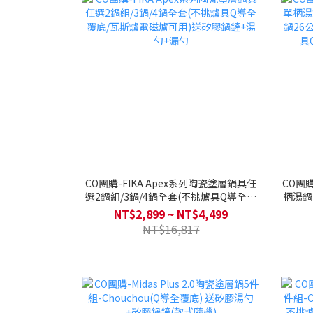
CO團購-FIKA Apex系列陶瓷塗層鍋具任
CO團購
選2鍋組/3鍋/4鍋全套(不挑爐具Q導全覆
柄湯鍋18
底/瓦斯爐電磁爐可用)送矽膠鍋鏟+湯勺
26公
NT$2,899 ~ NT$4,499
+漏勺
NT$16,817