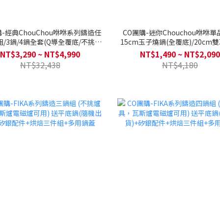
購-經典ChouChou咻咻系列鑄造任
CO團購-迷你Chouchou咻咻
組/3鍋/4鍋全套(Q導全覆底/不挑爐
15cm玉子燒鍋(全覆底)/20cm
斯爐電磁爐可用)送矽膠湯勺+矽膠
(全覆底)/ 24cm平底鍋(全覆底)/ 
NT$3,290 ~ NT$4,990
NT$1,490 ~ NT$2,090
鍋鏟(款式隨機)
鍋(全覆底) 單入 (不挑爐具，瓦
NT$32,438
NT$4,180
爐可用)