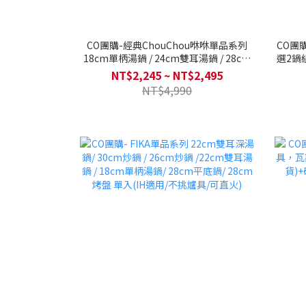
CO團購-經典ChouChou咻咻單品系列
CO團
18cm單柄湯鍋 / 24cm雙耳湯鍋 / 28cm
選2鍋
平底鍋 / 30cm炒鍋 (Q導全覆底/不挑爐
具，瓦
NT$2,245 ~ NT$2,495
具，瓦斯爐電磁爐可用)
NT$4,990