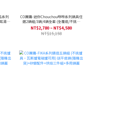
單品系列
CO團購-迷你Chouchou咻咻系列鍋具任
雙耳湯鍋
選2鍋組/3鍋/4鍋全套 (全覆底/不挑爐
24cm炒
具，瓦斯爐電磁爐可用)送矽膠湯勺+矽膠
NT$2,780 ~ NT$4,580
斯爐電磁
鍋鏟(款式隨機)
NT$15,158