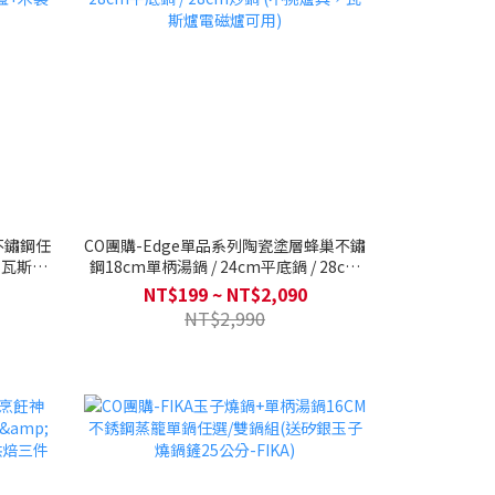
不鏽鋼任
CO團購-Edge單品系列陶瓷塗層蜂巢不鏽
，瓦斯爐
鋼18cm單柄湯鍋 / 24cm平底鍋 / 28cm
木製鍋鏟
平底鍋 / 28cm炒鍋 (不挑爐具，瓦斯爐電
NT$199 ~ NT$2,090
磁爐可用)
NT$2,990