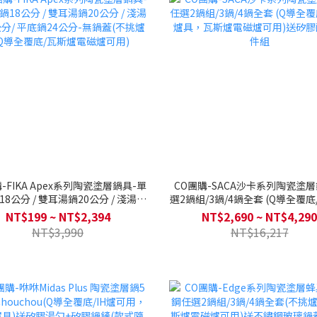
-FIKA Apex系列陶瓷塗層鍋具-單
CO團購-SACA沙卡系列陶瓷塗
公分 / 雙耳湯鍋20公分 / 淺湯鍋
選2鍋組/3鍋/4鍋全套 (Q導全覆
分/ 平底鍋24公分-無鍋蓋(不挑爐具
具，瓦斯爐電磁爐可用)送矽膠配
NT$199 ~ NT$2,394
NT$2,690 ~ NT$4,290
Q導全覆底/瓦斯爐電磁爐可用)
組
NT$3,990
NT$16,217