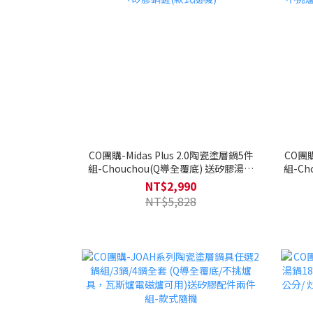
CO團購-Midas Plus 2.0陶瓷塗層鍋5件
CO團購
組-Chouchou(Q導全覆底) 送矽膠湯勺
組-Ch
+矽膠鍋鏟(款式隨機)
挑爐具
NT$2,990
NT$5,828