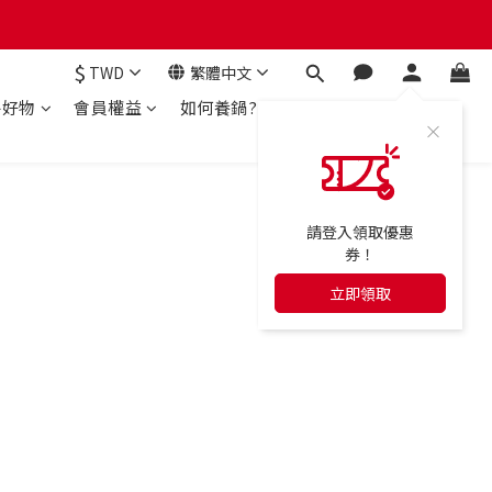
$
TWD
繁體中文
房好物
會員權益
如何養鍋?
請登入領取優惠
券！
立即領取