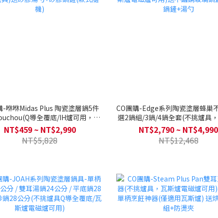
-咻咻Midas Plus 陶瓷塗層鍋5件
CO團購-Edge系列陶瓷塗層蜂巢
ouchou(Q導全覆底/IH爐可用，不
選2鍋組/3鍋/4鍋全套(不挑爐具
)送矽膠湯勺+矽膠鍋鏟(款式隨機)
電磁爐可用)送不鏽鋼玻璃鍋蓋+
NT$459 ~ NT$2,990
NT$2,790 ~ NT$4,990
+湯勺
NT$5,828
NT$12,468