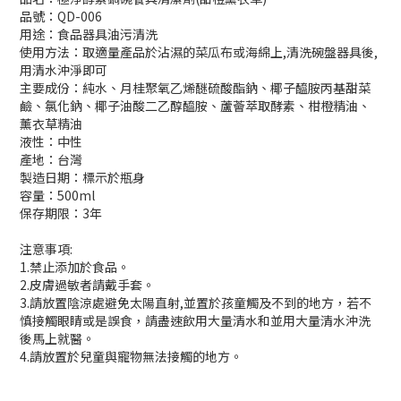
品號：QD-006
用途：食品器具油污清洗
使用方法：取適量產品於沾濕的菜瓜布或海綿上,清洗碗盤器具後,
用清水沖淨即可
主要成份：純水、月桂聚氧乙烯醚硫酸酯鈉、椰子醯胺丙基甜菜
鹼、氯化鈉、椰子油酸二乙醇醯胺、蘆薈萃取酵素、柑橙精油、
薰衣草精油
液性：中性
產地：台灣
製造日期：標示於瓶身
容量：500ml
保存期限：3年
注意事項:
1.禁止添加於食品。
2.皮膚過敏者請戴手套。
3.請放置陰涼處避免太陽直射,並置於孩童觸及不到的地方，若不
慎接觸眼睛或是誤食，請盡速飲用大量清水和並用大量清水沖洗
後馬上就醫。
4.請放置於兒童與寵物無法接觸的地方。