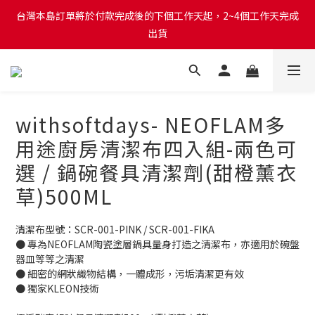
台灣本島訂單將於付款完成後的下個工作天起，2~4個工作天完成
台灣本島訂單將於付款完成後的下個工作天起，2~4個工作天完成
出貨
出貨
台灣本島消費滿$999免運費
台灣本島訂單將於付款完成後的下個工作天起，2~4個工作天完成
withsoftdays- NEOFLAM多
出貨
用途廚房清潔布四入組-兩色可
選 / 鍋碗餐具清潔劑(甜橙薰衣
草)500ML
清潔布型號：SCR-001-PINK / SCR-001-FIKA
● 專為NEOFLAM陶瓷塗層鍋具量身打造之清潔布，亦適用於碗盤
器皿等等之清潔
● 細密的網狀織物結構，一體成形，污垢清潔更有效
● 獨家KLEON技術 