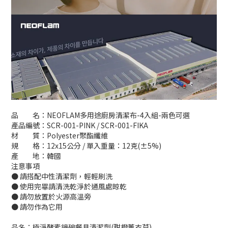
品 名：NEOFLAM多用途廚房清潔布-4入組-兩色可選
產品編號：SCR-001-PINK / SCR-001-FIKA
材 質：Polyester聚酯纖維
規 格：12x15公分 / 單入重量：12克(±5%)
產 地：韓國
注意事項
● 請搭配中性清潔劑，輕輕刷洗
● 使用完畢請清洗乾淨於通風處晾乾
● 請勿放置於火源高溫旁
● 請勿作為它用
品名：極淨酵素鍋碗餐具清潔劑(甜橙薰衣草)