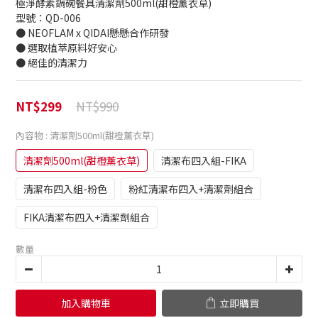
極淨酵素鍋碗餐具清潔劑500ml(甜橙薰衣草)
型號：QD-006
● NEOFLAM x QIDAI懸懸合作研發
● 選取植萃原料好安心
● 絕佳的清潔力
NT$990
NT$299
內容物
: 清潔劑500ml(甜橙薰衣草)
清潔劑500ml(甜橙薰衣草)
清潔布四入組-FIKA
清潔布四入組-粉色
粉紅清潔布四入+清潔劑組合
FIKA清潔布四入+清潔劑組合
數量
加入購物車
立即購買