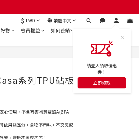
$
TWD
繁體中文
房好物
會員權益
如何養鍋?
立即購買
請登入領取優惠
券！
asa系列TPU砧板
立即領取
安心使用，不含有害物質雙酚A(BPA 
，可依用途區分，食物不串味，不交叉感
體外流，廚房不會溼答答！