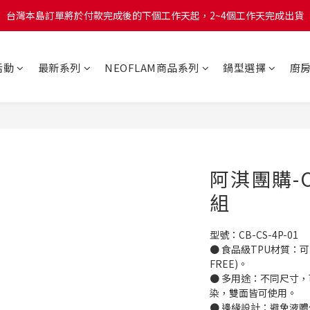
台灣本島訂單將於付款完成後的下個工作天起，2~4個工作天完成出貨
台灣本島訂單將於付款完成後的下個工作天起，2~4個工作天完成出貨
台灣本島消費滿$999免運費
活動
最新系列
NEOFLAM商品系列
鍋型選擇
廚
台灣本島訂單將於付款完成後的下個工作天起，2~4個工作天完成出貨
阿淇團購-C
組
型號：CB-CS-4P-01 
● 食品級TPU材質：可
FREE)。
● 多用途：不同尺寸
染，雙面皆可使用。
● 邊緣設計：避免液