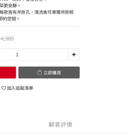
切菜更安靜。
，每款皆有吊掛孔，清洗後可單獨吊掛晾
節約空間。
4,980
立即購買
加入追蹤清單
顧客評價