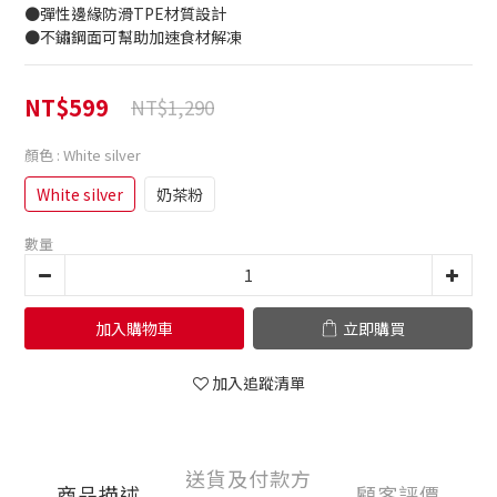
●彈性邊緣防滑TPE材質設計
●不鏽鋼面可幫助加速食材解凍
NT$599
NT$1,290
顏色
: White silver
White silver
奶茶粉
數量
加入購物車
立即購買
加入追蹤清單
送貨及付款方
商品描述
顧客評價