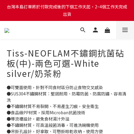
台灣本島訂單將於付款完成後的下個工作天起，2~4個工作天完成
台灣本島訂單將於付款完成後的下個工作天起，2~4個工作天完成
出貨
出貨
台灣本島消費滿$999免運費
台灣本島訂單將於付款完成後的下個工作天起，2~4個工作天完成
Tiss-NEOFLAM不鏽鋼抗菌砧
出貨
板(中)-兩色可選-White
silver/奶茶粉
●可雙面使用，針對不同食材區分防止食物交叉感染
●SUS304不鏽鋼材質：堅固耐用、防霉防菌、防腐防鏽、容易清
洗
●不鏽鋼材質不易裂開、不易產生刀痕，安全衛生
●食品級PP材質，採用Microban抗菌技術
●導流槽設計，避免食材湯汁外溢
●不鏽鋼材質，可高溫殺菌消毒，可進洗碗機使用
●吊掛孔設計，好拿取、可懸掛晾乾收納，使用方便