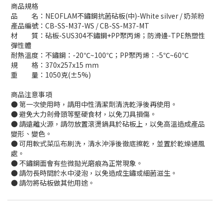
商品規格
品 名：NEOFLAM不鏽鋼抗菌砧板(中)-White silver / 奶茶粉
產品編號：CB-SS-M37-WS / CB-SS-M37-MT
材 質：砧板-SUS304不鏽鋼+PP聚丙烯；防滑邊-TPE熱塑性
彈性體
耐熱溫度：不鏽鋼：-20℃~100℃；PP聚丙烯：-5℃~60℃
規 格：370x257x15 mm
重 量：1050克(±5%)
商品注意事項
● 第一次使用時，請用中性清潔劑清洗乾淨後再使用。
● 避免大力剁骨頭等堅硬食材，以免刀具損傷。
● 請遠離火源，請勿放置滾燙鍋具於砧板上，以免高溫造成產品
變形、變色。
● 可用軟式菜瓜布刷洗，清水沖淨後徹底擦乾，並置於乾燥通風
處。
● 不鏽鋼面會有些微拋光磨痕為正常現象。
● 請勿長時間於水中浸泡，以免造成生鏽或細菌滋生。
● 請勿將砧板做其他用途。