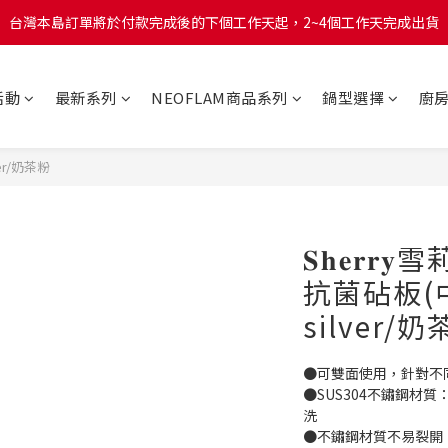
台灣本島訂單將於付款完成後的下個工作天起，2~4個工作天完成出貨
台灣本島訂單將於付款完成後的下個工作天起，2~4個工作天完成出貨
台灣本島消費滿$999免運費
活動
最新系列
NEOFLAM商品系列
鍋型選擇
廚
台灣本島訂單將於付款完成後的下個工作天起，2~4個工作天完成出貨
ver/奶茶粉
𝐒𝐡𝐞𝐫
抗菌砧板(中
silver/
●可雙面使用，針對不
●SUS304不鏽鋼材
洗
●不鏽鋼材質不易裂開