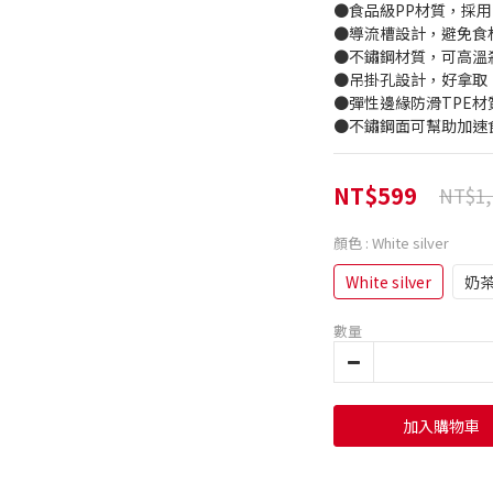
●食品級PP材質，採用M
●導流槽設計，避免食
●不鏽鋼材質，可高溫
●吊掛孔設計，好拿取
●彈性邊緣防滑TPE材
●不鏽鋼面可幫助加速
NT$599
NT$1,
顏色
: White silver
White silver
奶
數量
加入購物車