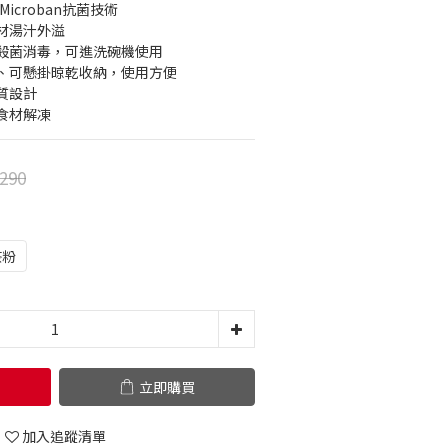
icroban抗菌技術
材湯汁外溢
殺菌消毒，可進洗碗機使用
、可懸掛晾乾收納，使用方便
質設計
食材解凍
290
茶粉
立即購買
加入追蹤清單