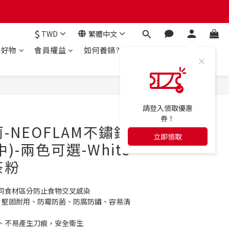
$
TWD
繁體中文
房好物
會員權益
如何養鍋?
立即購買
請登入領取優惠
券！
𝐲雪莉-NEOFLAM不鏽鋼
立即領取
)-兩色可選-White
奶茶粉
同食材區分防止食物交叉感染
質：堅固耐用、防霉防菌、防腐防鏽、容易清
、不易產生刀痕，安全衛生