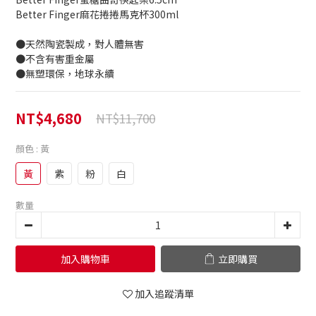
Better Finger麻花捲捲馬克杯300ml
●天然陶瓷製成，對人體無害
●不含有害重金屬
●無塑環保，地球永續
NT$4,680
NT$11,700
顏色
: 黃
黃
紫
粉
白
數量
加入購物車
立即購買
加入追蹤清單