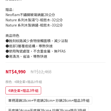
贈品 : 
Neoflam不鏽鋼玻璃鍋蓋28公分
Nature 系列木製湯勺-相思木-32公分
Nature 系列木製鍋鏟-相思木-33公分
商品特色
●蝕刻紋路減少食物接觸面積，減少沾黏
●底部3層覆底結構，導熱快速
●使用陶瓷處理，不含重金屬、無PFAS
●易清洗、省油、導熱快速
NT$12,468
NT$4,990
顏色
: 4鍋全套+贈品3件組
4鍋全套+贈品3件組
單柄湯鍋18cm+平底鍋28cm+ 炒鍋28cm+贈品3件組
平底鍋24cm+平底鍋28cm+ 炒鍋28cm+贈品3件組