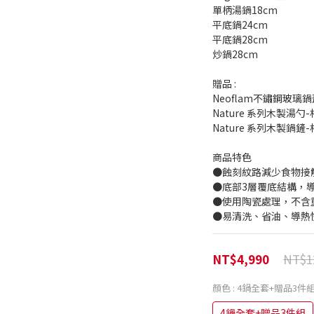
單柄湯鍋18cm
平底鍋24cm
平底鍋28cm
炒鍋28cm
贈品 : 
Neoflam不鏽鋼玻璃鍋
Nature 系列木製湯勺
Nature 系列木製鍋鏟
商品特色
●蝕刻紋路減少食物接
●底部3層覆底結構，
●使用陶瓷處理，不含重
●易清洗、省油、導熱
NT$1
NT$4,990
顏色
: 4鍋全套+贈品3件
4鍋全套+贈品3件組