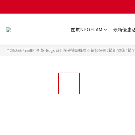
關於NEOFLAM
最新優惠
全部商品
/
雨都小廚娘-Edge系列陶瓷塗層蜂巢不鏽鋼任選2鍋組/3鍋/4