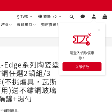
$
TWD
繁體中文
房好物
會員權益
如何養鍋?
立即購買
請登入領取優惠
券！
-Edge系列陶瓷塗
立即領取
鋼任選2鍋組/3
套(不挑爐具，瓦斯
用)送不鏽鋼玻璃
鍋鏟+湯勺
不鏽鋼鍋具 : 