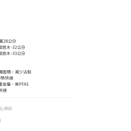
蓋28公分
-相思木-32公分
-相思木-33公分
觸面積，減少沾黏
導熱快速
金屬、無PFAS
快速
2,468
組