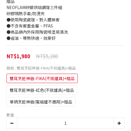
贈品
NEOFLAM矽銀烘焙調理三件組
矽膠隔熱手套/防燙夾 
●使用陶瓷處理，對人體無害
●不含有害重金屬、PFAS
●商品鍋內外採用陶瓷噴塗易清洗
●省油、導熱快速、效果好
NT$5,280
NT$1,980
顏色
: 雙耳烹飪神器-FIKA(不挑爐具)+贈品
雙耳烹飪神器-FIKA(不挑爐具)+贈品
雙耳烹飪神器-紅色(不挑爐具)+贈品
單柄烹飪神器(電磁爐不適用)+贈品
數量