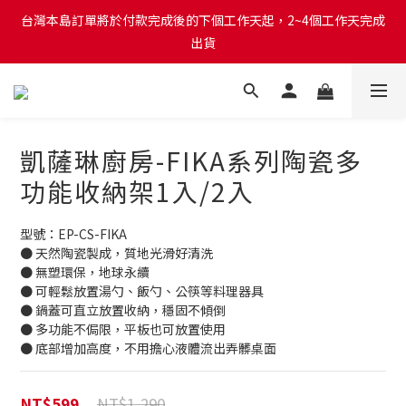
台灣本島訂單將於付款完成後的下個工作天起，2~4個工作天完成
台灣本島訂單將於付款完成後的下個工作天起，2~4個工作天完成
出貨
出貨
台灣本島消費滿$999免運費
台灣本島訂單將於付款完成後的下個工作天起，2~4個工作天完成
凱薩琳廚房-FIKA系列陶瓷多
出貨
功能收納架1入/2入
型號：EP-CS-FIKA
● 天然陶瓷製成，質地光滑好清洗
● 無塑環保，地球永續
● 可輕鬆放置湯勺、飯勺、公筷等料理器具
● 鍋蓋可直立放置收納，穩固不傾倒
● 多功能不侷限，平板也可放置使用
● 底部增加高度，不用擔心液體流出弄髒桌面
NT$1,290
NT$599