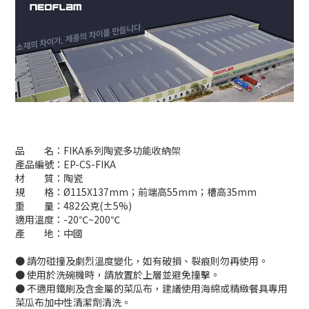
品 名：FIKA系列陶瓷多功能收納架
產品編號：EP-CS-FIKA
材 質：陶瓷
規 格：Ø115X137mm；前端高55mm；槽高35mm
重 量：482公克(±5%)
適用溫度：-20℃~200℃
產 地：中國
● 請勿碰撞及劇烈溫度變化，如有破損、裂痕則勿再使用。
● 使用於洗碗機時，請放置於上層並避免撞擊。
● 不適用鐵刷及含金屬的菜瓜布，建議使用海綿或精緻餐具專用
菜瓜布加中性清潔劑清洗。