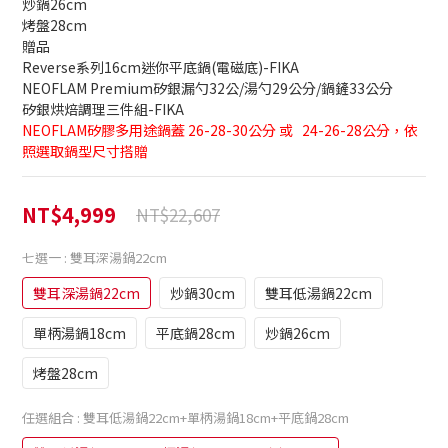
炒鍋26cm
烤盤28cm
贈品
Reverse系列16cm迷你平底鍋(電磁底)-FIKA
NEOFLAM Premium矽銀漏勺32公/湯勺29公分/鍋鏟33公分
矽銀烘焙調理三件組-FIKA
NEOFLAM矽膠多用途鍋蓋 26-28-30公分 或   24-26-28公分，依
照選取鍋型尺寸搭贈
NT$4,999
NT$22,607
七選一
: 雙耳深湯鍋22cm
雙耳深湯鍋22cm
炒鍋30cm
雙耳低湯鍋22cm
單柄湯鍋18cm
平底鍋28cm
炒鍋26cm
烤盤28cm
任選組合
: 雙耳低湯鍋22cm+單柄湯鍋18cm+平底鍋28cm