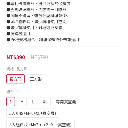
●專利卡扣設計，提供更長的保鮮度
●全視玻璃設計，內容物一目瞭然
●氣味不殘留，想放什麼料理都OK
●可堆疊收納，減少櫥櫃使用空間
●減少塑料使用，對地球更友善
●洗碗機適用
● 多種規格組合，料理保鮮或外帶都適用!
NT$780
NT$390
規格
: 長方形
長方形
正方形
組合
: S
S
M
L
XL
專用真空機
5入組(S+M+L+XL+真空機)
8入組(Sx2 +Mx2 +Lx2 +XL+真空機)