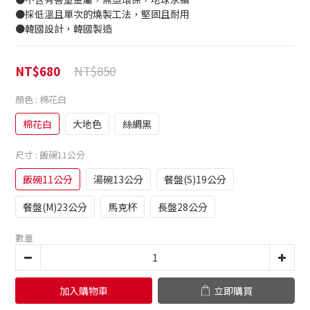
●採低溫且單次的燒製工法，堅固且耐用
●韓國設計，韓國製造
NT$850
NT$680
顏色
: 棉花白
棉花白
大地色
絲綢黑
尺寸
: 飯碗11公分
飯碗11公分
湯碗13公分
餐盤(S)19公分
餐盤(M)23公分
馬克杯
長盤28公分
數量
加入購物車
立即購買