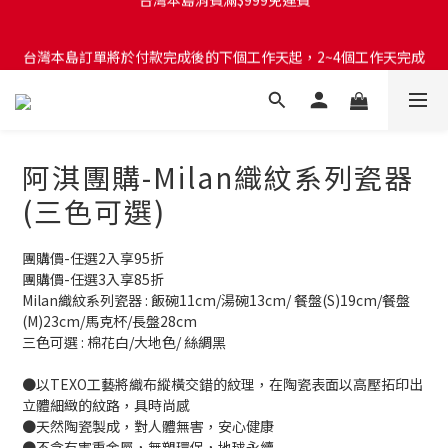
台灣本島訂單將於付款完成後的下個工作天起，2~4個工作天完成
台灣本島訂單將於付款完成後的下個工作天起，2~4個工作天完成
出貨
出貨
台灣本島消費滿$999免運費
台灣本島訂單將於付款完成後的下個工作天起，2~4個工作天完成
阿淇團購-Milan織紋系列瓷器
出貨
(三色可選)
團購價-任選2入享95折
團購價-任選3入享85折
Milan織紋系列瓷器 : 飯碗11cm/湯碗13cm/ 餐盤(S)19cm/餐盤
(M)23cm/馬克杯/長盤28cm
三色可選 : 棉花白/大地色/ 絲綢黑 
●以TEXO工藝將織布縱橫交錯的紋理，在陶瓷表面以高壓拓印出
立體細緻的紋路，具時尚感
●天然陶瓷製成，對人體無害，安心健康
●不含有害重金屬，無塑環保，地球永續