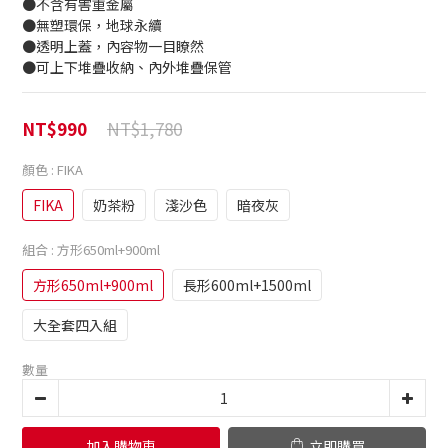
●不含有害重金屬
●無塑環保，地球永續
●透明上蓋，內容物一目瞭然
●可上下堆疊收納、內外堆疊保管
NT$1,780
NT$990
顏色
: FIKA
FIKA
奶茶粉
淺沙色
暗夜灰
組合
: 方形650ml+900ml
方形650ml+900ml
長形600ml+1500ml
大全套四入組
數量
加入購物車
立即購買