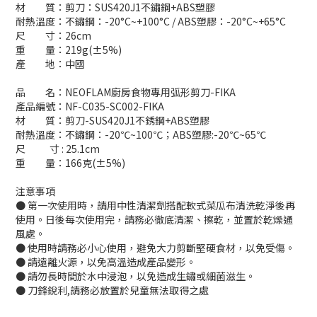
材 質：剪刀：SUS420J1不鏽鋼+ABS塑膠
耐熱溫度：不鏽鋼：-20°C~+100°C / ABS塑膠：-20°C~+65°C
尺 寸：26cm
重 量：219g(±5%)
產 地：中國
品 名：NEOFLAM廚房食物專用弧形剪刀-FIKA
產品編號：NF-C035-SC002-FIKA
材 質：剪刀-SUS420J1不銹鋼+ABS塑膠
耐熱溫度：不鏽鋼：-20℃~100℃；ABS塑膠:-20℃~65℃
尺 寸 : 25.1cm
重 量：166克(±5%)
注意事項
● 第一次使用時，請用中性清潔劑搭配軟式菜瓜布清洗乾淨後再
使用。日後每次使用完，請務必徹底清潔、擦乾，並置於乾燥通
風處。
● 使用時請務必小心使用，避免大力剪斷堅硬食材，以免受傷。
● 請遠離火源，以免高溫造成產品變形。
● 請勿長時間於水中浸泡，以免造成生鏽或細菌滋生。
● 刀鋒銳利,請務必放置於兒童無法取得之處