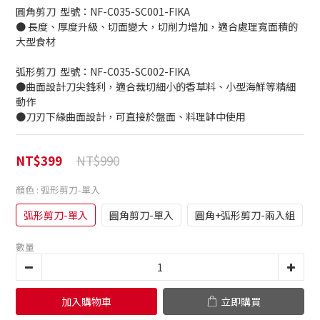
圓角剪刀  型號：NF-C035-SC001-FIKA 
● 長度、厚度升級、切面變大，切削力增加，適合處理寬面積的
大型食材
弧形剪刀  型號：NF-C035-SC002-FIKA 
●曲面設計刀尖鋒利，適合裁切細小的香草料、小型海鮮等精細
動作
●刀刃下緣曲面設計，可直接於盤面、料理缽中使用
NT$990
NT$399
顏色
: 弧形剪刀-單入
弧形剪刀-單入
圓角剪刀-單入
圓角+弧形剪刀-兩入組
數量
加入購物車
立即購買