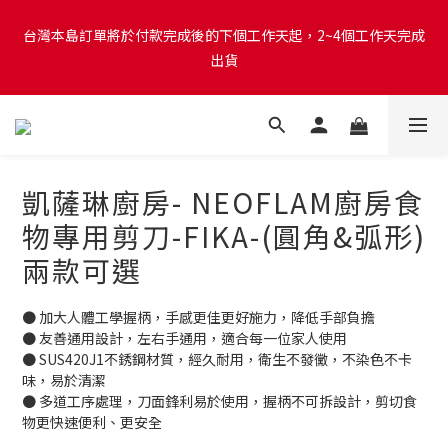
【重要公告｜政府演習期間服務提醒】8/10、8/13 14:30–15:00政
台灣本島訂單將於付款完成後的下個工作天起，2~4個工作天完成
府演習期間，部分地區行動網路可能降速，官網操作可能受到影
出貨
響，建議避開期間進行下單等操作，造成不便敬請見諒。
台灣本島消費滿$999免運費
凱薩琳廚房- NEOFLAM廚房食
【重要公告｜政府演習期間服務提醒】8/10、8/13 14:30–15:00政
物專用剪刀-FIKA-(圓角&弧形)
府演習期間，部分地區行動網路可能降速，官網操作可能受到影
兩款可選
響，建議避開期間進行下單等操作，造成不便敬請見諒。
● 加大人體工學握柄，手感更佳更好施力，降低手部負擔
● 友善通用設計，左右手通用，適合每一位家人使用
● SUS420J1不銹鋼材質，經久耐用，衛生不發黴，不染色不卡
味，易於清潔
● 多道工序處理，刀面鋒利易於使用，握柄不可拆設計，剪切食
物更快速便利、更安全