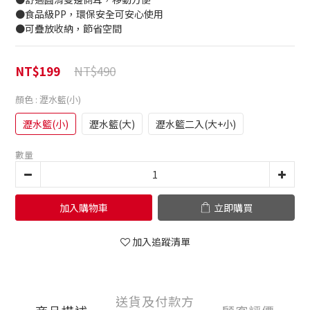
●食品級PP，環保安全可安心使用
●可疊放收納，節省空間
NT$490
NT$199
顏色
: 瀝水籃(小)
瀝水籃(小)
瀝水籃(大)
瀝水籃二入(大+小)
數量
加入購物車
立即購買
加入追蹤清單
送貨及付款方