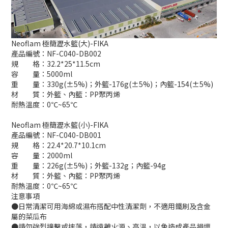
Neoflam 極簡瀝水籃(大)-FIKA
產品編號：NF-C040-DB002
規 格：32.2*25*11.5cm
容 量：5000ml
重 量：330g(±5%)；外籃-176g(±5%)；內籃-154(±5%)
材 質：外籃、內籃：PP聚丙烯
耐熱溫度：0℃~65℃
Neoflam 極簡瀝水籃(小)-FIKA
產品編號：NF-C040-DB001
規 格：22.4*20.7*10.1cm
容 量：2000ml
重 量：226g(±5%)；外籃-132g；內籃-94g
材 質：外籃、內籃：PP聚丙烯
耐熱溫度：0℃~65℃
注意事項
●日常清潔可用海綿或濕布搭配中性清潔劑，不適用鐵刷及含金
屬的菜瓜布
●請勿強烈撞擊或摔落，請遠離火源、高溫，以免造成產品損壞