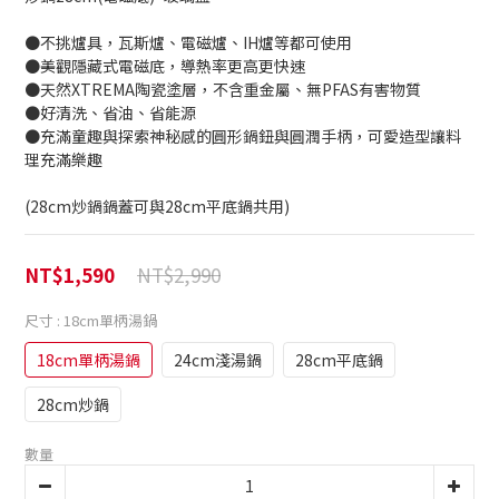
●不挑爐具，瓦斯爐、電磁爐、IH爐等都可使用
●美觀隱藏式電磁底，導熱率更高更快速
●天然XTREMA陶瓷塗層，不含重金屬、無PFAS有害物質
●好清洗、省油、省能源
●充滿童趣與探索神秘感的圓形鍋鈕與圓潤手柄，可愛造型讓料
理充滿樂趣
(28cm炒鍋鍋蓋可與28cm平底鍋共用)
NT$2,990
NT$1,590
尺寸
: 18cm單柄湯鍋
18cm單柄湯鍋
24cm淺湯鍋
28cm平底鍋
28cm炒鍋
數量