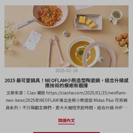
2025-01-16
2025 最可愛鍋具！NEOFLAM小熊造型陶瓷鍋，結合升級感
應技術的療癒新選擇
文章來源：Ciao 潮旅 https://ciaotw.com/2025/01/15/neoflam-
neo-bear/2025年NEOFLAM 推出全新小熊造型 Midas Plus 可拆鍋
具系列！不只萌翻主婦們，更大大縮短烹飪時間，結合升級 IIHP 感
應技術，提升熱效率與導熱效果，同時採用天然陶瓷塗層，健康又
閱讀內文
環保。想像一下，在廚房裡不僅能煮出美味料理，還能感受到療癒
的設計與便利的科技，輕鬆優雅地完成每一餐！本文分享 NEOFLAM