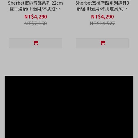
Sherbet蜜桃雪酪系列 22cm
Sherbet蜜桃雪酪系列鍋具3
雙耳湯鍋(IH適用/不挑爐具/
鍋組(IH適用/不挑爐具/可直
可直火)
火)
NT$4,290
NT$4,290
NT$7,150
NT$14,527