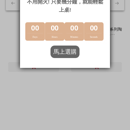
親子料理組
Midas Plus 2.0可拆式系列陶
瓷塗層鍋5件組-
NT$4,190
Chouchou(Q導全覆底/IH爐
NT$3,490
NT$10,800
可用，不挑爐具)
NT$8,320