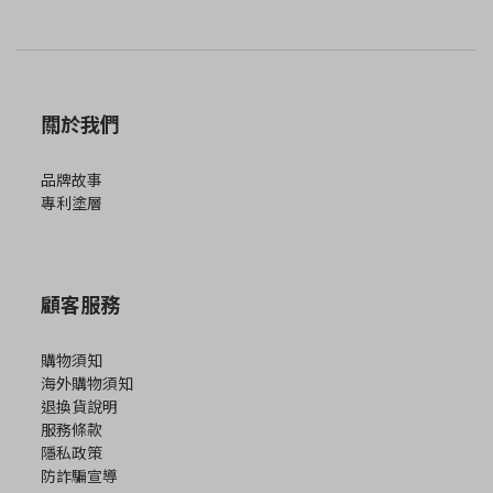
的領導品牌，NEOFLAM 始終堅持創新、健康與永續的品牌理念。他
們不僅專注於研發無毒鍋具，更致力於減少塑膠使用，選用環保材
料，降低生產對環境的影響。從產品功能到設計美感，每一個細節
都展現了對品質的堅持，讓每個家庭都能在廚房中找到幸福感。
關於我們
Midas Plus 陶瓷塗層鍋5件組-妞妞熊
品牌故事
專利塗層
顧客服務
購物須知
海外購物須知
退換貨說明
服務條款
隱私政策
防詐騙宣導